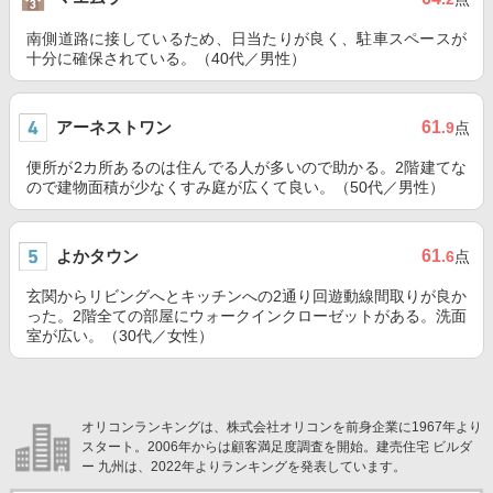
南側道路に接しているため、日当たりが良く、駐車スペースが
十分に確保されている。（40代／男性）
アーネストワン
61
.9
点
便所が2カ所あるのは住んでる人が多いので助かる。2階建てな
ので建物面積が少なくすみ庭が広くて良い。（50代／男性）
よかタウン
61
.6
点
玄関からリビングへとキッチンへの2通り回遊動線間取りが良か
った。2階全ての部屋にウォークインクローゼットがある。洗面
室が広い。（30代／女性）
オリコンランキングは、株式会社オリコンを前身企業に1967年より
スタート。2006年からは顧客満足度調査を開始。建売住宅 ビルダ
ー 九州は、2022年よりランキングを発表しています。