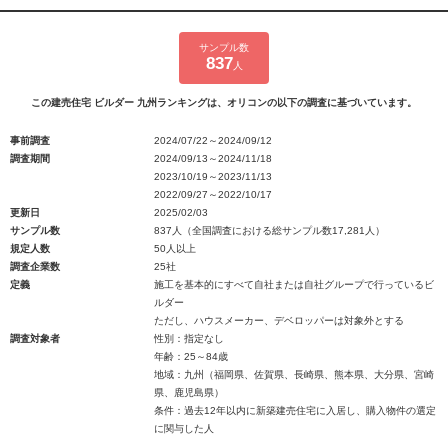
サンプル数
837
人
この建売住宅 ビルダー 九州ランキングは、オリコンの以下の調査に基づいています。
事前調査
2024/07/22～2024/09/12
調査期間
2024/09/13～2024/11/18
2023/10/19～2023/11/13
2022/09/27～2022/10/17
更新日
2025/02/03
サンプル数
837人（全国調査における総サンプル数17,281人）
規定人数
50人以上
調査企業数
25社
定義
施工を基本的にすべて自社または自社グループで行っているビ
ルダー
ただし、ハウスメーカー、デベロッパーは対象外とする
調査対象者
性別：指定なし
年齢：25～84歳
地域：九州（福岡県、佐賀県、長崎県、熊本県、大分県、宮崎
県、鹿児島県）
条件：過去12年以内に新築建売住宅に入居し、購入物件の選定
に関与した人