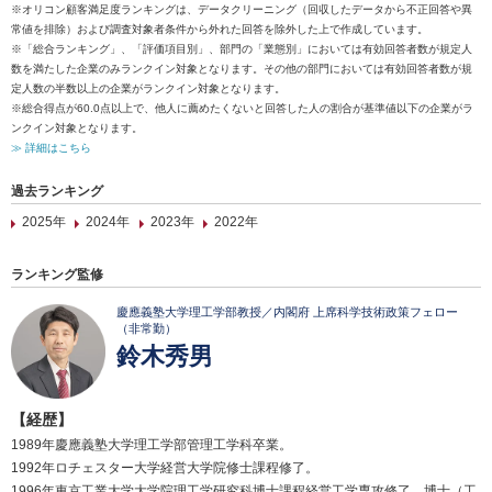
※オリコン顧客満足度ランキングは、データクリーニング（回収したデータから不正回答や異
常値を排除）および調査対象者条件から外れた回答を除外した上で作成しています。
※「総合ランキング」、「評価項目別」、部門の「業態別」においては有効回答者数が規定人
数を満たした企業のみランクイン対象となります。その他の部門においては有効回答者数が規
定人数の半数以上の企業がランクイン対象となります。
※総合得点が60.0点以上で、他人に薦めたくないと回答した人の割合が基準値以下の企業がラ
ンクイン対象となります。
≫ 詳細はこちら
過去ランキング
2025年
2024年
2023年
2022年
ランキング監修
慶應義塾大学理工学部教授／内閣府 上席科学技術政策フェロー
（非常勤）
鈴木秀男
【経歴】
1989年慶應義塾大学理工学部管理工学科卒業。
1992年ロチェスター大学経営大学院修士課程修了。
1996年東京工業大学大学院理工学研究科博士課程経営工学専攻修了。博士（工