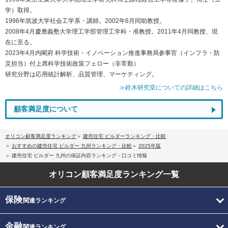
学）取得。
1996年筑波大学社会工学系・講師。2002年6月同助教授。
2008年4月慶應義塾大学理工学部管理工学科・准教授。2011年4月同教授、現
在に至る。
2023年4月内閣府 科学技術・イノベーション推進事務局参事官（インフラ・防
災担当）付上席科学技術政策フェロー（非常勤）
研究分野は応用統計解析、品質管理、マーケティング。
≫鈴木研究室についての詳細はこちら
顧客満足度について
オリコン顧客満足度ランキング
建売住宅 ビルダーランキング・比較
おすすめの建売住宅 ビルダー 九州ランキング・比較
2025年版
建売住宅 ビルダー 九州の保証内容ランキング・口コミ情報
オリコン顧客満足度
ランキング一覧
保険
関連ランキング
金融
関連ランキング