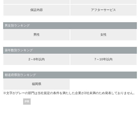
保証内容
アフターサービス
男女別ランキング
男性
女性
築年数別ランキング
2～6年以内
7～10年以内
都道府県別ランキング
福岡県
※文字がグレーの部門は当社規定の条件を満たした企業が2社未満のため発表しておりません。
PR