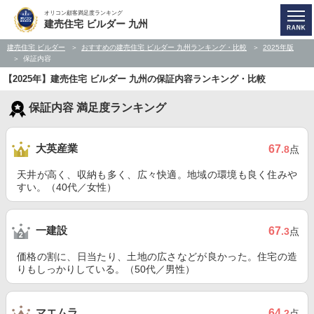
オリコン顧客満足度ランキング
建売住宅 ビルダー 九州
建売住宅 ビルダー
おすすめの建売住宅 ビルダー 九州ランキング・比較
2025年版
保証内容
【2025年】建売住宅 ビルダー 九州の保証内容ランキング・比較
保証内容 満足度ランキング
大英産業
67
.8
点
天井が高く、収納も多く、広々快適。地域の環境も良く住みや
すい。（40代／女性）
一建設
67
.3
点
価格の割に、日当たり、土地の広さなどが良かった。住宅の造
りもしっかりしている。（50代／男性）
マエムラ
64
.2
点