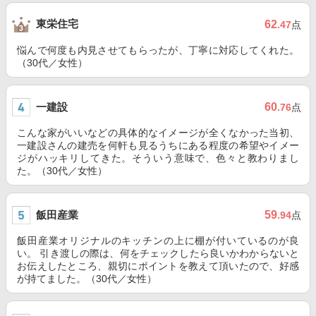
東栄住宅
62
.47
点
悩んで何度も内見させてもらったが、丁寧に対応してくれた。
（30代／女性）
一建設
60
.76
点
こんな家がいいなどの具体的なイメージが全くなかった当初、
一建設さんの建売を何軒も見るうちにある程度の希望やイメー
ジがハッキリしてきた。そういう意味で、色々と教わりまし
た。（30代／女性）
飯田産業
59
.94
点
飯田産業オリジナルのキッチンの上に棚が付いているのが良
い。 引き渡しの際は、何をチェックしたら良いかわからないと
お伝えしたところ、親切にポイントを教えて頂いたので、好感
が持てました。（30代／女性）