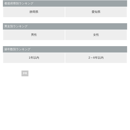
都道府県別ランキング
静岡県
愛知県
男女別ランキング
男性
女性
築年数別ランキング
1年以内
2～6年以内
PR