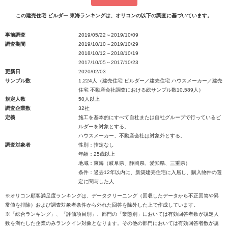
この建売住宅 ビルダー 東海ランキングは、オリコンの以下の調査に基づいています。
事前調査
2019/05/22～2019/10/09
調査期間
2019/10/10～2019/10/29
2018/10/12～2018/10/19
2017/10/05～2017/10/23
更新日
2020/02/03
サンプル数
1,224人（建売住宅 ビルダー／建売住宅 ハウスメーカー／建売
住宅 不動産会社調査における総サンプル数10,589人）
規定人数
50人以上
調査企業数
32社
定義
施工を基本的にすべて自社または自社グループで行っているビ
ルダーを対象とする。
ハウスメーカー、不動産会社は対象外とする。
調査対象者
性別：指定なし
年齢：25歳以上
地域：東海（岐阜県、静岡県、愛知県、三重県）
条件：過去12年以内に、新築建売住宅に入居し、購入物件の選
定に関与した人
※オリコン顧客満足度ランキングは、データクリーニング（回収したデータから不正回答や異
常値を排除）および調査対象者条件から外れた回答を除外した上で作成しています。
※「総合ランキング」、「評価項目別」、部門の「業態別」においては有効回答者数が規定人
数を満たした企業のみランクイン対象となります。その他の部門においては有効回答者数が規