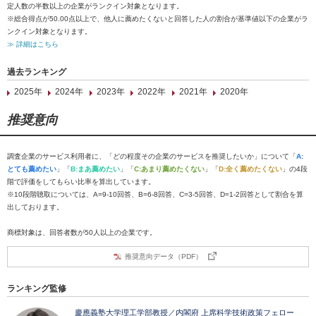
定人数の半数以上の企業がランクイン対象となります。
※総合得点が50.00点以上で、他人に薦めたくないと回答した人の割合が基準値以下の企業がラ
ンクイン対象となります。
≫ 詳細はこちら
過去ランキング
2025年
2024年
2023年
2022年
2021年
2020年
推奨意向
調査企業のサービス利用者に、「どの程度その企業のサービスを推奨したいか」について「
A:
とても薦めたい
」「
B:まあ薦めたい
」「
C:あまり薦めたくない
」「
D:全く薦めたくない
」の4段
階で評価をしてもらい比率を算出しています。
※10段階聴取については、A=9-10回答、B=6-8回答、C=3-5回答、D=1-2回答として割合を算
出しております。
商標対象は、回答者数が50人以上の企業です。
推奨意向データ（PDF）
ランキング監修
慶應義塾大学理工学部教授／内閣府 上席科学技術政策フェロー