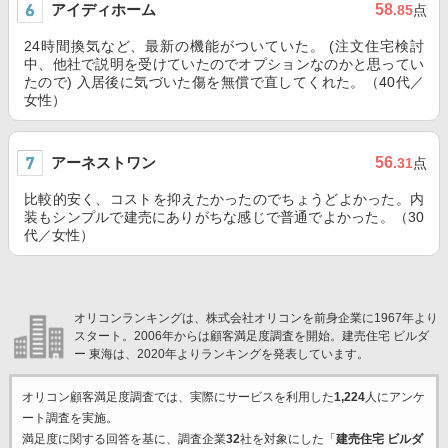
アイディホーム
58
.85
点
24時間換気など、最新の機能がついていた。 (注文住宅検討
中、他社で説明を受けていたのでオプションなのかと思ってい
たので) 入居後に気づいた傷を無償で直してくれた。（40代／
女性）
アーネストワン
56
.31
点
比較的安く、コストを抑えたかったのでちょうどよかった。内
装もシンプルで建売にありがちな感じで普通でよかった。（30
代／女性）
オリコンランキングは、株式会社オリコンを前身企業に1967年より
スタート。2006年からは顧客満足度調査を開始。建売住宅 ビルダ
ー 東海は、2020年よりランキングを発表しています。
オリコン顧客満足度調査では、実際にサービスを利用した
1,224
人にアンケ
ート調査を実施。
満足度に関する回答を基に、調査企業
32
社を対象にした「
建売住宅 ビルダ