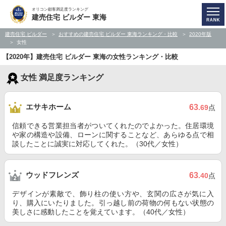
オリコン顧客満足度ランキング
建売住宅 ビルダー 東海
建売住宅 ビルダー
おすすめの建売住宅 ビルダー 東海ランキング・比較
2020年版
女性
【2020年】建売住宅 ビルダー 東海の女性ランキング・比較
女性 満足度ランキング
エサキホーム
63
.69
点
信頼できる営業担当者がついてくれたのでよかった。住居環境
や家の構造や設備、ローンに関することなど、あらゆる点で相
談したことに誠実に対応してくれた。（30代／女性）
ウッドフレンズ
63
.40
点
デザインが素敵で、飾り柱の使い方や、玄関の広さが気に入
り、購入にいたりました。引っ越し前の荷物の何もない状態の
美しさに感動したことを覚えています。（40代／女性）