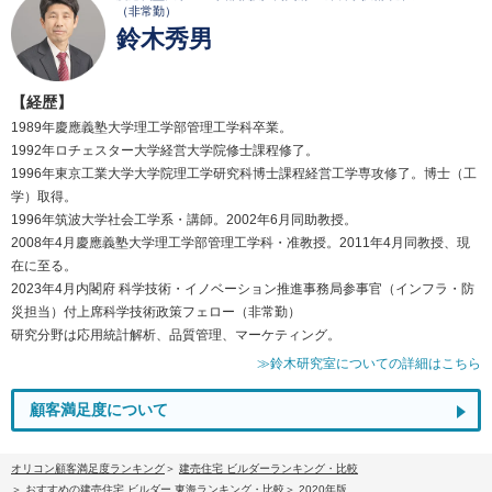
（非常勤）
鈴木秀男
【経歴】
1989年慶應義塾大学理工学部管理工学科卒業。
1992年ロチェスター大学経営大学院修士課程修了。
1996年東京工業大学大学院理工学研究科博士課程経営工学専攻修了。博士（工
学）取得。
1996年筑波大学社会工学系・講師。2002年6月同助教授。
2008年4月慶應義塾大学理工学部管理工学科・准教授。2011年4月同教授、現
在に至る。
2023年4月内閣府 科学技術・イノベーション推進事務局参事官（インフラ・防
災担当）付上席科学技術政策フェロー（非常勤）
研究分野は応用統計解析、品質管理、マーケティング。
≫鈴木研究室についての詳細はこちら
顧客満足度について
オリコン顧客満足度ランキング
建売住宅 ビルダーランキング・比較
おすすめの建売住宅 ビルダー 東海ランキング・比較
2020年版