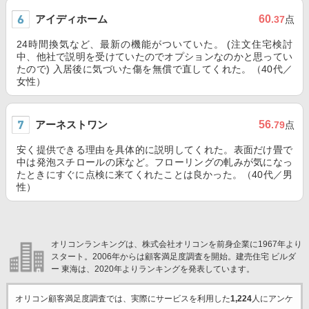
アイディホーム
60
.37
点
24時間換気など、最新の機能がついていた。 (注文住宅検討
中、他社で説明を受けていたのでオプションなのかと思ってい
たので) 入居後に気づいた傷を無償で直してくれた。（40代／
女性）
アーネストワン
56
.79
点
安く提供できる理由を具体的に説明してくれた。表面だけ畳で
中は発泡スチロールの床など。フローリングの軋みが気になっ
たときにすぐに点検に来てくれたことは良かった。（40代／男
性）
オリコンランキングは、株式会社オリコンを前身企業に1967年より
スタート。2006年からは顧客満足度調査を開始。建売住宅 ビルダ
ー 東海は、2020年よりランキングを発表しています。
オリコン顧客満足度調査では、実際にサービスを利用した
1,224
人にアンケ