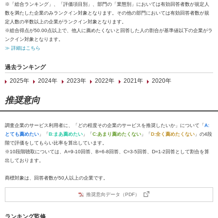
※「総合ランキング」、「評価項目別」、部門の「業態別」においては有効回答者数が規定人
数を満たした企業のみランクイン対象となります。その他の部門においては有効回答者数が規
定人数の半数以上の企業がランクイン対象となります。
※総合得点が50.00点以上で、他人に薦めたくないと回答した人の割合が基準値以下の企業がラ
ンクイン対象となります。
≫ 詳細はこちら
過去ランキング
2025年
2024年
2023年
2022年
2021年
2020年
推奨意向
調査企業のサービス利用者に、「どの程度その企業のサービスを推奨したいか」について「
A:
とても薦めたい
」「
B:まあ薦めたい
」「
C:あまり薦めたくない
」「
D:全く薦めたくない
」の4段
階で評価をしてもらい比率を算出しています。
※10段階聴取については、A=9-10回答、B=6-8回答、C=3-5回答、D=1-2回答として割合を算
出しております。
商標対象は、回答者数が50人以上の企業です。
推奨意向データ（PDF）
ランキング監修