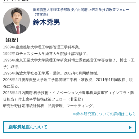
慶應義塾大学理工学部教授／内閣府 上席科学技術政策フェロー
（非常勤）
鈴木秀男
【経歴】
1989年慶應義塾大学理工学部管理工学科卒業。
1992年ロチェスター大学経営大学院修士課程修了。
1996年東京工業大学大学院理工学研究科博士課程経営工学専攻修了。博士（工
学）取得。
1996年筑波大学社会工学系・講師。2002年6月同助教授。
2008年4月慶應義塾大学理工学部管理工学科・准教授。2011年4月同教授、現
在に至る。
2023年4月内閣府 科学技術・イノベーション推進事務局参事官（インフラ・防
災担当）付上席科学技術政策フェロー（非常勤）
研究分野は応用統計解析、品質管理、マーケティング。
≫鈴木研究室についての詳細はこちら
顧客満足度について