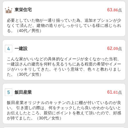
東栄住宅
63
.86
点
必要としていた物が一通り揃っていた為、追加オプションが少
なくて済んだ。建物の造りがしっかりしている様に感じられ
る。（40代／男性）
一建設
62
.09
点
こんな家がいいなどの具体的なイメージが全くなかった当初、
一建設さんの建売を何軒も見るうちにある程度の希望やイメー
ジがハッキリしてきた。そういう意味で、色々と教わりまし
た。（30代／女性）
飯田産業
61
.61
点
飯田産業オリジナルのキッチンの上に棚が付いているのが良
い。 引き渡しの際は、何をチェックしたら良いかわからないと
お伝えしたところ、親切にポイントを教えて頂いたので、好感
が持てました。（30代／女性）