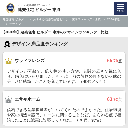
オリコン顧客満足度ランキング
建売住宅 ビルダー 東海
建売住宅 ビルダー
おすすめの建売住宅 ビルダー 東海ランキング・比較
2020年版
デザイン
【2020年】建売住宅 ビルダー 東海のデザインランキング・比較
デザイン 満足度ランキング
ウッドフレンズ
65
.79
点
デザインが素敵で、飾り柱の使い方や、玄関の広さが気に入
り、購入にいたりました。引っ越し前の荷物の何もない状態の
美しさに感動したことを覚えています。（40代／女性）
エサキホーム
63
.92
点
信頼できる営業担当者がついてくれたのでよかった。住居環境
や家の構造や設備、ローンに関することなど、あらゆる点で相
談したことに誠実に対応してくれた。（30代／女性）