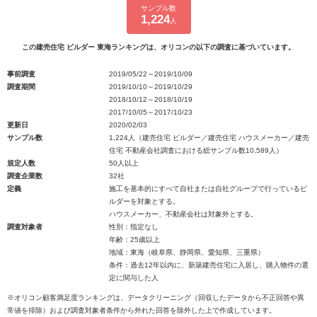
サンプル数
1,224
人
この建売住宅 ビルダー 東海ランキングは、オリコンの以下の調査に基づいています。
事前調査
2019/05/22～2019/10/09
調査期間
2019/10/10～2019/10/29
2018/10/12～2018/10/19
2017/10/05～2017/10/23
更新日
2020/02/03
サンプル数
1,224人（建売住宅 ビルダー／建売住宅 ハウスメーカー／建売
住宅 不動産会社調査における総サンプル数10,589人）
規定人数
50人以上
調査企業数
32社
定義
施工を基本的にすべて自社または自社グループで行っているビ
ルダーを対象とする。
ハウスメーカー、不動産会社は対象外とする。
調査対象者
性別：指定なし
年齢：25歳以上
地域：東海（岐阜県、静岡県、愛知県、三重県）
条件：過去12年以内に、新築建売住宅に入居し、購入物件の選
定に関与した人
※オリコン顧客満足度ランキングは、データクリーニング（回収したデータから不正回答や異
常値を排除）および調査対象者条件から外れた回答を除外した上で作成しています。