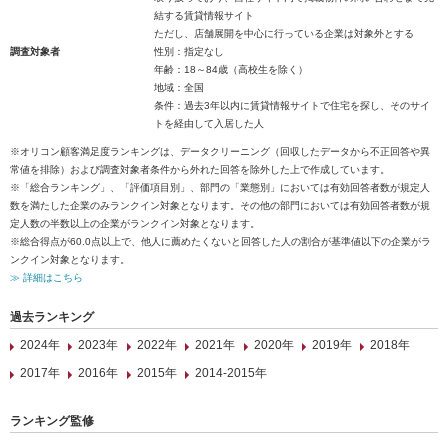
結する賃貸情報サイト
ただし、店舗展開を中心に行っている企業は対象外とする
調査対象者
性別：指定なし
年齢：18～84歳（高校生を除く）
地域：全国
条件：過去3年以内に賃貸情報サイトで住宅を探し、そのサイ
トを経由して入居した人
※オリコン顧客満足度ランキングは、データクリーニング（回収したデータから不正回答や異
常値を排除）および調査対象者条件から外れた回答を除外した上で作成しています。
※「総合ランキング」、「評価項目別」、部門の「業態別」においては有効回答者数が規定人
数を満たした企業のみランクイン対象となります。その他の部門においては有効回答者数が規
定人数の半数以上の企業がランクイン対象となります。
※総合得点が60.0点以上で、他人に薦めたくないと回答した人の割合が基準値以下の企業がラ
ンクイン対象となります。
≫ 詳細はこちら
過去ランキング
2024年
2023年
2022年
2021年
2020年
2019年
2018年
2017年
2016年
2015年
2014-2015年
ランキング監修