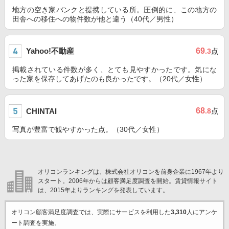
地方の空き家バンクと提携している所。圧倒的に、この地方の
田舎への移住への物件数が他と違う（40代／男性）
Yahoo!不動産
69
.3
点
掲載されている件数が多く、とても見やすかったです。気にな
った家を保存してあげたのも良かったです。（20代／女性）
68
CHINTAI
.8
点
写真が豊富で観やすかった点。（30代／女性）
オリコンランキングは、株式会社オリコンを前身企業に1967年より
スタート。2006年からは顧客満足度調査を開始。賃貸情報サイト
は、2015年よりランキングを発表しています。
オリコン顧客満足度調査では、実際にサービスを利用した
3,310
人にアンケ
ート調査を実施。