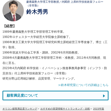
慶應義塾大学理工学部教授／内閣府 上席科学技術政策フェロー
（非常勤）
鈴木秀男
【経歴】
1989年慶應義塾大学理工学部管理工学科卒業。
1992年ロチェスター大学経営大学院修士課程修了。
1996年東京工業大学大学院理工学研究科博士課程経営工学専攻修了。博士（工
学）取得。
1996年筑波大学社会工学系・講師。2002年6月同助教授。
2008年4月慶應義塾大学理工学部管理工学科・准教授。2011年4月同教授、現
在に至る。
2023年4月内閣府 科学技術・イノベーション推進事務局参事官（インフラ・防
災担当）付上席科学技術政策フェロー（非常勤）
研究分野は応用統計解析、品質管理、マーケティング。
≫鈴木研究室についての詳細はこちら
顧客満足度について
オリコン顧客満足度ランキング
おすすめの賃貸情報サイトランキング・比較
2023年版