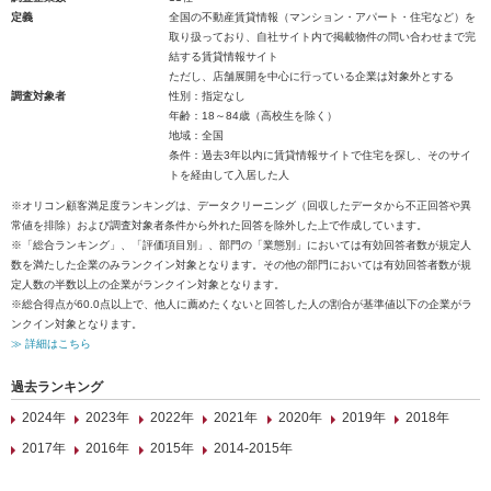
定義
全国の不動産賃貸情報（マンション・アパート・住宅など）を
取り扱っており、自社サイト内で掲載物件の問い合わせまで完
結する賃貸情報サイト
ただし、店舗展開を中心に行っている企業は対象外とする
調査対象者
性別：指定なし
年齢：18～84歳（高校生を除く）
地域：全国
条件：過去3年以内に賃貸情報サイトで住宅を探し、そのサイ
トを経由して入居した人
※オリコン顧客満足度ランキングは、データクリーニング（回収したデータから不正回答や異
常値を排除）および調査対象者条件から外れた回答を除外した上で作成しています。
※「総合ランキング」、「評価項目別」、部門の「業態別」においては有効回答者数が規定人
数を満たした企業のみランクイン対象となります。その他の部門においては有効回答者数が規
定人数の半数以上の企業がランクイン対象となります。
※総合得点が60.0点以上で、他人に薦めたくないと回答した人の割合が基準値以下の企業がラ
ンクイン対象となります。
≫ 詳細はこちら
過去ランキング
2024年
2023年
2022年
2021年
2020年
2019年
2018年
2017年
2016年
2015年
2014-2015年