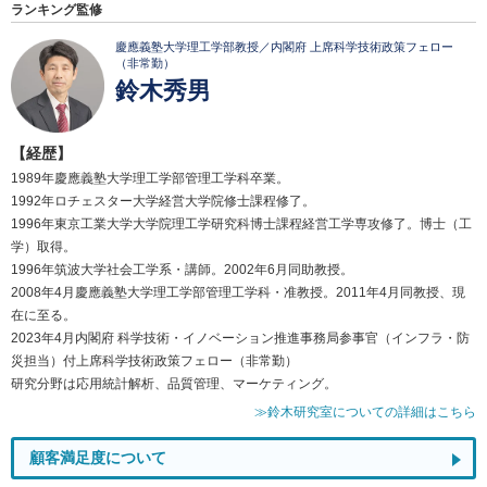
ランキング監修
慶應義塾大学理工学部教授／内閣府 上席科学技術政策フェロー
（非常勤）
鈴木秀男
【経歴】
1989年慶應義塾大学理工学部管理工学科卒業。
1992年ロチェスター大学経営大学院修士課程修了。
1996年東京工業大学大学院理工学研究科博士課程経営工学専攻修了。博士（工
学）取得。
1996年筑波大学社会工学系・講師。2002年6月同助教授。
2008年4月慶應義塾大学理工学部管理工学科・准教授。2011年4月同教授、現
在に至る。
2023年4月内閣府 科学技術・イノベーション推進事務局参事官（インフラ・防
災担当）付上席科学技術政策フェロー（非常勤）
研究分野は応用統計解析、品質管理、マーケティング。
≫鈴木研究室についての詳細はこちら
顧客満足度について