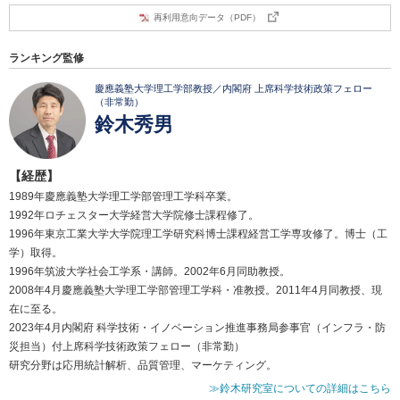
再利用意向データ（PDF）
ランキング監修
慶應義塾大学理工学部教授／内閣府 上席科学技術政策フェロー
（非常勤）
鈴木秀男
【経歴】
1989年慶應義塾大学理工学部管理工学科卒業。
1992年ロチェスター大学経営大学院修士課程修了。
1996年東京工業大学大学院理工学研究科博士課程経営工学専攻修了。博士（工
学）取得。
1996年筑波大学社会工学系・講師。2002年6月同助教授。
2008年4月慶應義塾大学理工学部管理工学科・准教授。2011年4月同教授、現
在に至る。
2023年4月内閣府 科学技術・イノベーション推進事務局参事官（インフラ・防
災担当）付上席科学技術政策フェロー（非常勤）
研究分野は応用統計解析、品質管理、マーケティング。
≫鈴木研究室についての詳細はこちら