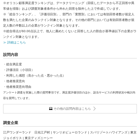
※オリコン顧客満足度ランキングは、データクリーニング（回収したデータから不正回答や異
常値を排除）および調査対象者条件から外れた回答を除外した上で作成しています。
※「総合ランキング」、「評価項目別」、部門の「業態別」においては有効回答者数が規定人
数を満たした企業のみランクイン対象となります。その他の部門においては有効回答者数が規
定人数の半数以上の企業がランクイン対象となります。
※総合得点が60.00点以上で、他人に薦めたくないと回答した人の割合が基準値以下の企業がラ
ンクイン対象となります。
≫ 詳細はこちら
設問内容
・総合満足度
・評価項目（小項目）
・利用した感想（良かった点・悪かった点）
・他者推奨意向
・他者推奨意向理由
アンケート調査を実施した際の質問事項です。満足度評価項目のほか、該当サービスの利用状況や検討内
容を質問しています。
その他の設問内容はこちら
調査企業
江戸ワンダーランド 日光江戸村 | サンリオピューロランド | スパリゾートハワイアンズ | 東京
ジョイポリス | 東京ディズニーシー