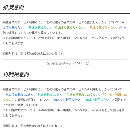
推奨意向
調査企業のサービス利用者に、「どの程度その企業のサービスを推奨したいか」について「
A:
とても薦めたい
」「
B:まあ薦めたい
」「
C:あまり薦めたくない
」「
D:全く薦めたくない
」の4段
階で評価をしてもらい比率を算出しています。
※10段階聴取については、A=9-10回答、B=6-8回答、C=3-5回答、D=1-2回答として割合を算
出しております。
商標対象は、回答者数が100人以上の企業です。
推奨意向データ（PDF）
再利用意向
調査企業のサービス利用者に、「どの程度その企業のサービスを再利用したいか」について
「
A:とても利用したい
」「
B:まあ利用したい
」「
C:あまり利用したくない
」「
D：全く利用した
くない
」の4段階で評価してもらい、「
A:とても利用したい
」「
B:まあ利用したい
」と回答した
人の割合で算出しています。
※10段階聴取については、A=9-10回答、B=6-8回答、C=3-5回答、D=1-2回答として割合を算
出しております。
商標対象は、回答者数が100人以上の企業です。