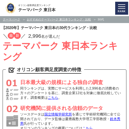
オリコン顧客満足度ランキング
テーマパーク 東日本
テーマパーク
おすすめのテーマパーク 東日本ランキング・比較
30代
【2020年】テーマパーク 東日本の30代ランキング・比較
／
／
2,996
最
新
名が選んだ
テーマパーク 東日本ランキ
ング
オリコン顧客満足度調査の特徴
日本最大級の規模による独自の調査
同ランキングは、実際にサービスを利用した2,996名の消費者の
方々のアンケートを基に、調査企業12社を対象に徹底比較してい
ます。調査概要は
こちら
。
研究機関に提供される信頼のデータ
ソースデータは
国立情報学研究所
を通じて学術研究機関に全て公
開されており、データ監修は慶應義塾大学理工学部教授・
鈴木秀
男
氏が行っています。
オリコンのランキングの概要については
こちら
。