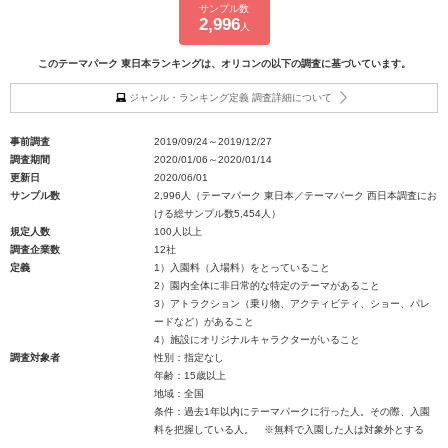
サンプル数
2,996
人
このテーマパーク 東日本ランキングは、オリコンの以下の調査に基づいています。
ジャンル・ランキング定義 調査詳細について
事前調査
2019/09/24～2019/12/27
調査期間
2020/01/06～2020/01/14
更新日
2020/06/01
サンプル数
2,996人（テーマパーク 東日本／テーマパーク 西日本調査にお
ける総サンプル数5,454人）
規定人数
100人以上
調査企業数
12社
定義
1）入園料（入場料）をとっていること
2）園内全体に非日常的な特定のテーマがあること
3）アトラクション（乗り物、アクティビティ、ショー、パレ
ードなど）があること
4）施設にオリジナルキャラクターがいること
調査対象者
性別：指定なし
年齢：15歳以上
地域：全国
条件：過去1年以内にテーマパークに行った人。その際、入園
料を把握している人。 ※無料で入園した人は対象外とする