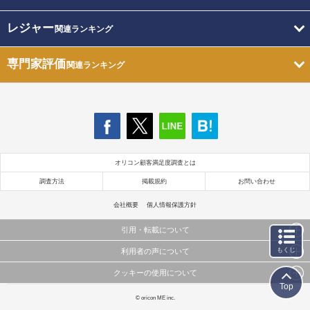
レジャー
関連ランキング
専門家評価
関連ランキング
オリコン顧客満足度調査とは
調査方法
掲載規約
お問い合わせ
会社概要
個人情報保護方針
引用・転載について
もくじ
利用者の声について
当サイトで公開されている情報（文字、写真、イラスト、画像データ等）及びこれらの配置・
編集および構造などについての著作権は株式会社oricon MEに帰属しております。
クッキーの使用について
当サイトに掲載している内容はすべてサービスの利用者が提出された見解・感想です。
これらの情報を権利者の許可なく無断転載・複製などの二次利用を行うことは固く禁じており
Top
弊社が内容について正確性を含め一切保証するものではありません。
ます。
このサイトでは Cookie を使用して、ユーザーに合わせたコンテンツや広告の表示、ソーシャル
© oricon ME inc.
弊社の見解・ 意見ではないことをご理解いただいた上でご覧ください。
メディア機能の提供、広告の表示回数やクリック数の測定を行っています。