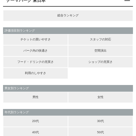
テーマパーク 東日本
総合ランキング
評価項目別ランキング
チケットの買いやすさ
スタッフの対応
パーク内の快適さ
空間演出
フード・ドリンクの充実さ
ショップの充実さ
利用のしやすさ
男女別ランキング
男性
女性
年代別ランキング
20代
30代
40代
50代