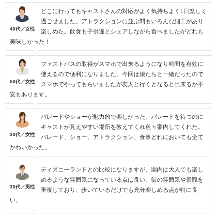
どこに行ってもキャストさんの対応がよく気持ちよく1日楽しく
過ごせました。アトラクションに並ぶ間もいろんな細工があり
40代／女性
楽しめた。飲食も子供達とシェアしながら食べましたがどれも
美味しかった！
ファストパスの取得がスマホで出来るようになり時間を有効に
使えるので便利になりました。今回は娘たちと一緒だったので
50代／女性
スマホでやってもらいましたが友人と行くとなると出来るか不
安もあります。
パレードやショーが魅力的で楽しかった。パレードを待つのに
キャストが見えやすい場所を教えてくれ色々案内してくれた。
30代／女性
パレード、ショー、アトラクション、食事どれにおいても全て
かわいかった。
ディズニーランドとの比較になりますが、園内は大人でも楽し
めるような雰囲気になっている点は良い。街の雰囲気や景観を
30代／男性
重視しており、歩いているだけでも充分楽しめる点が特に良
い。