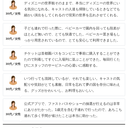
ディズニーの世界観そのままで、本当にディズニーの世界にい
る気分になれる。キャストの人達も掃除しているときなどでも
30代／女性
細かい演出をしてくれるので現実の世界を忘れさせてくれる。
子ども連れで行った際に、ベビーカーで園内を回っても段差が
ほとんど無いので、とても快適でした。ベビーカー置き場もし
30代／女性
っかり用意されているので、とても安心して利用できました。
チケットは首都圏パスをコンビニで事前に購入することができ
たので到着してすぐに入場列に並ぶことができた。毎回行くた
30代／女性
びにスタッフのサービスへの心遣いに感動する。
いつ行っても混雑しているが、それでも楽しい。キャストの気
配りや笑顔がとても素敵。日常を忘れて夢の国を存分に味わえ
30代／女性
る。グッズがかわいいし、お料理もおいしい。
公式アプリで、ファストパスやショーの抽選が行えるのは非常
にありがたかった。1歳児を含む子連れで行ったので、あちこち
30代／女性
連れて歩く手間が省けたことは本当に助かった。