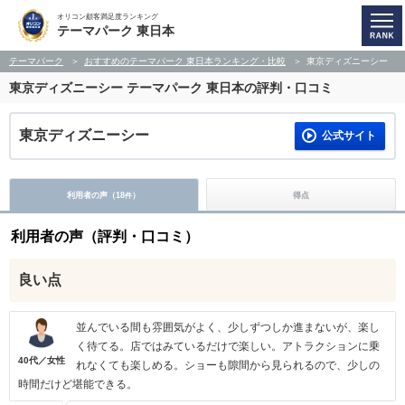
オリコン顧客満足度ランキング
テーマパーク 東日本
テーマパーク
おすすめのテーマパーク 東日本ランキング・比較
東京ディズニーシー
東京ディズニーシー
テーマパーク 東日本の評判・口コミ
東京ディズニーシー
公式サイト
利用者の声（
18
）
得点
件
利用者の声（評判・口コミ）
良い点
並んでいる間も雰囲気がよく、少しずつしか進まないが、楽し
く待てる。店ではみているだけで楽しい。アトラクションに乗
40代／女性
れなくても楽しめる。ショーも隙間から見られるので、少しの
時間だけど堪能できる。