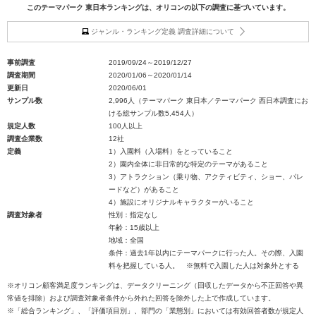
このテーマパーク 東日本ランキングは、オリコンの以下の調査に基づいています。
ジャンル・ランキング定義 調査詳細について
事前調査
2019/09/24～2019/12/27
調査期間
2020/01/06～2020/01/14
更新日
2020/06/01
サンプル数
2,996人（テーマパーク 東日本／テーマパーク 西日本調査にお
ける総サンプル数5,454人）
規定人数
100人以上
調査企業数
12社
定義
1）入園料（入場料）をとっていること
2）園内全体に非日常的な特定のテーマがあること
3）アトラクション（乗り物、アクティビティ、ショー、パレ
ードなど）があること
4）施設にオリジナルキャラクターがいること
調査対象者
性別：指定なし
年齢：15歳以上
地域：全国
条件：過去1年以内にテーマパークに行った人。その際、入園
料を把握している人。 ※無料で入園した人は対象外とする
※オリコン顧客満足度ランキングは、データクリーニング（回収したデータから不正回答や異
常値を排除）および調査対象者条件から外れた回答を除外した上で作成しています。
※「総合ランキング」、「評価項目別」、部門の「業態別」においては有効回答者数が規定人