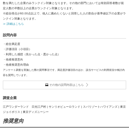
数を満たした企業のみランクイン対象となります。その他の部門においては有効回答者数が規
定人数の半数以上の企業がランクイン対象となります。
※総合得点が60.00点以上で、他人に薦めたくないと回答した人の割合が基準値以下の企業がラ
ンクイン対象となります。
≫ 詳細はこちら
設問内容
・総合満足度
・評価項目（小項目）
・利用した感想（良かった点・悪かった点）
・他者推奨意向
・他者推奨意向理由
アンケート調査を実施した際の質問事項です。満足度評価項目のほか、該当サービスの利用状況や検討内
容を質問しています。
その他の設問内容はこちら
調査企業
江戸ワンダーランド 日光江戸村 | サンリオピューロランド | スパリゾートハワイアンズ | 東京
ジョイポリス | 東京ディズニーシー
推奨意向