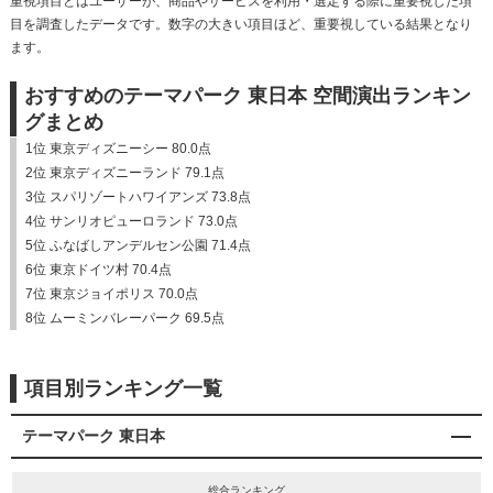
重視項目とはユーザーが、商品やサービスを利用・選定する際に重要視した項
目を調査したデータです。数字の大きい項目ほど、重要視している結果となり
ます。
おすすめのテーマパーク 東日本 空間演出ランキン
グまとめ
1位 東京ディズニーシー 80.0点
2位 東京ディズニーランド 79.1点
3位 スパリゾートハワイアンズ 73.8点
4位 サンリオピューロランド 73.0点
5位 ふなばしアンデルセン公園 71.4点
6位 東京ドイツ村 70.4点
7位 東京ジョイポリス 70.0点
8位 ムーミンバレーパーク 69.5点
項目別ランキング一覧
テーマパーク 東日本
総合ランキング