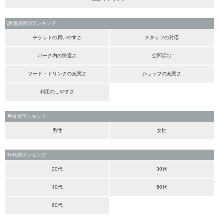
評価項目別ランキング
チケットの買いやすさ
スタッフの対応
パーク内の快適さ
空間演出
フード・ドリンクの充実さ
ショップの充実さ
利用のしやすさ
男女別ランキング
男性
女性
年代別ランキング
20代
30代
40代
50代
60代