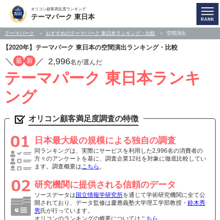
オリコン顧客満足度ランキング
テーマパーク 東日本
テーマパーク
おすすめのテーマパーク 東日本ランキング・比較
空間演出
【2020年】テーマパーク 東日本の空間演出ランキング・比較
／
／
2,996
最
新
名が選んだ
テーマパーク 東日本ランキ
ング
オリコン顧客満足度調査の特徴
日本最大級の規模による独自の調査
同ランキングは、実際にサービスを利用した2,996名の消費者の
方々のアンケートを基に、調査企業12社を対象に徹底比較してい
ます。調査概要は
こちら
。
研究機関に提供される信頼のデータ
ソースデータは
国立情報学研究所
を通じて学術研究機関に全て公
開されており、データ監修は慶應義塾大学理工学部教授・
鈴木秀
男
氏が行っています。
オリコンのランキングの概要については
こちら
。