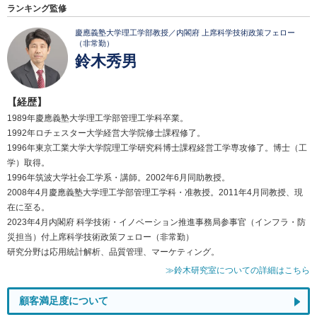
ランキング監修
慶應義塾大学理工学部教授／内閣府 上席科学技術政策フェロー
（非常勤）
鈴木秀男
【経歴】
1989年慶應義塾大学理工学部管理工学科卒業。
1992年ロチェスター大学経営大学院修士課程修了。
1996年東京工業大学大学院理工学研究科博士課程経営工学専攻修了。博士（工
学）取得。
1996年筑波大学社会工学系・講師。2002年6月同助教授。
2008年4月慶應義塾大学理工学部管理工学科・准教授。2011年4月同教授、現
在に至る。
2023年4月内閣府 科学技術・イノベーション推進事務局参事官（インフラ・防
災担当）付上席科学技術政策フェロー（非常勤）
研究分野は応用統計解析、品質管理、マーケティング。
≫鈴木研究室についての詳細はこちら
顧客満足度について