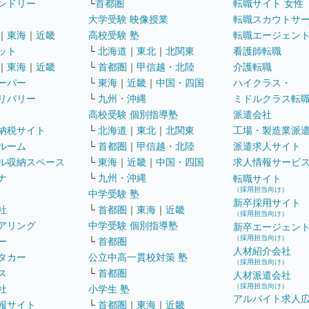
ンドリー
└
首都圏
転職サイト 女性
大学受験 映像授業
転職スカウトサ
｜
東海
｜
近畿
高校受験 塾
転職エージェン
ット
└
北海道
｜
東北
｜
北関東
看護師転職
｜
東海
｜
近畿
└
首都圏
｜
甲信越・北陸
介護転職
ーパー
└
東海
｜
近畿
｜
中国・四国
ハイクラス・
リバリー
└
九州・沖縄
ミドルクラス転
高校受験 個別指導塾
派遣会社
納税サイト
└
北海道
｜
東北
｜
北関東
工場・製造業派
ルーム
└
首都圏
｜
甲信越・北陸
派遣求人サイト
ル収納スペース
└
東海
｜
近畿
｜
中国・四国
求人情報サービ
ナ
└
九州・沖縄
転職サイト
（採用担当向け）
中学受験 塾
新卒採用サイト
社
└
首都圏
｜
東海
｜
近畿
（採用担当向け）
アリング
中学受験 個別指導塾
新卒エージェン
（採用担当向け）
ー
└
首都圏
人材紹介会社
タカー
公立中高一貫校対策 塾
（採用担当向け）
ス
└
首都圏
人材派遣会社
（採用担当向け）
社
小学生 塾
アルバイト求人
報サイト
└
首都圏
｜
東海
｜
近畿