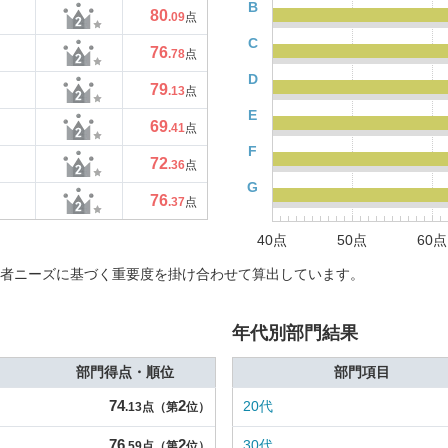
B
80
.09
点
C
76
.78
点
D
79
.13
点
E
69
.41
点
F
72
.36
点
G
76
.37
点
40点
50点
60点
者ニーズに基づく重要度を掛け合わせて算出しています。
年代別部門結果
部門得点・順位
部門項目
74
2
20代
.13点（第
位）
76
2
30代
.59点（第
位）