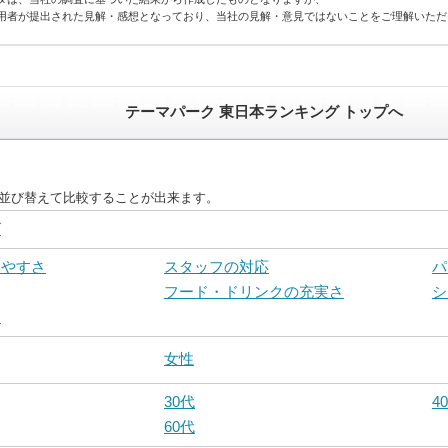
用者が提出された見解・感想となっており、当社の見解・意見ではないことをご理解いただ
テーマパーク 東日本ランキング トップへ
に並び替えて比較することが出来ます。
グ
いやすさ
スタッフの対応
パ
フード・ドリンクの充実さ
シ
さ
女性
30代
4
60代