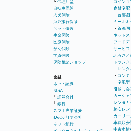
└
代理店型
コインラ
自転車保険
食材宅配
火災保険
└
首都圏
海外旅行保険
ミールキ
ペット保険
└
首都圏
生命保険
ネットス
医療保険
フードデ
がん保険
サービス
学資保険
ふるさと
保険相談ショップ
トランク
└
レンタ
└
コンテ
金融
└
宅配型
ネット証券
引越し会
NISA
カーシェ
└
証券会社
レンタカ
└
銀行
格安レン
スマホ専業証券
カーリー
iDeCo 証券会社
車買取会
ネット銀行
中古車情
インターネットバンキング