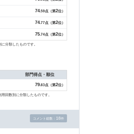
74
2
.59点（第
位）
74
2
.77点（第
位）
75
2
.74点（第
位）
別に分類したものです。
部門得点・順位
79
2
.83点（第
位）
利用回数別に分類したものです。
18
コメント総数：
件