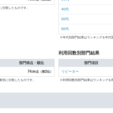
に分類したものです。
40代
50代
60代
※年代別部門結果はランキングを年代
利用回数別部門結果
部門得点・順位
部門項目
74
2
リピーター
.86点（第
位）
者別に分類したものです。
※利用回数別部門結果はランキングを