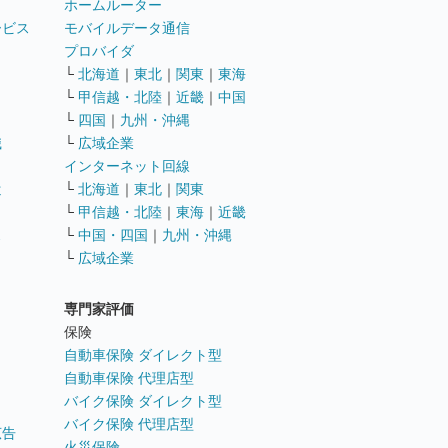
ホームルーター
ービス
モバイルデータ通信
ト
プロバイダ
└
北海道
｜
東北
｜
関東
｜
東海
└
甲信越・北陸
｜
近畿
｜
中国
└
四国
｜
九州・沖縄
職
└
広域企業
インターネット回線
遣
└
北海道
｜
東北
｜
関東
└
甲信越・北陸
｜
東海
｜
近畿
ス
└
中国・四国
｜
九州・沖縄
└
広域企業
専門家評価
ト
保険
自動車保険 ダイレクト型
自動車保険 代理店型
バイク保険 ダイレクト型
バイク保険 代理店型
広告
火災保険