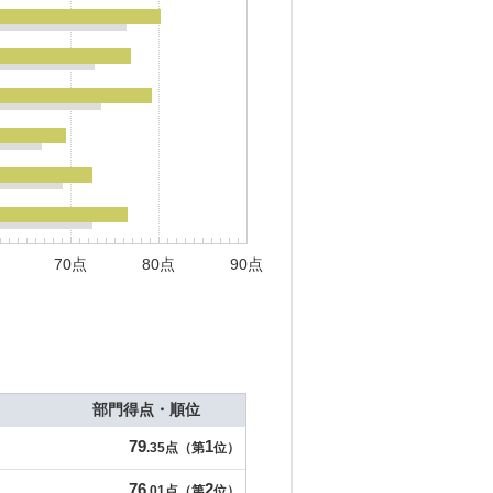
70点
80点
90点
部門得点・順位
79
1
.35点（第
位）
76
2
.01点（第
位）