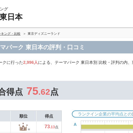
ング
 東日本
ンキング・比較
東京ディズニーランド
ーマパーク 東日本の評判・口コミ
ークに行った
2,996人
による、テーマパーク 東日本別 比較・評判の内
75
合得点
.62
点
ランクイン企業の平均点との
順位
得点
A
73
.13
点