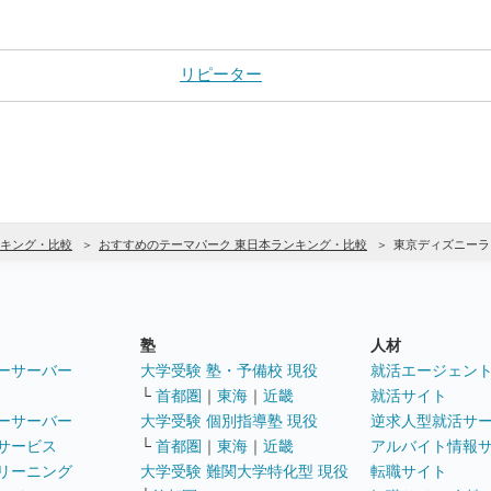
リピーター
キング・比較
おすすめのテーマパーク 東日本ランキング・比較
東京ディズニーラ
塾
人材
ーサーバー
大学受験 塾・予備校 現役
就活エージェン
└
首都圏
｜
東海
｜
近畿
就活サイト
ーサーバー
大学受験 個別指導塾 現役
逆求人型就活サ
サービス
└
首都圏
｜
東海
｜
近畿
アルバイト情報
リーニング
大学受験 難関大学特化型 現役
転職サイト