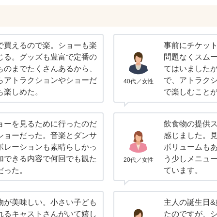
で買えるので楽。ショーも楽
事前にチケッ
じる。グッズも豊富で定番の
問題なくスム
ものまでたくさんあるから、
てはいました
らアトラクションやショーだ
で、アトラク
40代／女性
も楽しめた。
で楽しむこと
ョーを見るために行ったのだ
飲食物の提供
ショーだった。音楽とダンサ
感じました。
ボレーションも素晴らしかっ
ボリュームも
加できる内容で何回でも観た
う少しメニュ
20代／女性
だった。
ています。
物が美味しい。小さい子ども
主人の誕生日
れるキャストさんがいて嬉し
たのですが、