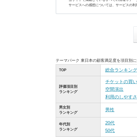
サービスへの感想については、サービスの利
テーマパーク 東日本の顧客満足度を項目別
総合ランキン
TOP
チケットの買
評価項目別
空間演出
ランキング
利用のしやす
男女別
男性
ランキング
20代
年代別
ランキング
50代