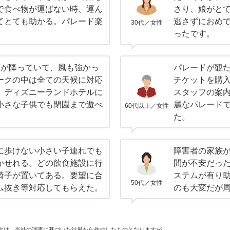
で食べ物が運ばない時、運ん
さり、娘がと
てとても助かる。パレード楽
逃さずにおめ
30代／女性
ったです。
雨が降っていて、風も強かっ
パレードが観た
ークの中は全ての天候に対応
チケットを購
、ディズニーランドホテルに
スタッフの案
小さな子供でも閉園まで遊べ
麗なパレード
60代以上／女性
た。
に歩けない小さい子連れでも
障害者の家族
かせれる。どの飲食施設に行
間が不安だっ
椅子が置いてある。要望に合
ステムが有り
50代／女性
ム抜き等対応してもらえた。
のも大変だが
タは、当社の調査に基づいた結果から作成したものとなりますが、