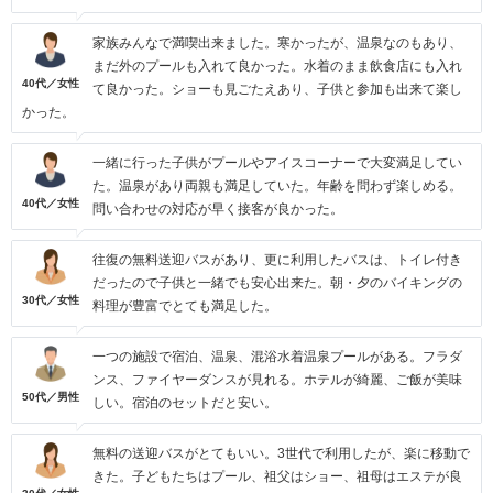
家族みんなで満喫出来ました。寒かったが、温泉なのもあり、
まだ外のプールも入れて良かった。水着のまま飲食店にも入れ
40代／女性
て良かった。ショーも見ごたえあり、子供と参加も出来て楽し
かった。
一緒に行った子供がプールやアイスコーナーで大変満足してい
た。温泉があり両親も満足していた。年齢を問わず楽しめる。
40代／女性
問い合わせの対応が早く接客が良かった。
往復の無料送迎バスがあり、更に利用したバスは、トイレ付き
だったので子供と一緒でも安心出来た。朝・夕のバイキングの
30代／女性
料理が豊富でとても満足した。
一つの施設で宿泊、温泉、混浴水着温泉プールがある。フラダ
ンス、ファイヤーダンスが見れる。ホテルが綺麗、ご飯が美味
50代／男性
しい。宿泊のセットだと安い。
無料の送迎バスがとてもいい。3世代で利用したが、楽に移動で
きた。子どもたちはプール、祖父はショー、祖母はエステが良