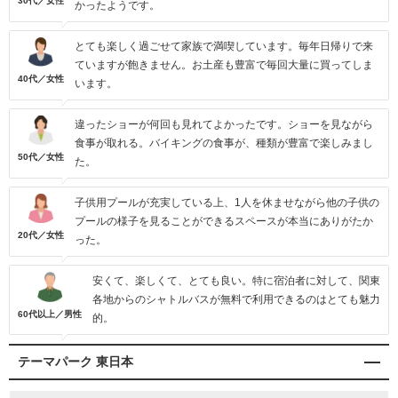
30代／女性
かったようです。
とても楽しく過ごせて家族で満喫しています。毎年日帰りで来
ていますが飽きません。お土産も豊富で毎回大量に買ってしま
40代／女性
います。
違ったショーが何回も見れてよかったです。ショーを見ながら
食事が取れる。バイキングの食事が、種類が豊富で楽しみまし
50代／女性
た。
子供用プールが充実している上、1人を休ませながら他の子供の
プールの様子を見ることができるスペースが本当にありがたか
20代／女性
った。
安くて、楽しくて、とても良い。特に宿泊者に対して、関東
各地からのシャトルバスが無料で利用できるのはとても魅力
60代以上／男性
的。
テーマパーク 東日本