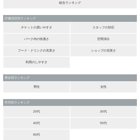
総合ランキング
評価項目別ランキング
チケットの買いやすさ
スタッフの対応
パーク内の快適さ
空間演出
フード・ドリンクの充実さ
ショップの充実さ
利用のしやすさ
男女別ランキング
男性
女性
年代別ランキング
20代
30代
40代
50代
60代