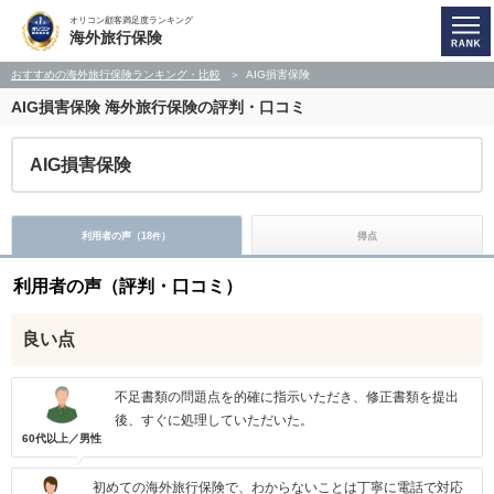
オリコン顧客満足度ランキング
海外旅行保険
おすすめの海外旅行保険ランキング・比較
AIG損害保険
AIG損害保険
海外旅行保険の評判・口コミ
AIG損害保険
利用者の声（
18
）
得点
件
利用者の声（評判・口コミ）
良い点
不足書類の問題点を的確に指示いただき、修正書類を提出
後、すぐに処理していただいた。
60代以上／男性
初めての海外旅行保険で、わからないことは丁寧に電話で対応