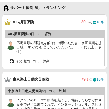
サポート体制 満足度ランキング
AIG損害保険
80
.3
点
18件
AIG損害保険の口コミ・評判
不足書類の問題点を的確に指示いただき、修正書類を提
出後、すぐに処理していただいた。（60代以上／男
性）
その他の口コミ・評判
東京海上日動火災保険
79
.3
点
18件
東京海上日動火災保険の口コミ・評判
イタリアのローマで腹痛を起こし、電話したらすぐに高
級車で迎えに来てくれて、インターナショナルホスピタ
ルで治療を受けることができた。（60代以上／男性）