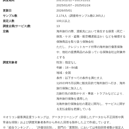
調査期間
2025/12/12～2025/12/22
2025/01/07～2025/01/24
更新日
2026/05/01
サンプル数
2,174人（調査時サンプル数2,365人）
規定人数
100人以上
調査企業(サービス)数
13
定義
海外旅行の際、渡航先において発生する損害（死亡・
病気・ケガ・盗難・航空機遅延ほか）などを補償する
保険商品を取り扱う保険会社
ただし、クレジットカード付帯の海外旅行傷害保険
や、他社の提携商品のみ扱っている保険会社は対象外
とする
調査対象者
性別：指定なし
年齢：18～84歳
地域：全国
条件：以下すべての条件を満たす人
1)2023年5月以降に観光目的で海外旅行へ行き、海外
旅行保険に加入した
2)旅行先の病気やケガ・事故・トラブルなどにより、
海外旅行保険を適用した
3)海外旅行保険会社の選定に関与し、サービスに関す
る支払金額を把握している
※オリコン顧客満足度ランキングは、データクリーニング（回収したデータから不正回答や異
常値を排除）および調査対象者条件から外れた回答を除外した上で作成しています。
※「総合ランキング」、「評価項目別」、部門の「業態別」においては有効回答者数が規定人