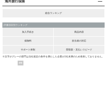
海外旅行保険
総合ランキング
評価項目別ランキング
加入手続き
商品内容
保険料
担当者の対応
サポート体制
受取額・支払いスピード
※文字がグレーの部門は当社規定の条件を満たした企業が2社未満のため発表しておりません。
PR