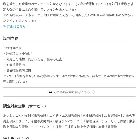
数を満たした企業のみランクイン対象となります。その他の部門においては有効回答者数が規
定人数の半数以上の企業がランクイン対象となります。
※総合得点が60.0点以上で、他人に薦めたくないと回答した人の割合が基準値以下の企業がラ
ンクイン対象となります。
≫ 詳細はこちら
設問内容
・総合満足度
・評価項目（小項目）
・利用した感想（良かった点・悪かった点）
・他者推奨意向
・他者推奨意向理由
アンケート調査を実施した際の質問事項です。満足度評価項目のほか、該当サービスの利用状況や検討内
容を質問しています。
その他の設問内容はこちら
調査対象企業（サービス）
あいおいニッセイ同和損害保険 | エイチ・エス損害保険 | AIG損害保険 | au損害保険 | 共栄火災
海上保険 | ジェイアイ傷害火災保険 | 損保ジャパン | Chubb損害保険 | チューリッヒ保険 | 東京
海上日動火災保険 | ドコモワンタイム保険 | 三井住友海上火災保険 | 楽天損害保険