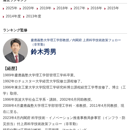
過去ランキング
2025年
2020年
2019年
2018年
2017年
2016年
2015年
2014年度
2013年度
ランキング監修
慶應義塾大学理工学部教授／内閣府 上席科学技術政策フェロー
（非常勤）
鈴木秀男
【経歴】
1989年慶應義塾大学理工学部管理工学科卒業。
1992年ロチェスター大学経営大学院修士課程修了。
1996年東京工業大学大学院理工学研究科博士課程経営工学専攻修了。博士（工
学）取得。
1996年筑波大学社会工学系・講師。2002年6月同助教授。
2008年4月慶應義塾大学理工学部管理工学科・准教授。2011年4月同教授、現
在に至る。
2023年4月内閣府 科学技術・イノベーション推進事務局参事官（インフラ・防
災担当）付上席科学技術政策フェロー（非常勤）
研究分野は応用統計解析、品質管理、マーケティング。