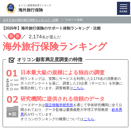
オリコン顧客満足度ランキング
海外旅行保険
おすすめの海外旅行保険ランキング・比較
サポート体制
【2026年】海外旅行保険のサポート体制ランキング・比較
／
／
2,174
最
新
名が選んだ
海外旅行保険ランキング
オリコン顧客満足度調査の特徴
日本最大級の規模による独自の調査
同ランキングは、実際にサービスを利用した2,174名の消費者の
方々のアンケートを基に、調査した13企業（サービス）を対象に
徹底比較しています。調査概要は
こちら
。
研究機関に提供される信頼のデータ
ソースデータは
国立情報学研究所
を通じて学術研究機関に全て公
開されており、データ監修は慶應義塾大学理工学部教授・
鈴木秀
男
氏が行っています。
オリコンのランキングの概要については
こちら
。