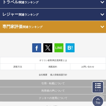
トラベル
関連ランキング
レジャー
関連ランキング
専門家評価
関連ランキング
オリコン顧客満足度調査とは
調査方法
掲載規約
お問い合わせ
会社概要
個人情報保護方針
引用・転載について
もくじ
利用者の声について
当サイトで公開されている情報（文字、写真、イラスト、画像データ等）及びこれらの配置・
編集および構造などについての著作権は株式会社oricon MEに帰属しております。
クッキーの使用について
当サイトに掲載している内容はすべてサービスの利用者が提出された見解・感想です。
これらの情報を権利者の許可なく無断転載・複製などの二次利用を行うことは固く禁じており
Top
弊社が内容について正確性を含め一切保証するものではありません。
ます。