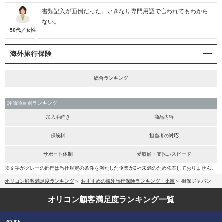
書類記入が面倒だった。いきなり専門用語で言われてもわから
ない。
50代／女性
海外旅行保険
総合ランキング
評価項目別ランキング
加入手続き
商品内容
保険料
担当者の対応
サポート体制
受取額・支払いスピード
※文字がグレーの部門は当社規定の条件を満たした企業が2社未満のため発表しておりません。
オリコン顧客満足度ランキング
おすすめの海外旅行保険ランキング・比較
損保ジャパン
オリコン顧客満足度
ランキング一覧