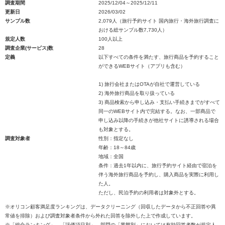
調査期間
2025/12/04～2025/12/11
更新日
2026/03/02
サンプル数
2,079人（旅行予約サイト 国内旅行・海外旅行調査に
おける総サンプル数7,730人）
規定人数
100人以上
調査企業(サービス)数
28
定義
以下すべての条件を満たす、旅行商品を予約すること
ができるWEBサイト（アプリも含む）
1) 旅行会社またはOTAが自社で運営している
2) 海外旅行商品を取り扱っている
3) 商品検索から申し込み・支払い手続きまでがすべて
同一のWEBサイト内で完結する。なお、一部商品で
申し込み以降の手続きが他社サイトに誘導される場合
も対象とする。
調査対象者
性別：指定なし
年齢：18～84歳
地域：全国
条件：過去1年以内に、旅行予約サイト経由で宿泊を
伴う海外旅行商品を予約し、購入商品を実際に利用し
た人。
ただし、民泊予約の利用者は対象外とする。
※オリコン顧客満足度ランキングは、データクリーニング（回収したデータから不正回答や異
常値を排除）および調査対象者条件から外れた回答を除外した上で作成しています。
※「総合ランキング」、「評価項目別」、部門の「業態別」においては有効回答者数が規定人