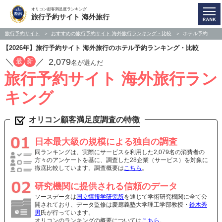
オリコン顧客満足度ランキング
旅行予約サイト 海外旅行
旅行予約サイト
おすすめの旅行予約サイト 海外旅行ランキング・比較
ホテル予約
【2026年】旅行予約サイト 海外旅行のホテル予約ランキング・比較
／
／
2,079
最
新
名が選んだ
旅行予約サイト 海外旅行ラン
キング
オリコン顧客満足度調査の特徴
日本最大級の規模による独自の調査
同ランキングは、実際にサービスを利用した2,079名の消費者の
方々のアンケートを基に、調査した28企業（サービス）を対象に
徹底比較しています。調査概要は
こちら
。
研究機関に提供される信頼のデータ
ソースデータは
国立情報学研究所
を通じて学術研究機関に全て公
開されており、データ監修は慶應義塾大学理工学部教授・
鈴木秀
男
氏が行っています。
オリコンのランキングの概要については
こちら
。