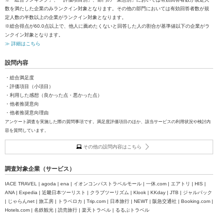
数を満たした企業のみランクイン対象となります。その他の部門においては有効回答者数が規
定人数の半数以上の企業がランクイン対象となります。
※総合得点が60.0点以上で、他人に薦めたくないと回答した人の割合が基準値以下の企業がラ
ンクイン対象となります。
≫ 詳細はこちら
設問内容
・総合満足度
・評価項目（小項目）
・利用した感想（良かった点・悪かった点）
・他者推奨意向
・他者推奨意向理由
アンケート調査を実施した際の質問事項です。満足度評価項目のほか、該当サービスの利用状況や検討内
容を質問しています。
その他の設問内容はこちら
調査対象企業（サービス）
IACE TRAVEL | agoda | ena | イオンコンパストラベルモール | 一休.com | エアトリ | HIS |
ANA | Expedia | 近畿日本ツーリスト | クラブツーリズム | Klook | KKday | JTB | ジャルパック
| じゃらんnet | 旅工房 | トラベロカ | Trip.com | 日本旅行 | NEWT | 阪急交通社 | Booking.com |
Hotels.com | 名鉄観光 | 読売旅行 | 楽天トラベル | るるぶトラベル