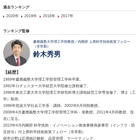
過去ランキング
2020年
2019年
2018年
2017年
ランキング監修
慶應義塾大学理工学部教授／内閣府 上席科学技術政策フェロー
（非常勤）
鈴木秀男
【経歴】
1989年慶應義塾大学理工学部管理工学科卒業。
1992年ロチェスター大学経営大学院修士課程修了。
1996年東京工業大学大学院理工学研究科博士課程経営工学専攻修了。博士（工
学）取得。
1996年筑波大学社会工学系・講師。2002年6月同助教授。
2008年4月慶應義塾大学理工学部管理工学科・准教授。2011年4月同教授、現
在に至る。
2023年4月内閣府 科学技術・イノベーション推進事務局参事官（インフラ・防
災担当）付上席科学技術政策フェロー（非常勤）
研究分野は応用統計解析、品質管理、マーケティング。