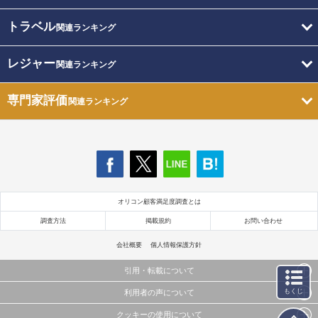
トラベル
関連ランキング
レジャー
関連ランキング
専門家評価
関連ランキング
オリコン顧客満足度調査とは
調査方法
掲載規約
お問い合わせ
会社概要
個人情報保護方針
引用・転載について
もくじ
利用者の声について
当サイトで公開されている情報（文字、写真、イラスト、画像データ等）及びこれらの配置・
編集および構造などについての著作権は株式会社oricon MEに帰属しております。
クッキーの使用について
当サイトに掲載している内容はすべてサービスの利用者が提出された見解・感想です。