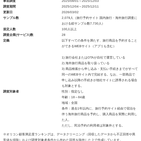
事前調査
2025/08/01～2025/12/03
調査期間
2025/12/04～2025/12/11
更新日
2026/03/02
サンプル数
2,079人（旅行予約サイト 国内旅行・海外旅行調査に
おける総サンプル数7,730人）
規定人数
100人以上
調査企業(サービス)数
28
定義
以下すべての条件を満たす、旅行商品を予約すること
ができるWEBサイト（アプリも含む）
1) 旅行会社またはOTAが自社で運営している
2) 海外旅行商品を取り扱っている
3) 商品検索から申し込み・支払い手続きまでがすべて
同一のWEBサイト内で完結する。なお、一部商品で
申し込み以降の手続きが他社サイトに誘導される場合
も対象とする。
調査対象者
性別：指定なし
年齢：18～84歳
地域：全国
条件：過去1年以内に、旅行予約サイト経由で宿泊を
伴う海外旅行商品を予約し、購入商品を実際に利用し
た人。
ただし、民泊予約の利用者は対象外とする。
※オリコン顧客満足度ランキングは、データクリーニング（回収したデータから不正回答や異
常値を排除）および調査対象者条件から外れた回答を除外した上で作成しています。