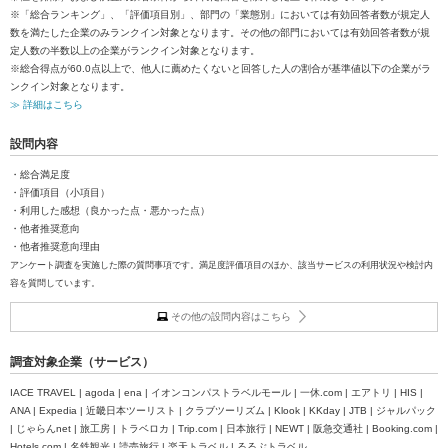
※「総合ランキング」、「評価項目別」、部門の「業態別」においては有効回答者数が規定人
数を満たした企業のみランクイン対象となります。その他の部門においては有効回答者数が規
定人数の半数以上の企業がランクイン対象となります。
※総合得点が60.0点以上で、他人に薦めたくないと回答した人の割合が基準値以下の企業がラ
ンクイン対象となります。
≫ 詳細はこちら
設問内容
・総合満足度
・評価項目（小項目）
・利用した感想（良かった点・悪かった点）
・他者推奨意向
・他者推奨意向理由
アンケート調査を実施した際の質問事項です。満足度評価項目のほか、該当サービスの利用状況や検討内
容を質問しています。
その他の設問内容はこちら
調査対象企業（サービス）
IACE TRAVEL | agoda | ena | イオンコンパストラベルモール | 一休.com | エアトリ | HIS |
ANA | Expedia | 近畿日本ツーリスト | クラブツーリズム | Klook | KKday | JTB | ジャルパック
| じゃらんnet | 旅工房 | トラベロカ | Trip.com | 日本旅行 | NEWT | 阪急交通社 | Booking.com |
Hotels.com | 名鉄観光 | 読売旅行 | 楽天トラベル | るるぶトラベル