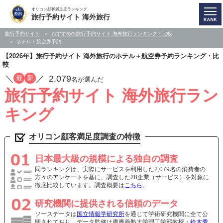
オリコン顧客満足度ランキング
旅行予約サイト 海外旅行
旅行予約サイト
おすすめの旅行予約サイト 海外旅行ランキング・比較
ホテル＋航空券予約
【2026年】旅行予約サイト 海外旅行のホテル＋航空券予約ランキング・比
較
／
／
2,079
最
新
名が選んだ
旅行予約サイト 海外旅行ラン
キング
オリコン顧客満足度調査の特徴
日本最大級の規模による独自の調査
同ランキングは、実際にサービスを利用した2,079名の消費者の
方々のアンケートを基に、調査した28企業（サービス）を対象に
徹底比較しています。調査概要は
こちら
。
研究機関に提供される信頼のデータ
ソースデータは
国立情報学研究所
を通じて学術研究機関に全て公
開されており、データ監修は慶應義塾大学理工学部教授・
鈴木秀