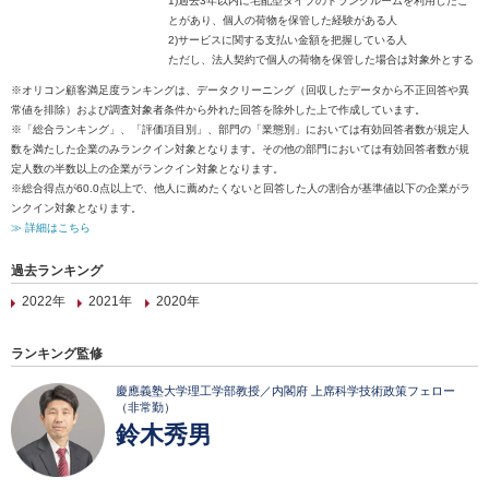
1)過去3年以内に宅配型タイプのトランクルームを利用したこ
とがあり、個人の荷物を保管した経験がある人
2)サービスに関する支払い金額を把握している人
ただし、法人契約で個人の荷物を保管した場合は対象外とする
※オリコン顧客満足度ランキングは、データクリーニング（回収したデータから不正回答や異
常値を排除）および調査対象者条件から外れた回答を除外した上で作成しています。
※「総合ランキング」、「評価項目別」、部門の「業態別」においては有効回答者数が規定人
数を満たした企業のみランクイン対象となります。その他の部門においては有効回答者数が規
定人数の半数以上の企業がランクイン対象となります。
※総合得点が60.0点以上で、他人に薦めたくないと回答した人の割合が基準値以下の企業がラ
ンクイン対象となります。
≫ 詳細はこちら
過去ランキング
2022年
2021年
2020年
ランキング監修
慶應義塾大学理工学部教授／内閣府 上席科学技術政策フェロー
（非常勤）
鈴木秀男