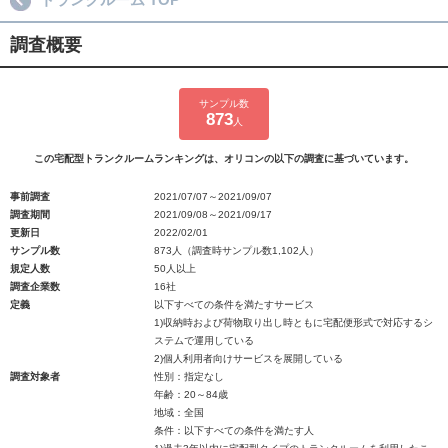
調査概要
サンプル数
873
人
この宅配型トランクルームランキングは、オリコンの以下の調査に基づいています。
事前調査
2021/07/07～2021/09/07
調査期間
2021/09/08～2021/09/17
更新日
2022/02/01
サンプル数
873人（調査時サンプル数1,102人）
規定人数
50人以上
調査企業数
16社
定義
以下すべての条件を満たすサービス
1)収納時および荷物取り出し時ともに宅配便形式で対応するシ
ステムで運用している
2)個人利用者向けサービスを展開している
調査対象者
性別：指定なし
年齢：20～84歳
地域：全国
条件：以下すべての条件を満たす人