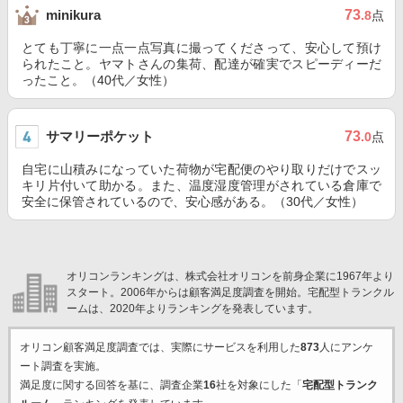
73
minikura
.8
点
とても丁寧に一点一点写真に撮ってくださって、安心して預け
られたこと。ヤマトさんの集荷、配達が確実でスピーディーだ
ったこと。（40代／女性）
サマリーポケット
73
.0
点
自宅に山積みになっていた荷物が宅配便のやり取りだけでスッ
キリ片付いて助かる。また、温度湿度管理がされている倉庫で
安全に保管されているので、安心感がある。（30代／女性）
オリコンランキングは、株式会社オリコンを前身企業に1967年より
スタート。2006年からは顧客満足度調査を開始。宅配型トランクル
ームは、2020年よりランキングを発表しています。
オリコン顧客満足度調査では、実際にサービスを利用した
873
人にアンケ
ート調査を実施。
満足度に関する回答を基に、調査企業
16
社を対象にした「
宅配型トランク