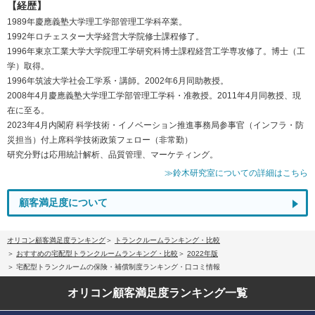
【経歴】
1989年慶應義塾大学理工学部管理工学科卒業。
1992年ロチェスター大学経営大学院修士課程修了。
1996年東京工業大学大学院理工学研究科博士課程経営工学専攻修了。博士（工
学）取得。
1996年筑波大学社会工学系・講師。2002年6月同助教授。
2008年4月慶應義塾大学理工学部管理工学科・准教授。2011年4月同教授、現
在に至る。
2023年4月内閣府 科学技術・イノベーション推進事務局参事官（インフラ・防
災担当）付上席科学技術政策フェロー（非常勤）
研究分野は応用統計解析、品質管理、マーケティング。
≫鈴木研究室についての詳細はこちら
顧客満足度について
オリコン顧客満足度ランキング
トランクルームランキング・比較
おすすめの宅配型トランクルームランキング・比較
2022年版
宅配型トランクルームの保険・補償制度ランキング・口コミ情報
オリコン顧客満足度
ランキング一覧