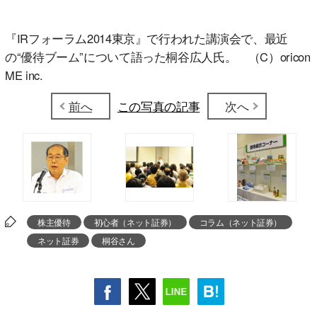
『IRフォーラム2014東京』で行われた講演会で、最近
の“優待ブーム”について語った桐谷広人氏。 （C）oricon
ME inc.
前へ
この写真の記事
次へ
株主優待
初心者（ネット証券）
コラム（ネット証券）
ネット証券
桐谷さん