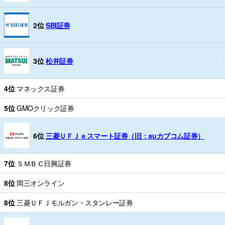
2位
SBI証券
3位
松井証券
4位
マネックス証券
5位
GMOクリック証券
6位
三菱ＵＦＪｅスマート証券（旧：auカブコム証券）
7位
ＳＭＢＣ日興証券
8位
岡三オンライン
8位
三菱ＵＦＪモルガン・スタンレー証券