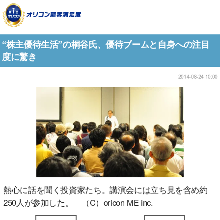
“株主優待生活”の桐谷氏、優待ブームと自身への注目
度に驚き
2014-08-24 10:00
熱心に話を聞く投資家たち。講演会には立ち見を含め約
250人が参加した。 （C）oricon ME inc.