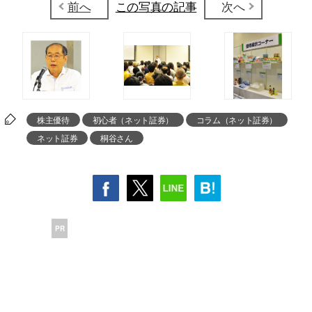
前へ
この写真の記事
次へ
株主優待
初心者（ネット証券）
コラム（ネット証券）
ネット証券
桐谷さん
PR