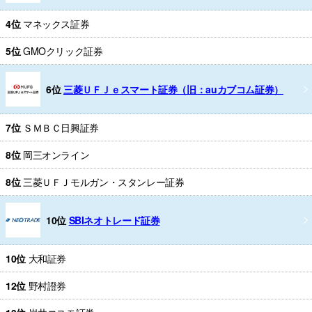
4位
マネックス証券
5位
GMOクリック証券
6位
三菱ＵＦＪｅスマート証券（旧：auカブコム証券）
7位
ＳＭＢＣ日興証券
8位
岡三オンライン
8位
三菱ＵＦＪモルガン・スタンレー証券
10位
SBIネオトレード証券
10位
大和証券
12位
野村證券