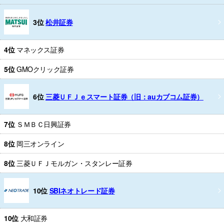
3位
松井証券
4位
マネックス証券
5位
GMOクリック証券
6位
三菱ＵＦＪｅスマート証券（旧：auカブコム証券）
7位
ＳＭＢＣ日興証券
8位
岡三オンライン
8位
三菱ＵＦＪモルガン・スタンレー証券
10位
SBIネオトレード証券
10位
大和証券