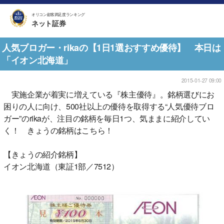
オリコン顧客満足度ランキング
ネット証券
人気ブロガー・rikaの【1日1選おすすめ優待】 本日は
「イオン北海道」
2015-01-27 09:00
実施企業が着実に増えている『株主優待』。銘柄選びにお
困りの人に向け、500社以上の優待を取得する“人気優待ブロ
ガー”のrikaが、注目の銘柄を毎日1つ、気ままに紹介してい
く！ きょうの銘柄はこちら！
【きょうの紹介銘柄】
イオン北海道（東証1部／7512）