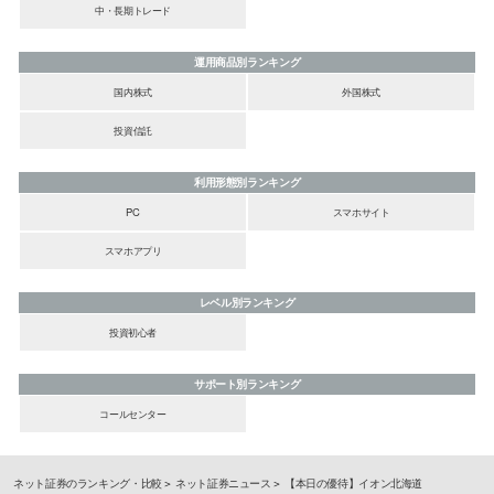
中・長期トレード
運用商品別ランキング
国内株式
外国株式
投資信託
利用形態別ランキング
PC
スマホサイト
スマホアプリ
レベル別ランキング
投資初心者
サポート別ランキング
コールセンター
ネット証券のランキング・比較
ネット証券ニュース
【本日の優待】イオン北海道