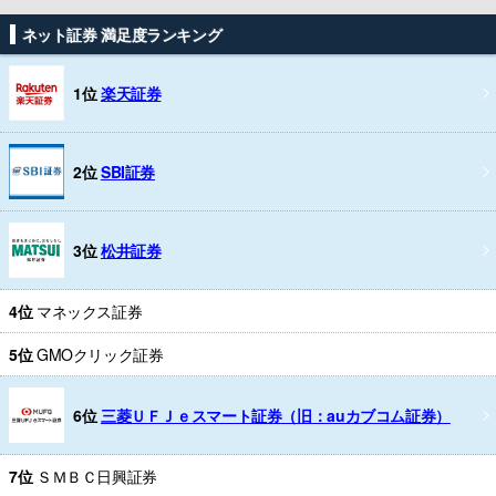
ネット証券 満足度ランキング
1位
楽天証券
2位
SBI証券
3位
松井証券
4位
マネックス証券
5位
GMOクリック証券
6位
三菱ＵＦＪｅスマート証券（旧：auカブコム証券）
7位
ＳＭＢＣ日興証券