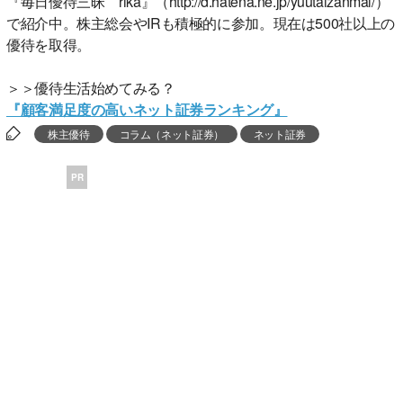
『毎日優待三昧 rika』（http://d.hatena.ne.jp/yuutaizanmai/）
で紹介中。株主総会やIRも積極的に参加。現在は500社以上の
優待を取得。
＞＞優待生活始めてみる？
『顧客満足度の高いネット証券ランキング』
株主優待
コラム（ネット証券）
ネット証券
PR