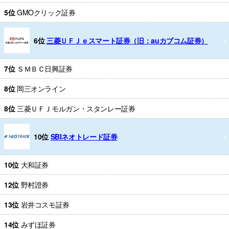
5位
GMOクリック証券
6位
三菱ＵＦＪｅスマート証券（旧：auカブコム証券）
7位
ＳＭＢＣ日興証券
8位
岡三オンライン
8位
三菱ＵＦＪモルガン・スタンレー証券
10位
SBIネオトレード証券
10位
大和証券
12位
野村證券
13位
岩井コスモ証券
14位
みずほ証券