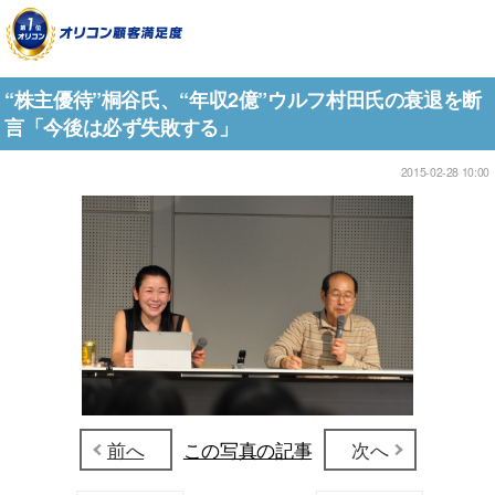
“株主優待”桐谷氏、“年収2億”ウルフ村田氏の衰退を断
言「今後は必ず失敗する」
2015-02-28 10:00
前へ
この写真の記事
次へ