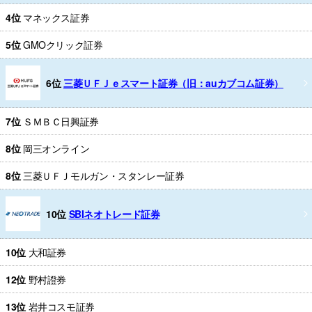
4位
マネックス証券
5位
GMOクリック証券
6位
三菱ＵＦＪｅスマート証券（旧：auカブコム証券）
7位
ＳＭＢＣ日興証券
8位
岡三オンライン
8位
三菱ＵＦＪモルガン・スタンレー証券
10位
SBIネオトレード証券
10位
大和証券
12位
野村證券
13位
岩井コスモ証券