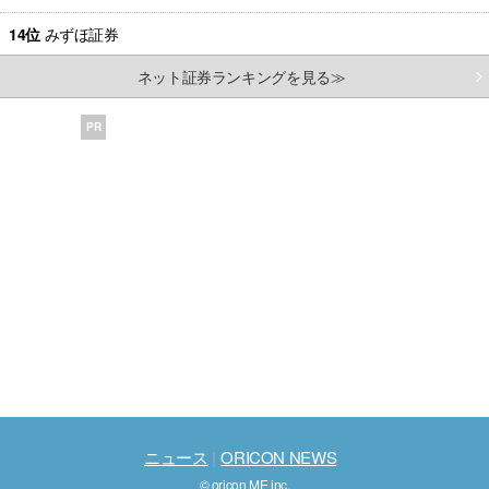
14位
みずほ証券
ネット証券ランキングを見る≫
PR
ニュース
ORICON NEWS
© oricon ME inc.