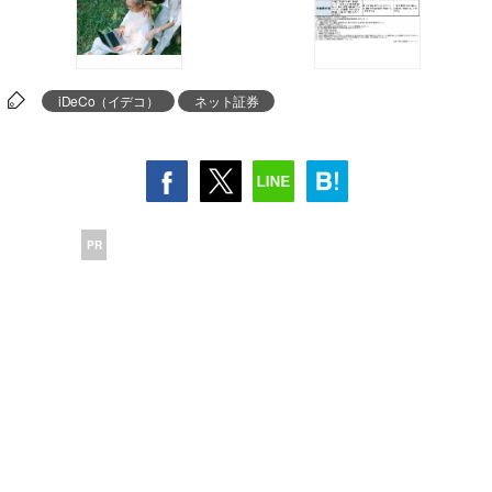
iDeCo（イデコ）
ネット証券
PR