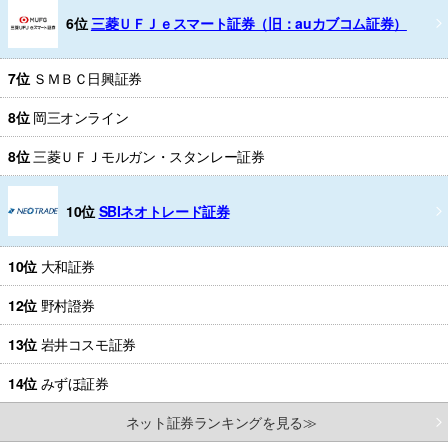
6位
三菱ＵＦＪｅスマート証券（旧：auカブコム証券）
7位
ＳＭＢＣ日興証券
8位
岡三オンライン
8位
三菱ＵＦＪモルガン・スタンレー証券
10位
SBIネオトレード証券
10位
大和証券
12位
野村證券
13位
岩井コスモ証券
14位
みずほ証券
ネット証券ランキングを見る≫