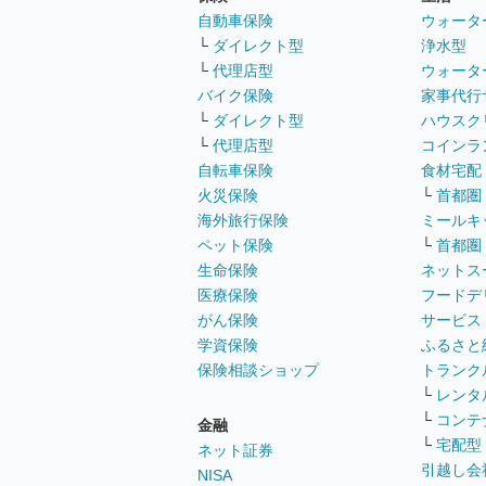
自動車保険
ウォータ
└
ダイレクト型
浄水型
└
代理店型
ウォータ
バイク保険
家事代行
└
ダイレクト型
ハウスク
└
代理店型
コインラ
自転車保険
食材宅配
火災保険
└
首都圏
海外旅行保険
ミールキ
ペット保険
└
首都圏
生命保険
ネットス
医療保険
フードデ
がん保険
サービス
学資保険
ふるさと
保険相談ショップ
トランク
└
レンタ
└
コンテ
金融
└
宅配型
ネット証券
引越し会
NISA