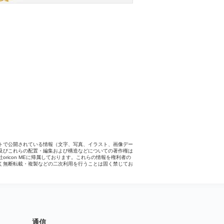
トで公開されている情報（文字、写真、イラスト、画像デー
及びこれらの配置・編集および構造などについての著作権は
社oricon MEに帰属しております。これらの情報を権利者の
く無断転載・複製などの二次利用を行うことは固く禁じてお
。
通信