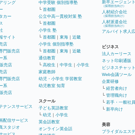
新卒エージェン
アリング
中学受験 個別指導塾
（採用担当向け）
ー
└
首都圏
人材紹介会社
タカー
公立中高一貫校対策 塾
（採用担当向け）
人材派遣会社
ス
└
首都圏
（採用担当向け）
社
小学生 塾
アルバイト求人
報サイト
└
首都圏
｜
東海
｜
近畿
売店
小学生 個別指導塾
ビジネス
専門販売店
└
首都圏
｜
東海
｜
近畿
法人カーリース
ー系
通信教育
ネット印刷通販
販売店
└
高校生
｜
中学生
｜
小学生
ビジネスチャッ
売店
家庭教師
Web会議ツール
専門販売店
幼児・小学生 学習教室
企業研修
ー系
幼児教室 知育
└
経営者向け
販売店
└
管理職向け
スクール
└
若手・一般社
テナンスサービス
子ども英語教室
└
新卒向け
└
幼児
｜
小学生
画配信サービス
英会話教室
美容
真スタジオ
オンライン英会話
ブライダルエス
サービス