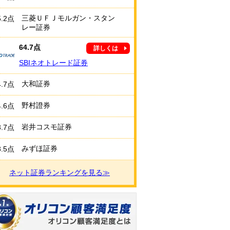
三菱ＵＦＪモルガン・スタン
5.2点
レー証券
64.7点
詳しくは
SBIネオトレード証券
大和証券
4.7点
野村證券
4.6点
岩井コスモ証券
3.7点
みずほ証券
3.5点
ネット証券ランキングを見る≫