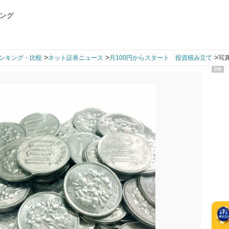
ング
>
>
>
ンキング・比較
ネット証券ニュース
月100円からスタート 投資積み立て
写真
PR