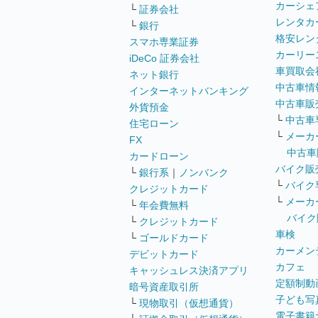
カーシェ
└
証券会社
レンタカ
└
銀行
格安レン
スマホ専業証券
カーリー
iDeCo 証券会社
車買取会
ネット銀行
中古車情
インターネットバンキング
中古車販
外貨預金
└
中古車
住宅ローン
└
メーカ
FX
中古車
カードローン
バイク販
└
銀行系
｜
ノンバンク
└
バイク
クレジットカード
└
メーカ
└
年会費無料
バイク
└
クレジットカード
車検
└
ゴールドカード
カーメン
デビットカード
カフェ
キャッシュレス決済アプリ
定額制動
暗号資産取引所
子ども写
└
現物取引（仮想通貨）
電子書籍