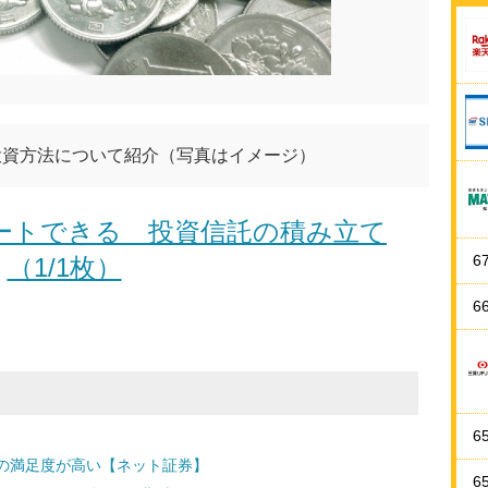
る投資方法について紹介（写真はイメージ）
タートできる 投資信託の積み立て
6
（1/1枚）
6
6
の満足度が高い【ネット証券】
6