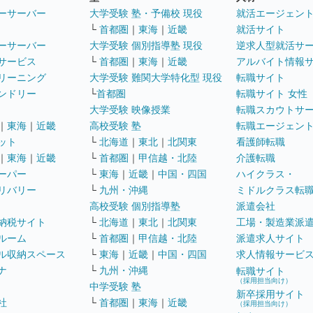
ーサーバー
大学受験 塾・予備校 現役
就活エージェン
└
首都圏
｜
東海
｜
近畿
就活サイト
ーサーバー
大学受験 個別指導塾 現役
逆求人型就活サ
サービス
└
首都圏
｜
東海
｜
近畿
アルバイト情報
リーニング
大学受験 難関大学特化型 現役
転職サイト
ンドリー
└
首都圏
転職サイト 女性
大学受験 映像授業
転職スカウトサ
｜
東海
｜
近畿
高校受験 塾
転職エージェン
ット
└
北海道
｜
東北
｜
北関東
看護師転職
｜
東海
｜
近畿
└
首都圏
｜
甲信越・北陸
介護転職
ーパー
└
東海
｜
近畿
｜
中国・四国
ハイクラス・
リバリー
└
九州・沖縄
ミドルクラス転
高校受験 個別指導塾
派遣会社
納税サイト
└
北海道
｜
東北
｜
北関東
工場・製造業派
ルーム
└
首都圏
｜
甲信越・北陸
派遣求人サイト
ル収納スペース
└
東海
｜
近畿
｜
中国・四国
求人情報サービ
ナ
└
九州・沖縄
転職サイト
（採用担当向け）
中学受験 塾
新卒採用サイト
社
└
首都圏
｜
東海
｜
近畿
（採用担当向け）