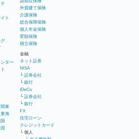
認知症保険
ステ
外貨建て保険
介護保険
サイト
総合保障保険
個人年金保険
変額保険
ング
積立保険
グ
金融
ネット証券
ウンター
NISA
イト
└
証券会社
リ
└
銀行
iDeCo
└
証券会社
└
銀行
｜
関東
FX
｜
東海
住宅ローン
四国
クレジットカード
全国
└ 個人
ス