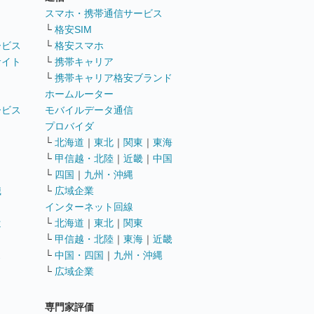
ト
スマホ・携帯通信サービス
└
格安SIM
ービス
└
格安スマホ
サイト
└
携帯キャリア
└
携帯キャリア格安ブランド
ホームルーター
ービス
モバイルデータ通信
ト
プロバイダ
└
北海道
｜
東北
｜
関東
｜
東海
└
甲信越・北陸
｜
近畿
｜
中国
└
四国
｜
九州・沖縄
職
└
広域企業
インターネット回線
遣
└
北海道
｜
東北
｜
関東
└
甲信越・北陸
｜
東海
｜
近畿
ス
└
中国・四国
｜
九州・沖縄
└
広域企業
専門家評価