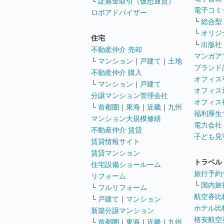
└
証拠金取引（仮想通貨）
電子コミ
ロボアドバイザー
└
総合型
└
オリジ
住宅
└
出版社
不動産仲介 売却
マンガア
└
マンション
｜
戸建て
｜
土地
ブランド
不動産仲介 購入
オフィス
└
マンション
｜
戸建て
オフィス
分譲マンション管理会社
オフィス
└
首都圏
｜
東海
｜
近畿
｜
九州
福利厚生
マンション大規模修繕
電力会社
不動産仲介 賃貸
子ども見
賃貸情報サイト
賃貸マンション
トラベル
住宅設備ショールーム
旅行予約
リフォーム
└
国内旅
└
フルリフォーム
航空券比
└
戸建て
｜
マンション
ホテル比
新築分譲マンション
格安航空券
└
首都圏
｜
東海
｜
近畿
｜
九州