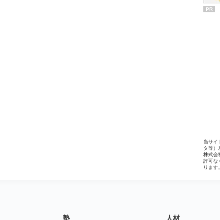
PR
当サイ
タ等）
株式会
許可な
ります
塾
人材