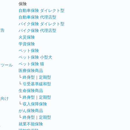
ト
保険
自動車保険 ダイレクト型
自動車保険 代理店型
バイク保険 ダイレクト型
広告
バイク保険 代理店型
火災保険
学資保険
ペット保険
ペット保険 小型犬
ペット保険 猫
トツール
医療保険商品
└
終身型
｜
定期型
└
引受基準緩和型
生命保険商品
└
終身型
｜
定期型
員向け
└
収入保障保険
がん保険商品
└
終身型
｜
定期型
就業不能保険
テ