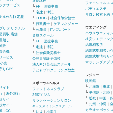
通信講座
フェイシャルエ
ックサービス
└
FP
｜
医療事務
ボディエステ
└
宅建
｜
簿記
サロン検索予約
ナル作品限定型
└
TOEIC
｜
社会保険労務士
└
行政書士
｜
ケアマネジャー
ウエディング
プリ オリジナル
└
公務員
｜
ITパスポート
ハウスウエディ
品買取 店舗
資格スクール
格安ウエディン
引越し
└
FP
｜
医療事務
結婚相談所
通販
└
宅建
｜
簿記
結婚式場相談カ
複合機
└
社会保険労務士
結婚式場情報サ
サービス
公務員試験予備校
マッチングアプ
 小売
法人向け英会話スクール
守りGPS
子どもプログラミング教室
レジャー
映画館
スポーツ&ヘルス
└
北海道
｜
東北
サイト
フィットネスクラブ
└
甲信越・北陸
行
｜
海外旅行
24時間ジム
└
近畿
｜
中国・
較サイト
リラクゼーションサロン
└
九州・沖縄
｜
較サイト
キッズスイミングスクール
カラオケボック
 LCC
└
幼児
｜
小学生