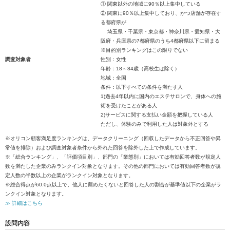
① 関東以外の地域に90％以上集中している
② 関東に90％以上集中しており、かつ店舗が存在す
る都府県が
埼玉県・千葉県・東京都・神奈川県・愛知県・大
阪府・兵庫県の7都府県のうち4都府県以下に留まる
※目的別ランキングはこの限りでない
調査対象者
性別：女性
年齢：18～84歳（高校生は除く）
地域：全国
条件：以下すべての条件を満たす人
1)過去4年以内に国内のエステサロンで、身体への施
術を受けたことがある人
2)サービスに関する支払い金額を把握している人
ただし、体験のみで利用した人は対象外とする
※オリコン顧客満足度ランキングは、データクリーニング（回収したデータから不正回答や異
常値を排除）および調査対象者条件から外れた回答を除外した上で作成しています。
※「総合ランキング」、「評価項目別」、部門の「業態別」においては有効回答者数が規定人
数を満たした企業のみランクイン対象となります。その他の部門においては有効回答者数が規
定人数の半数以上の企業がランクイン対象となります。
※総合得点が60.0点以上で、他人に薦めたくないと回答した人の割合が基準値以下の企業がラ
ンクイン対象となります。
≫ 詳細はこちら
設問内容