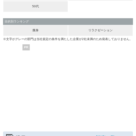
50代
目的別ランキング
痩身
リラクゼーション
※文字がグレーの部門は当社規定の条件を満たした企業が2社未満のため発表しておりません。
PR