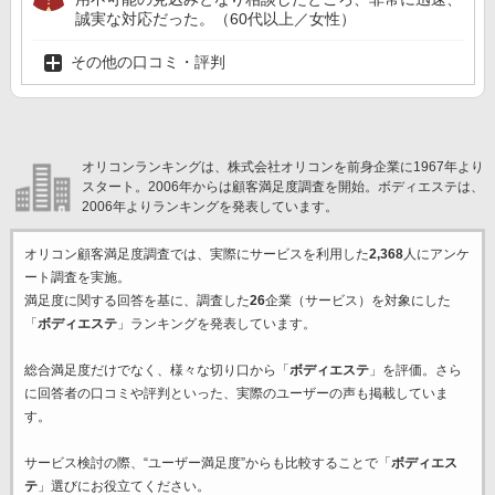
誠実な対応だった。（60代以上／女性）
その他の口コミ・評判
オリコンランキングは、株式会社オリコンを前身企業に1967年より
スタート。2006年からは顧客満足度調査を開始。ボディエステは、
2006年よりランキングを発表しています。
オリコン顧客満足度調査では、実際にサービスを利用した
2,368
人にアンケ
ート調査を実施。
満足度に関する回答を基に、調査した
26
企業（サービス）を対象にした
「
ボディエステ
」ランキングを発表しています。
総合満足度だけでなく、様々な切り口から「
ボディエステ
」を評価。さら
に回答者の口コミや評判といった、実際のユーザーの声も掲載していま
す。
サービス検討の際、“ユーザー満足度”からも比較することで「
ボディエス
テ
」選びにお役立てください。