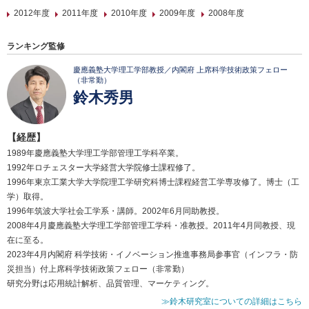
2012年度
2011年度
2010年度
2009年度
2008年度
ランキング監修
慶應義塾大学理工学部教授／内閣府 上席科学技術政策フェロー
（非常勤）
鈴木秀男
【経歴】
1989年慶應義塾大学理工学部管理工学科卒業。
1992年ロチェスター大学経営大学院修士課程修了。
1996年東京工業大学大学院理工学研究科博士課程経営工学専攻修了。博士（工
学）取得。
1996年筑波大学社会工学系・講師。2002年6月同助教授。
2008年4月慶應義塾大学理工学部管理工学科・准教授。2011年4月同教授、現
在に至る。
2023年4月内閣府 科学技術・イノベーション推進事務局参事官（インフラ・防
災担当）付上席科学技術政策フェロー（非常勤）
研究分野は応用統計解析、品質管理、マーケティング。
≫鈴木研究室についての詳細はこちら