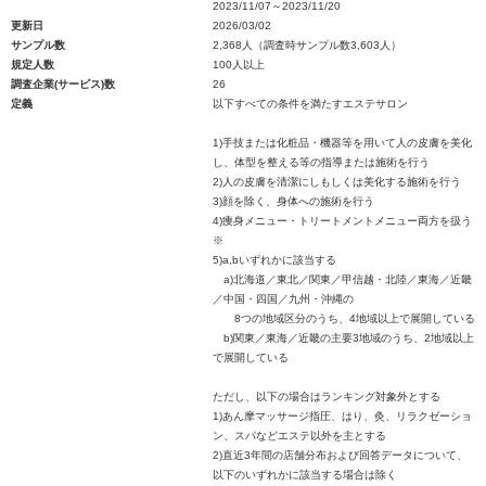
2023/11/07～2023/11/20
更新日
2026/03/02
サンプル数
2,368人（調査時サンプル数3,603人）
規定人数
100人以上
調査企業(サービス)数
26
定義
以下すべての条件を満たすエステサロン
1)手技または化粧品・機器等を用いて人の皮膚を美化
し、体型を整える等の指導または施術を行う
2)人の皮膚を清潔にしもしくは美化する施術を行う
3)顔を除く、身体への施術を行う
4)痩身メニュー・トリートメントメニュー両方を扱う
※
5)a,bいずれかに該当する
a)北海道／東北／関東／甲信越・北陸／東海／近畿
／中国・四国／九州・沖縄の
8つの地域区分のうち、4地域以上で展開している
b)関東／東海／近畿の主要3地域のうち、2地域以上
で展開している
ただし、以下の場合はランキング対象外とする
1)あん摩マッサージ指圧、はり、灸、リラクゼーショ
ン、スパなどエステ以外を主とする
2)直近3年間の店舗分布および回答データについて、
以下のいずれかに該当する場合は除く