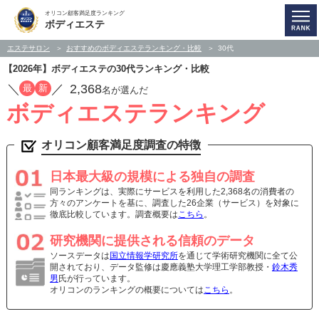
オリコン顧客満足度ランキング
ボディエステ
エステサロン
おすすめのボディエステランキング・比較
30代
【2026年】ボディエステの30代ランキング・比較
／
／
2,368
最
新
名が選んだ
ボディエステランキング
オリコン顧客満足度調査の特徴
日本最大級の規模による独自の調査
同ランキングは、実際にサービスを利用した2,368名の消費者の
方々のアンケートを基に、調査した26企業（サービス）を対象に
徹底比較しています。調査概要は
こちら
。
研究機関に提供される信頼のデータ
ソースデータは
国立情報学研究所
を通じて学術研究機関に全て公
開されており、データ監修は慶應義塾大学理工学部教授・
鈴木秀
男
氏が行っています。
オリコンのランキングの概要については
こちら
。