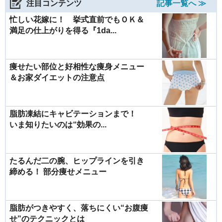
注目コンテンツ
記事一覧へ ≫
忙しい花嫁に！ 挙式直前でもＯＫ＆
満足の仕上がりを得る『1da...
痩せたい部位と好相性な痩身メニュー
＆お家ダイエットの注意点
脂肪凍結にキャビテーションまで！
いま知りたいのは“効果の...
たるんだ二の腕、ヒップラインを引き
締める！ 部分痩せメニュー
脂肪がつきやすく、落ちにくい“お腹痩
せ”のテクニックとは