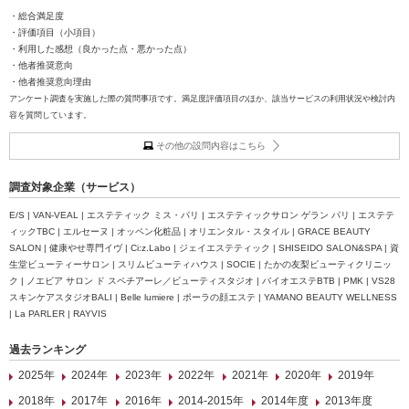
・総合満足度
・評価項目（小項目）
・利用した感想（良かった点・悪かった点）
・他者推奨意向
・他者推奨意向理由
アンケート調査を実施した際の質問事項です。満足度評価項目のほか、該当サービスの利用状況や検討内
容を質問しています。
その他の設問内容はこちら
調査対象企業（サービス）
E/S | VAN-VEAL | エステティック ミス・パリ | エステティックサロン ゲラン パリ | エステテ
ィックTBC | エルセーヌ | オッペン化粧品 | オリエンタル・スタイル | GRACE BEAUTY
SALON | 健康やせ専門イヴ | Ci:z.Labo | ジェイエステティック | SHISEIDO SALON&SPA | 資
生堂ビューティーサロン | スリムビューティハウス | SOCIE | たかの友梨ビューティクリニッ
ク | ノエビア サロン ド スペチアーレ／ビューティスタジオ | バイオエステBTB | PMK | VS28
スキンケアスタジオBALI | Belle lumiere | ポーラの顔エステ | YAMANO BEAUTY WELLNESS
| La PARLER | RAYVIS
過去ランキング
2025年
2024年
2023年
2022年
2021年
2020年
2019年
2018年
2017年
2016年
2014-2015年
2014年度
2013年度