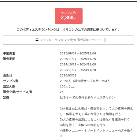
サンプル数
2,368
人
このボディエステランキングは、オリコンの以下の調査に基づいています。
ジャンル・ランキング定義 調査詳細について
事前調査
2025/08/07～2025/11/06
調査期間
2025/11/07～2025/11/25
2024/10/23～2024/11/08
2023/11/07～2023/11/20
更新日
2026/03/02
サンプル数
2,368人（調査時サンプル数3,603人）
規定人数
100人以上
調査企業(サービス)数
26
定義
以下すべての条件を満たすエステサロン
1)手技または化粧品・機器等を用いて人の皮膚を美化
し、体型を整える等の指導または施術を行う
2)人の皮膚を清潔にしもしくは美化する施術を行う
3)顔を除く、身体への施術を行う
4)痩身メニュー・トリートメントメニュー両方を扱う
※