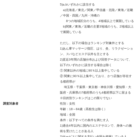
5)a,bいずれかに該当する
a)北海道／東北／関東／甲信越・北陸／東海／近畿
／中国・四国／九州・沖縄の
8つの地域区分のうち、4地域以上で展開している
b)関東／東海／近畿の主要3地域のうち、2地域以上
で展開している
ただし、以下の場合はランキング対象外とする
1)あん摩マッサージ指圧、はり、灸、リラクゼーショ
ン、スパなどエステ以外を主とする
2)直近3年間の店舗分布および回答データについて、
以下のいずれかに該当する場合は除く
① 関東以外の地域に90％以上集中している
② 関東に90％以上集中しており、かつ店舗が存在す
る都府県が
埼玉県・千葉県・東京都・神奈川県・愛知県・大
阪府・兵庫県の7都府県のうち4都府県以下に留まる
※目的別ランキングはこの限りでない
調査対象者
性別：女性
年齢：18～84歳（高校生は除く）
地域：全国
条件：以下すべての条件を満たす人
1)過去4年以内に国内のエステサロンで、身体への施
術を受けたことがある人
2)サービスに関する支払い金額を把握している人