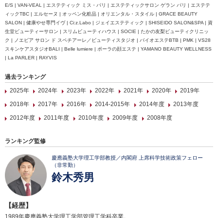
E/S | VAN-VEAL | エステティック ミス・パリ | エステティックサロン ゲラン パリ | エステテ
ィックTBC | エルセーヌ | オッペン化粧品 | オリエンタル・スタイル | GRACE BEAUTY
SALON | 健康やせ専門イヴ | Ci:z.Labo | ジェイエステティック | SHISEIDO SALON&SPA | 資
生堂ビューティーサロン | スリムビューティハウス | SOCIE | たかの友梨ビューティクリニッ
ク | ノエビア サロン ド スペチアーレ／ビューティスタジオ | バイオエステBTB | PMK | VS28
スキンケアスタジオBALI | Belle lumiere | ポーラの顔エステ | YAMANO BEAUTY WELLNESS
| La PARLER | RAYVIS
過去ランキング
2025年
2024年
2023年
2022年
2021年
2020年
2019年
2018年
2017年
2016年
2014-2015年
2014年度
2013年度
2012年度
2011年度
2010年度
2009年度
2008年度
ランキング監修
慶應義塾大学理工学部教授／内閣府 上席科学技術政策フェロー
（非常勤）
鈴木秀男
【経歴】
1989年慶應義塾大学理工学部管理工学科卒業。