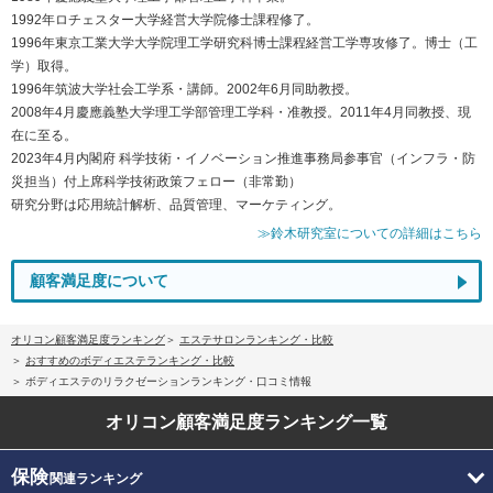
1992年ロチェスター大学経営大学院修士課程修了。
1996年東京工業大学大学院理工学研究科博士課程経営工学専攻修了。博士（工
学）取得。
1996年筑波大学社会工学系・講師。2002年6月同助教授。
2008年4月慶應義塾大学理工学部管理工学科・准教授。2011年4月同教授、現
在に至る。
2023年4月内閣府 科学技術・イノベーション推進事務局参事官（インフラ・防
災担当）付上席科学技術政策フェロー（非常勤）
研究分野は応用統計解析、品質管理、マーケティング。
≫鈴木研究室についての詳細はこちら
顧客満足度について
オリコン顧客満足度ランキング
エステサロンランキング・比較
おすすめのボディエステランキング・比較
ボディエステのリラクゼーションランキング・口コミ情報
オリコン顧客満足度
ランキング一覧
保険
関連ランキング