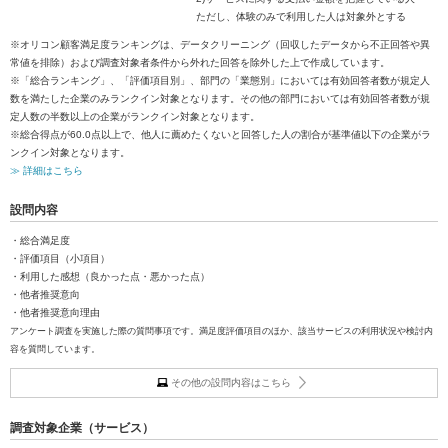
ただし、体験のみで利用した人は対象外とする
※オリコン顧客満足度ランキングは、データクリーニング（回収したデータから不正回答や異
常値を排除）および調査対象者条件から外れた回答を除外した上で作成しています。
※「総合ランキング」、「評価項目別」、部門の「業態別」においては有効回答者数が規定人
数を満たした企業のみランクイン対象となります。その他の部門においては有効回答者数が規
定人数の半数以上の企業がランクイン対象となります。
※総合得点が60.0点以上で、他人に薦めたくないと回答した人の割合が基準値以下の企業がラ
ンクイン対象となります。
≫ 詳細はこちら
設問内容
・総合満足度
・評価項目（小項目）
・利用した感想（良かった点・悪かった点）
・他者推奨意向
・他者推奨意向理由
アンケート調査を実施した際の質問事項です。満足度評価項目のほか、該当サービスの利用状況や検討内
容を質問しています。
その他の設問内容はこちら
調査対象企業（サービス）