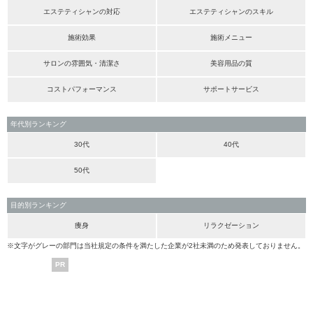
エステティシャンの対応
エステティシャンのスキル
施術効果
施術メニュー
サロンの雰囲気・清潔さ
美容用品の質
コストパフォーマンス
サポートサービス
年代別ランキング
30代
40代
50代
目的別ランキング
痩身
リラクゼーション
※文字がグレーの部門は当社規定の条件を満たした企業が2社未満のため発表しておりません。
PR