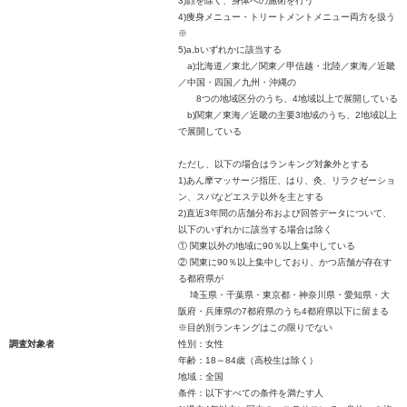
3)顔を除く、身体への施術を行う
4)痩身メニュー・トリートメントメニュー両方を扱う
※
5)a,bいずれかに該当する
a)北海道／東北／関東／甲信越・北陸／東海／近畿
／中国・四国／九州・沖縄の
8つの地域区分のうち、4地域以上で展開している
b)関東／東海／近畿の主要3地域のうち、2地域以上
で展開している
ただし、以下の場合はランキング対象外とする
1)あん摩マッサージ指圧、はり、灸、リラクゼーショ
ン、スパなどエステ以外を主とする
2)直近3年間の店舗分布および回答データについて、
以下のいずれかに該当する場合は除く
① 関東以外の地域に90％以上集中している
② 関東に90％以上集中しており、かつ店舗が存在す
る都府県が
埼玉県・千葉県・東京都・神奈川県・愛知県・大
阪府・兵庫県の7都府県のうち4都府県以下に留まる
※目的別ランキングはこの限りでない
調査対象者
性別：女性
年齢：18～84歳（高校生は除く）
地域：全国
条件：以下すべての条件を満たす人