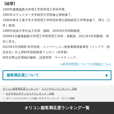
【経歴】
1989年慶應義塾大学理工学部管理工学科卒業。
1992年ロチェスター大学経営大学院修士課程修了。
1996年東京工業大学大学院理工学研究科博士課程経営工学専攻修了。博士（工
学）取得。
1996年筑波大学社会工学系・講師。2002年6月同助教授。
2008年4月慶應義塾大学理工学部管理工学科・准教授。2011年4月同教授、現
在に至る。
2023年4月内閣府 科学技術・イノベーション推進事務局参事官（インフラ・防
災担当）付上席科学技術政策フェロー（非常勤）
研究分野は応用統計解析、品質管理、マーケティング。
≫鈴木研究室についての詳細はこちら
顧客満足度について
オリコン顧客満足度ランキング
エステサロンランキング・比較
おすすめのボディエステランキング・比較
ボディエステのサイトの使いやすさランキング・口コミ情報
オリコン顧客満足度
ランキング一覧