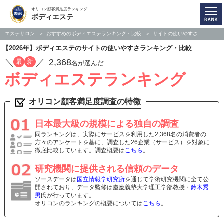
オリコン顧客満足度ランキング
ボディエステ
エステサロン
おすすめのボディエステランキング・比較
サイトの使いやすさ
【2026年】ボディエステのサイトの使いやすさランキング・比較
／
／
2,368
最
新
名が選んだ
ボディエステランキング
オリコン顧客満足度調査の特徴
日本最大級の規模による独自の調査
同ランキングは、実際にサービスを利用した2,368名の消費者の
方々のアンケートを基に、調査した26企業（サービス）を対象に
徹底比較しています。調査概要は
こちら
。
研究機関に提供される信頼のデータ
ソースデータは
国立情報学研究所
を通じて学術研究機関に全て公
開されており、データ監修は慶應義塾大学理工学部教授・
鈴木秀
男
氏が行っています。
オリコンのランキングの概要については
こちら
。