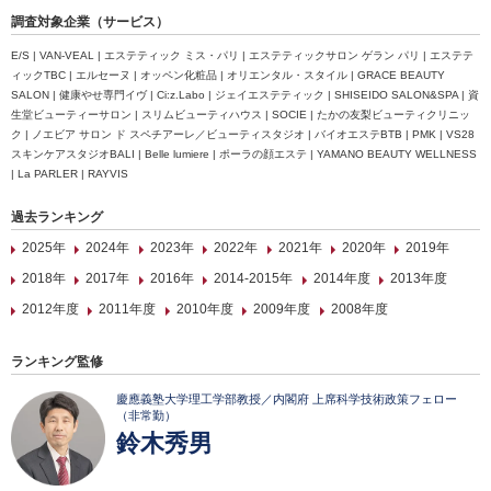
調査対象企業（サービス）
E/S | VAN-VEAL | エステティック ミス・パリ | エステティックサロン ゲラン パリ | エステテ
ィックTBC | エルセーヌ | オッペン化粧品 | オリエンタル・スタイル | GRACE BEAUTY
SALON | 健康やせ専門イヴ | Ci:z.Labo | ジェイエステティック | SHISEIDO SALON&SPA | 資
生堂ビューティーサロン | スリムビューティハウス | SOCIE | たかの友梨ビューティクリニッ
ク | ノエビア サロン ド スペチアーレ／ビューティスタジオ | バイオエステBTB | PMK | VS28
スキンケアスタジオBALI | Belle lumiere | ポーラの顔エステ | YAMANO BEAUTY WELLNESS
| La PARLER | RAYVIS
過去ランキング
2025年
2024年
2023年
2022年
2021年
2020年
2019年
2018年
2017年
2016年
2014-2015年
2014年度
2013年度
2012年度
2011年度
2010年度
2009年度
2008年度
ランキング監修
慶應義塾大学理工学部教授／内閣府 上席科学技術政策フェロー
（非常勤）
鈴木秀男