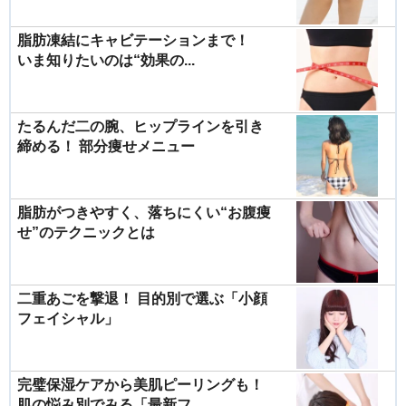
脂肪凍結にキャビテーションまで！
いま知りたいのは“効果の...
たるんだ二の腕、ヒップラインを引き
締める！ 部分痩せメニュー
脂肪がつきやすく、落ちにくい“お腹痩
せ”のテクニックとは
二重あごを撃退！ 目的別で選ぶ「小顔
フェイシャル」
完璧保湿ケアから美肌ピーリングも！
肌の悩み別でみる「最新フ...