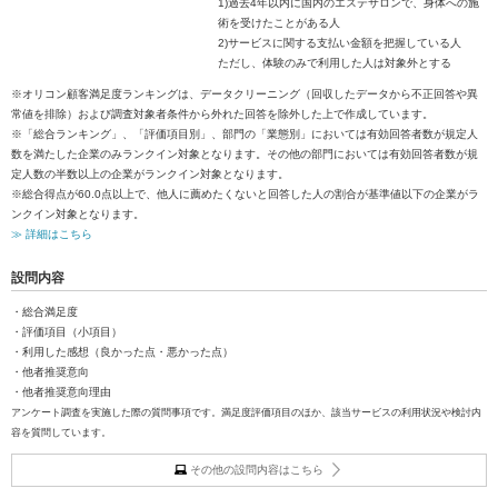
1)過去4年以内に国内のエステサロンで、身体への施
術を受けたことがある人
2)サービスに関する支払い金額を把握している人
ただし、体験のみで利用した人は対象外とする
※オリコン顧客満足度ランキングは、データクリーニング（回収したデータから不正回答や異
常値を排除）および調査対象者条件から外れた回答を除外した上で作成しています。
※「総合ランキング」、「評価項目別」、部門の「業態別」においては有効回答者数が規定人
数を満たした企業のみランクイン対象となります。その他の部門においては有効回答者数が規
定人数の半数以上の企業がランクイン対象となります。
※総合得点が60.0点以上で、他人に薦めたくないと回答した人の割合が基準値以下の企業がラ
ンクイン対象となります。
≫ 詳細はこちら
設問内容
・総合満足度
・評価項目（小項目）
・利用した感想（良かった点・悪かった点）
・他者推奨意向
・他者推奨意向理由
アンケート調査を実施した際の質問事項です。満足度評価項目のほか、該当サービスの利用状況や検討内
容を質問しています。
その他の設問内容はこちら