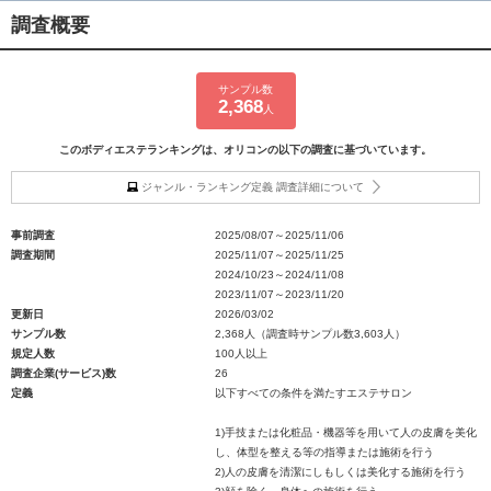
調査概要
サンプル数
2,368
人
このボディエステランキングは、オリコンの以下の調査に基づいています。
ジャンル・ランキング定義 調査詳細について
事前調査
2025/08/07～2025/11/06
調査期間
2025/11/07～2025/11/25
2024/10/23～2024/11/08
2023/11/07～2023/11/20
更新日
2026/03/02
サンプル数
2,368人（調査時サンプル数3,603人）
規定人数
100人以上
調査企業(サービス)数
26
定義
以下すべての条件を満たすエステサロン
1)手技または化粧品・機器等を用いて人の皮膚を美化
し、体型を整える等の指導または施術を行う
2)人の皮膚を清潔にしもしくは美化する施術を行う