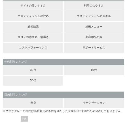
サイトの使いやすさ
利用のしやすさ
エステティシャンの対応
エステティシャンのスキル
施術効果
施術メニュー
サロンの雰囲気・清潔さ
美容用品の質
コストパフォーマンス
サポートサービス
年代別ランキング
30代
40代
50代
目的別ランキング
痩身
リラクゼーション
※文字がグレーの部門は当社規定の条件を満たした企業が2社未満のため発表しておりません。
PR