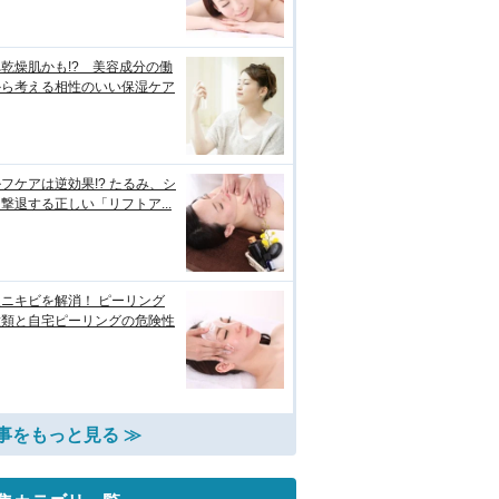
乾燥肌かも!? 美容成分の働
から考える相性のいい保湿ケア
フケアは逆効果!? たるみ、シ
撃退する正しい「リフトア...
ニキビを解消！ ピーリング
種類と自宅ピーリングの危険性
事をもっと見る ≫