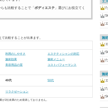
エ
からも比較することで「
ボディエステ
」選びにお役立てく
S
施
えて比較することが出来ます。
S
利用のしやすさ
エステティシャンの対応
施術効果
施術メニュー
美容用品の質
コストパフォーマンス
施
40代
50代
リラクゼーション
S
業が2社未満のため発表しておりません。