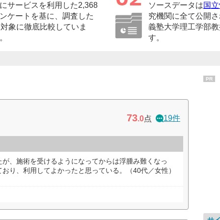
サービスを利用した2,368
ソースデータは
国立
ンケートを基に、調査した
究機関に全て公開さ
を対象に徹底比較していま
義塾大学理工学部教
。
す。
PR
73
19件
.0
点
たが、施術を受けるようになってからは浮腫み難くなっ
ており、利用してよかったと思っている。（40代／女性）