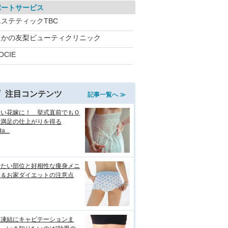
ポートサービス
エステティックTBC
たかの友梨ビューティクリニック
OCIE
注目コンテンツ
記事一覧へ ≫
しい花嫁に！ 挙式直前でもＯ
＆満足の仕上がりを得る
a...
せたい部位と好相性な痩身メニ
ー＆お家ダイエットの注意点
肪凍結にキャビテーションま