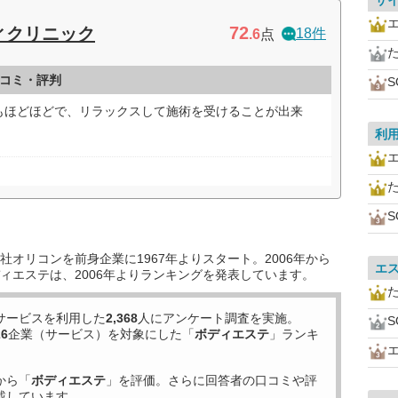
サ
72
ィクリニック
18件
.6
点
コミ・評判
S
もほどほどで、リラックスして施術を受けることが出来
利
S
オリコンを前身企業に1967年よりスタート。2006年から
エ
ィエステは、2006年よりランキングを発表しています。
サービスを利用した
2,368
人にアンケート調査を実施。
S
26
企業（サービス）を対象にした「
ボディエステ
」ランキ
から「
ボディエステ
」を評価。さらに回答者の口コミや評
載しています。