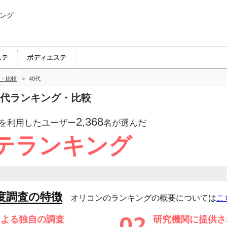
ング
ステ
ボディエステ
・比較
40代
40代ランキング・比較
2,368
を利用したユーザー
名が選んだ
テランキング
度調査の特徴
オリコンのランキングの概要については
こ
による独自の調査
研究機関に提供さ