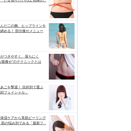
 いま知りたいのは“効果の...
るんだ二の腕、ヒップラインを
締める！ 部分痩せメニュー
肪がつきやすく、落ちにく
お腹痩せ”のテクニックとは
あごを撃退！ 目的別で選ぶ
小顔フェイシャル」
璧保湿ケアから美肌ピーリング
 肌の悩み別でみる「最新フ...