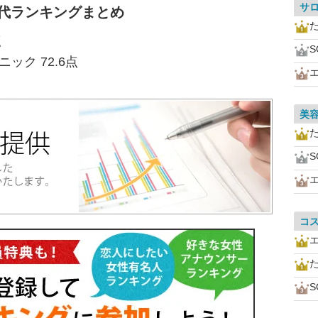
サ
0代ランキングまとめ
点
S
ック 72.6点
美
S
コ
S