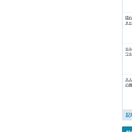
隠れ
き
セル
ワを
大人
の
記