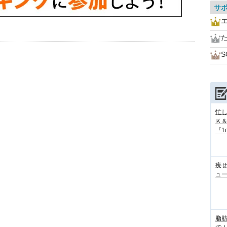
サ
S
忙
Ｋ
『1d
痩
ュ
脂