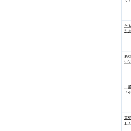
で！
た
引き
脂
い“
二重
「
完
も！