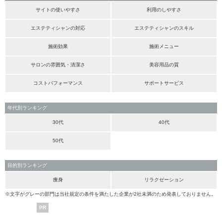
サイトの使いやすさ
利用のしやすさ
エステティシャンの対応
エステティシャンのスキル
施術効果
施術メニュー
サロンの雰囲気・清潔さ
美容用品の質
コストパフォーマンス
サポートサービス
年代別ランキング
30代
40代
50代
目的別ランキング
痩身
リラクゼーション
※文字がグレーの部門は当社規定の条件を満たした企業が2社未満のため発表しておりません。
PR