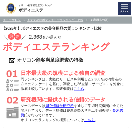
オリコン顧客満足度ランキング
ボディエステ
エステサロン
おすすめのボディエステランキング・比較
美容用品の質
【2026年】ボディエステの美容用品の質ランキング・比較
／
／
2,368
最
新
名が選んだ
ボディエステランキング
オリコン顧客満足度調査の特徴
日本最大級の規模による独自の調査
同ランキングは、実際にサービスを利用した2,368名の消費者の
方々のアンケートを基に、調査した26企業（サービス）を対象に
徹底比較しています。調査概要は
こちら
。
研究機関に提供される信頼のデータ
ソースデータは
国立情報学研究所
を通じて学術研究機関に全て公
開されており、データ監修は慶應義塾大学理工学部教授・
鈴木秀
男
氏が行っています。
オリコンのランキングの概要については
こちら
。