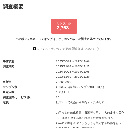
調査概要
サンプル数
2,368
人
このボディエステランキングは、オリコンの以下の調査に基づいています。
ジャンル・ランキング定義 調査詳細について
事前調査
2025/08/07～2025/11/06
調査期間
2025/11/07～2025/11/25
2024/10/23～2024/11/08
2023/11/07～2023/11/20
更新日
2026/03/02
サンプル数
2,368人（調査時サンプル数3,603人）
規定人数
100人以上
調査企業(サービス)数
26
定義
以下すべての条件を満たすエステサロン
1)手技または化粧品・機器等を用いて人の皮膚を美化
し、体型を整える等の指導または施術を行う
2)人の皮膚を清潔にしもしくは美化する施術を行う