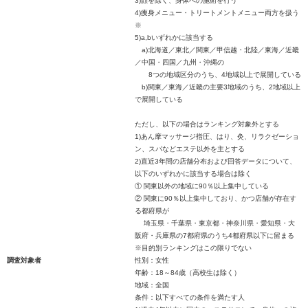
3)顔を除く、身体への施術を行う
4)痩身メニュー・トリートメントメニュー両方を扱う
※
5)a,bいずれかに該当する
a)北海道／東北／関東／甲信越・北陸／東海／近畿
／中国・四国／九州・沖縄の
8つの地域区分のうち、4地域以上で展開している
b)関東／東海／近畿の主要3地域のうち、2地域以上
で展開している
ただし、以下の場合はランキング対象外とする
1)あん摩マッサージ指圧、はり、灸、リラクゼーショ
ン、スパなどエステ以外を主とする
2)直近3年間の店舗分布および回答データについて、
以下のいずれかに該当する場合は除く
① 関東以外の地域に90％以上集中している
② 関東に90％以上集中しており、かつ店舗が存在す
る都府県が
埼玉県・千葉県・東京都・神奈川県・愛知県・大
阪府・兵庫県の7都府県のうち4都府県以下に留まる
※目的別ランキングはこの限りでない
調査対象者
性別：女性
年齢：18～84歳（高校生は除く）
地域：全国
条件：以下すべての条件を満たす人