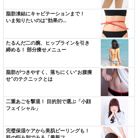
脂肪凍結にキャビテーションまで！
いま知りたいのは“効果の...
たるんだ二の腕、ヒップラインを引き
締める！ 部分痩せメニュー
脂肪がつきやすく、落ちにくい“お腹痩
せ”のテクニックとは
二重あごを撃退！ 目的別で選ぶ「小顔
フェイシャル」
完璧保湿ケアから美肌ピーリングも！
肌の悩み別でみる「最新フ...