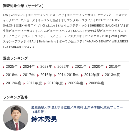
調査対象企業（サービス）
E/S | VAN-VEAL | エステティック ミス・パリ | エステティックサロン ゲラン パリ | エステテ
ィックTBC | エルセーヌ | オッペン化粧品 | オリエンタル・スタイル | GRACE BEAUTY
SALON | 健康やせ専門イヴ | Ci:z.Labo | ジェイエステティック | SHISEIDO SALON&SPA | 資
生堂ビューティーサロン | スリムビューティハウス | SOCIE | たかの友梨ビューティクリニッ
ク | ノエビア サロン ド スペチアーレ／ビューティスタジオ | バイオエステBTB | PMK | VS28
スキンケアスタジオBALI | Belle lumiere | ポーラの顔エステ | YAMANO BEAUTY WELLNESS
| La PARLER | RAYVIS
過去ランキング
2025年
2024年
2023年
2022年
2021年
2020年
2019年
2018年
2017年
2016年
2014-2015年
2014年度
2013年度
2012年度
2011年度
2010年度
2009年度
2008年度
ランキング監修
慶應義塾大学理工学部教授／内閣府 上席科学技術政策フェロー
（非常勤）
鈴木秀男