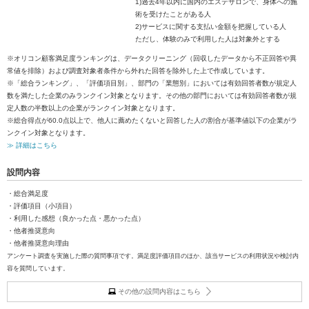
1)過去4年以内に国内のエステサロンで、身体への施
術を受けたことがある人
2)サービスに関する支払い金額を把握している人
ただし、体験のみで利用した人は対象外とする
※オリコン顧客満足度ランキングは、データクリーニング（回収したデータから不正回答や異
常値を排除）および調査対象者条件から外れた回答を除外した上で作成しています。
※「総合ランキング」、「評価項目別」、部門の「業態別」においては有効回答者数が規定人
数を満たした企業のみランクイン対象となります。その他の部門においては有効回答者数が規
定人数の半数以上の企業がランクイン対象となります。
※総合得点が60.0点以上で、他人に薦めたくないと回答した人の割合が基準値以下の企業がラ
ンクイン対象となります。
≫ 詳細はこちら
設問内容
・総合満足度
・評価項目（小項目）
・利用した感想（良かった点・悪かった点）
・他者推奨意向
・他者推奨意向理由
アンケート調査を実施した際の質問事項です。満足度評価項目のほか、該当サービスの利用状況や検討内
容を質問しています。
その他の設問内容はこちら