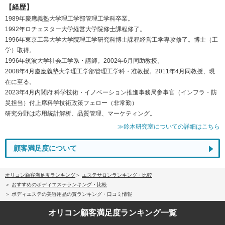
【経歴】
1989年慶應義塾大学理工学部管理工学科卒業。
1992年ロチェスター大学経営大学院修士課程修了。
1996年東京工業大学大学院理工学研究科博士課程経営工学専攻修了。博士（工
学）取得。
1996年筑波大学社会工学系・講師。2002年6月同助教授。
2008年4月慶應義塾大学理工学部管理工学科・准教授。2011年4月同教授、現
在に至る。
2023年4月内閣府 科学技術・イノベーション推進事務局参事官（インフラ・防
災担当）付上席科学技術政策フェロー（非常勤）
研究分野は応用統計解析、品質管理、マーケティング。
≫鈴木研究室についての詳細はこちら
顧客満足度について
オリコン顧客満足度ランキング
エステサロンランキング・比較
おすすめのボディエステランキング・比較
ボディエステの美容用品の質ランキング・口コミ情報
オリコン顧客満足度
ランキング一覧