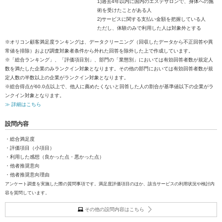
1)過去4年以内に国内のエステサロンで、身体への施
術を受けたことがある人
2)サービスに関する支払い金額を把握している人
ただし、体験のみで利用した人は対象外とする
※オリコン顧客満足度ランキングは、データクリーニング（回収したデータから不正回答や異
常値を排除）および調査対象者条件から外れた回答を除外した上で作成しています。
※「総合ランキング」、「評価項目別」、部門の「業態別」においては有効回答者数が規定人
数を満たした企業のみランクイン対象となります。その他の部門においては有効回答者数が規
定人数の半数以上の企業がランクイン対象となります。
※総合得点が60.0点以上で、他人に薦めたくないと回答した人の割合が基準値以下の企業がラ
ンクイン対象となります。
≫ 詳細はこちら
設問内容
・総合満足度
・評価項目（小項目）
・利用した感想（良かった点・悪かった点）
・他者推奨意向
・他者推奨意向理由
アンケート調査を実施した際の質問事項です。満足度評価項目のほか、該当サービスの利用状況や検討内
容を質問しています。
その他の設問内容はこちら