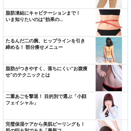
脂肪凍結にキャビテーションまで！
いま知りたいのは“効果の...
たるんだ二の腕、ヒップラインを引き
締める！ 部分痩せメニュー
脂肪がつきやすく、落ちにくい“お腹痩
せ”のテクニックとは
二重あごを撃退！ 目的別で選ぶ「小顔
フェイシャル」
完璧保湿ケアから美肌ピーリングも！
肌の悩み別でみる「最新フ...