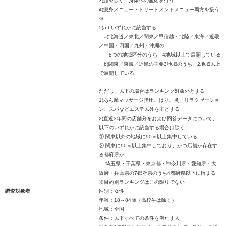
3)顔を除く、身体への施術を行う
4)痩身メニュー・トリートメントメニュー両方を扱う
※
5)a,bいずれかに該当する
a)北海道／東北／関東／甲信越・北陸／東海／近畿
／中国・四国／九州・沖縄の
8つの地域区分のうち、4地域以上で展開している
b)関東／東海／近畿の主要3地域のうち、2地域以上
で展開している
ただし、以下の場合はランキング対象外とする
1)あん摩マッサージ指圧、はり、灸、リラクゼーショ
ン、スパなどエステ以外を主とする
2)直近3年間の店舗分布および回答データについて、
以下のいずれかに該当する場合は除く
① 関東以外の地域に90％以上集中している
② 関東に90％以上集中しており、かつ店舗が存在す
る都府県が
埼玉県・千葉県・東京都・神奈川県・愛知県・大
阪府・兵庫県の7都府県のうち4都府県以下に留まる
※目的別ランキングはこの限りでない
調査対象者
性別：女性
年齢：18～84歳（高校生は除く）
地域：全国
条件：以下すべての条件を満たす人