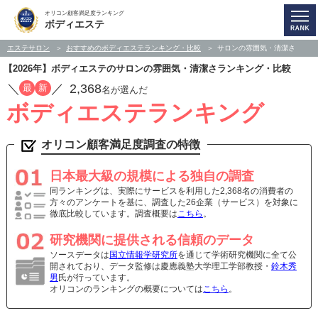
オリコン顧客満足度ランキング
ボディエステ
エステサロン
おすすめのボディエステランキング・比較
サロンの雰囲気・清潔さ
【2026年】ボディエステのサロンの雰囲気・清潔さランキング・比較
／
／
2,368
最
新
名が選んだ
ボディエステランキング
オリコン顧客満足度調査の特徴
日本最大級の規模による独自の調査
同ランキングは、実際にサービスを利用した2,368名の消費者の
方々のアンケートを基に、調査した26企業（サービス）を対象に
徹底比較しています。調査概要は
こちら
。
研究機関に提供される信頼のデータ
ソースデータは
国立情報学研究所
を通じて学術研究機関に全て公
開されており、データ監修は慶應義塾大学理工学部教授・
鈴木秀
男
氏が行っています。
オリコンのランキングの概要については
こちら
。