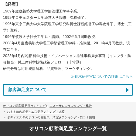
【経歴】
1989年慶應義塾大学理工学部管理工学科卒業。
1992年ロチェスター大学経営大学院修士課程修了。
1996年東京工業大学大学院理工学研究科博士課程経営工学専攻修了。博士（工
学）取得。
1996年筑波大学社会工学系・講師。2002年6月同助教授。
2008年4月慶應義塾大学理工学部管理工学科・准教授。2011年4月同教授、現
在に至る。
2023年4月内閣府 科学技術・イノベーション推進事務局参事官（インフラ・防
災担当）付上席科学技術政策フェロー（非常勤）
研究分野は応用統計解析、品質管理、マーケティング。
≫鈴木研究室についての詳細はこちら
顧客満足度について
オリコン顧客満足度ランキング
エステサロンランキング・比較
おすすめのボディエステランキング・比較
ボディエステのサロンの雰囲気・清潔さランキング・口コミ情報
オリコン顧客満足度
ランキング一覧