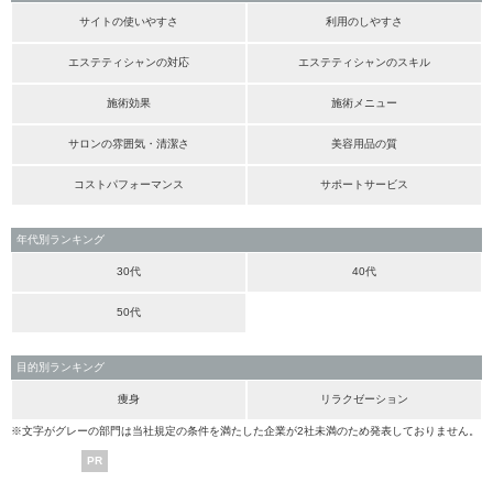
サイトの使いやすさ
利用のしやすさ
エステティシャンの対応
エステティシャンのスキル
施術効果
施術メニュー
サロンの雰囲気・清潔さ
美容用品の質
コストパフォーマンス
サポートサービス
年代別ランキング
30代
40代
50代
目的別ランキング
痩身
リラクゼーション
※文字がグレーの部門は当社規定の条件を満たした企業が2社未満のため発表しておりません。
PR