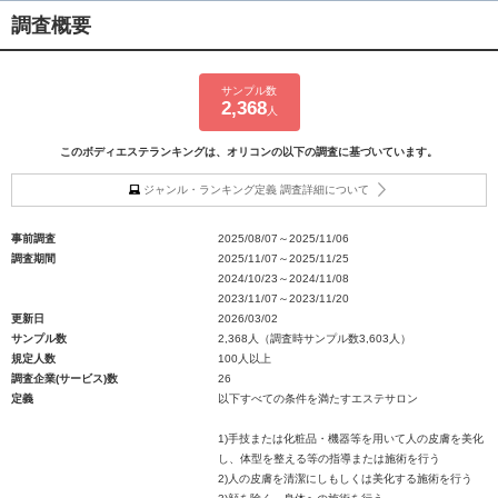
調査概要
サンプル数
2,368
人
このボディエステランキングは、オリコンの以下の調査に基づいています。
ジャンル・ランキング定義 調査詳細について
事前調査
2025/08/07～2025/11/06
調査期間
2025/11/07～2025/11/25
2024/10/23～2024/11/08
2023/11/07～2023/11/20
更新日
2026/03/02
サンプル数
2,368人（調査時サンプル数3,603人）
規定人数
100人以上
調査企業(サービス)数
26
定義
以下すべての条件を満たすエステサロン
1)手技または化粧品・機器等を用いて人の皮膚を美化
し、体型を整える等の指導または施術を行う
2)人の皮膚を清潔にしもしくは美化する施術を行う