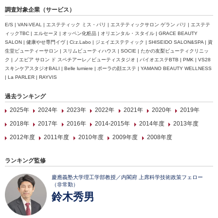
調査対象企業（サービス）
E/S | VAN-VEAL | エステティック ミス・パリ | エステティックサロン ゲラン パリ | エステテ
ィックTBC | エルセーヌ | オッペン化粧品 | オリエンタル・スタイル | GRACE BEAUTY
SALON | 健康やせ専門イヴ | Ci:z.Labo | ジェイエステティック | SHISEIDO SALON&SPA | 資
生堂ビューティーサロン | スリムビューティハウス | SOCIE | たかの友梨ビューティクリニッ
ク | ノエビア サロン ド スペチアーレ／ビューティスタジオ | バイオエステBTB | PMK | VS28
スキンケアスタジオBALI | Belle lumiere | ポーラの顔エステ | YAMANO BEAUTY WELLNESS
| La PARLER | RAYVIS
過去ランキング
2025年
2024年
2023年
2022年
2021年
2020年
2019年
2018年
2017年
2016年
2014-2015年
2014年度
2013年度
2012年度
2011年度
2010年度
2009年度
2008年度
ランキング監修
慶應義塾大学理工学部教授／内閣府 上席科学技術政策フェロー
（非常勤）
鈴木秀男