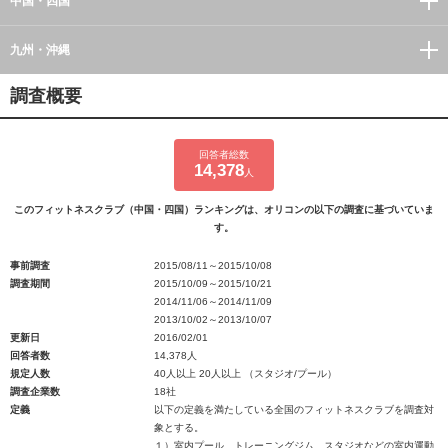
中国・四国
九州・沖縄
調査概要
回答者総数
14,378
人
このフィットネスクラブ（中国・四国）ランキングは、オリコンの以下の調査に基づいていま
す。
事前調査
2015/08/11～2015/10/08
調査期間
2015/10/09～2015/10/21
2014/11/06～2014/11/09
2013/10/02～2013/10/07
更新日
2016/02/01
回答者数
14,378人
規定人数
40人以上 20人以上 （スタジオ/プール）
調査企業数
18社
定義
以下の定義を満たしている全国のフィットネスクラブを調査対
象とする。
１）室内プール、トレーニングジム、スタジオなどの室内運動