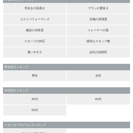
手続きの容易さ
プランの豊富さ
コストパフォーマンス
店舗の清潔度
施設の充実度
トレーナーの質
スタッフの対応
適切なスタッフ数
通いやすさ
会社の信頼性
男女別ランキング
男性
女性
年代別ランキング
30代
40代
50代
スタジオプログラムランキング