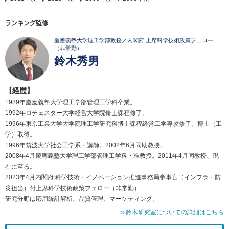
ランキング監修
慶應義塾大学理工学部教授／内閣府 上席科学技術政策フェロー
（非常勤）
鈴木秀男
【経歴】
1989年慶應義塾大学理工学部管理工学科卒業。
1992年ロチェスター大学経営大学院修士課程修了。
1996年東京工業大学大学院理工学研究科博士課程経営工学専攻修了。博士（工
学）取得。
1996年筑波大学社会工学系・講師。2002年6月同助教授。
2008年4月慶應義塾大学理工学部管理工学科・准教授。2011年4月同教授、現
在に至る。
2023年4月内閣府 科学技術・イノベーション推進事務局参事官（インフラ・防
災担当）付上席科学技術政策フェロー（非常勤）
研究分野は応用統計解析、品質管理、マーケティング。
≫鈴木研究室についての詳細はこちら