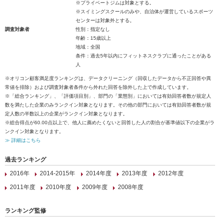
※プライベートジムは対象とする。
※スイミングスクールのみや、自治体が運営しているスポーツ
センターは対象外とする。
調査対象者
性別：指定なし
年齢：15歳以上
地域：全国
条件：過去5年以内にフィットネスクラブに通ったことがある
人
※オリコン顧客満足度ランキングは、データクリーニング（回収したデータから不正回答や異
常値を排除）および調査対象者条件から外れた回答を除外した上で作成しています。
※「総合ランキング」、「評価項目別」、部門の「業態別」においては有効回答者数が規定人
数を満たした企業のみランクイン対象となります。その他の部門においては有効回答者数が規
定人数の半数以上の企業がランクイン対象となります。
※総合得点が60.00点以上で、他人に薦めたくないと回答した人の割合が基準値以下の企業がラ
ンクイン対象となります。
≫ 詳細はこちら
過去ランキング
2016年
2014-2015年
2014年度
2013年度
2012年度
2011年度
2010年度
2009年度
2008年度
ランキング監修