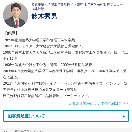
慶應義塾大学理工学部教授／内閣府 上席科学技術政策フェロー
（非常勤）
鈴木秀男
【経歴】
1989年慶應義塾大学理工学部管理工学科卒業。
1992年ロチェスター大学経営大学院修士課程修了。
1996年東京工業大学大学院理工学研究科博士課程経営工学専攻修了。博士（工
学）取得。
1996年筑波大学社会工学系・講師。2002年6月同助教授。
2008年4月慶應義塾大学理工学部管理工学科・准教授。2011年4月同教授、現
在に至る。
2023年4月内閣府 科学技術・イノベーション推進事務局参事官（インフラ・防
災担当）付上席科学技術政策フェロー（非常勤）
研究分野は応用統計解析、品質管理、マーケティング。
≫鈴木研究室についての詳細はこちら
顧客満足度について
オリコン顧客満足度ランキング