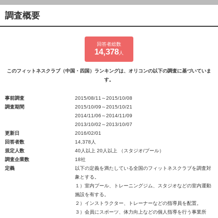
調査概要
回答者総数
14,378
人
このフィットネスクラブ（中国・四国）ランキングは、オリコンの以下の調査に基づいていま
す。
事前調査
2015/08/11～2015/10/08
調査期間
2015/10/09～2015/10/21
2014/11/06～2014/11/09
2013/10/02～2013/10/07
更新日
2016/02/01
回答者数
14,378人
規定人数
40人以上 20人以上 （スタジオ/プール）
調査企業数
18社
定義
以下の定義を満たしている全国のフィットネスクラブを調査対
象とする。
１）室内プール、トレーニングジム、スタジオなどの室内運動
施設を有する。
２）インストラクター、トレーナーなどの指導員を配置。
３）会員にスポーツ、体力向上などの個人指導を行う事業所