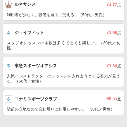
ルネサンス
73
.77
点
利用者が少なく、設備を自由に使える。（50代／男性）
ジョイフィット
71
.98
点
スタジオレッスンの本数は多くてとても楽しい。（30代／女
性）
東急スポーツオアシス
71
.34
点
人気インストラクターのレッスンを入れようとする努力が見え
る。（50代／女性）
コナミスポーツクラブ
69
.83
点
駅前の立地なので会社帰りに利用しやすい。（30代／男性）