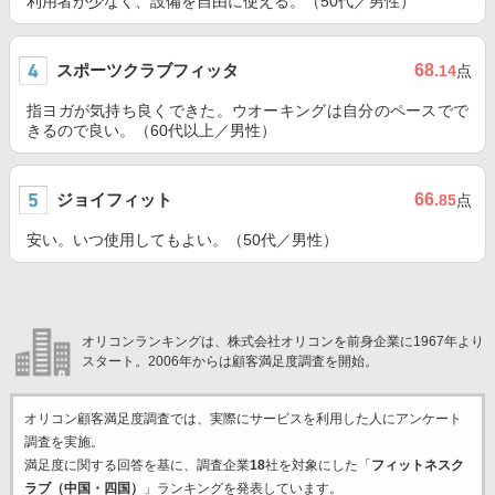
利用者が少なく、設備を自由に使える。（50代／男性）
スポーツクラブフィッタ
68
.14
点
指ヨガが気持ち良くできた。ウオーキングは自分のペースでで
きるので良い。（60代以上／男性）
ジョイフィット
66
.85
点
安い。いつ使用してもよい。（50代／男性）
オリコンランキングは、株式会社オリコンを前身企業に1967年より
スタート。2006年からは顧客満足度調査を開始。
オリコン顧客満足度調査では、実際にサービスを利用した
人にアンケート
調査を実施。
満足度に関する回答を基に、調査企業
18
社を対象にした「
フィットネスク
ラブ（中国・四国）
」ランキングを発表しています。