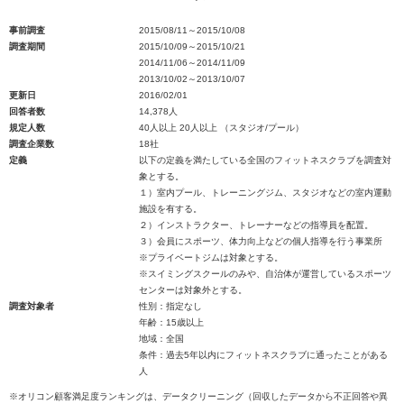
事前調査
2015/08/11～2015/10/08
調査期間
2015/10/09～2015/10/21
2014/11/06～2014/11/09
2013/10/02～2013/10/07
更新日
2016/02/01
回答者数
14,378人
規定人数
40人以上 20人以上 （スタジオ/プール）
調査企業数
18社
定義
以下の定義を満たしている全国のフィットネスクラブを調査対
象とする。
１）室内プール、トレーニングジム、スタジオなどの室内運動
施設を有する。
２）インストラクター、トレーナーなどの指導員を配置。
３）会員にスポーツ、体力向上などの個人指導を行う事業所
※プライベートジムは対象とする。
※スイミングスクールのみや、自治体が運営しているスポーツ
センターは対象外とする。
調査対象者
性別：指定なし
年齢：15歳以上
地域：全国
条件：過去5年以内にフィットネスクラブに通ったことがある
人
※オリコン顧客満足度ランキングは、データクリーニング（回収したデータから不正回答や異