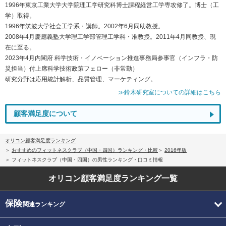
1996年東京工業大学大学院理工学研究科博士課程経営工学専攻修了。博士（工
学）取得。
1996年筑波大学社会工学系・講師。2002年6月同助教授。
2008年4月慶應義塾大学理工学部管理工学科・准教授。2011年4月同教授、現
在に至る。
2023年4月内閣府 科学技術・イノベーション推進事務局参事官（インフラ・防
災担当）付上席科学技術政策フェロー（非常勤）
研究分野は応用統計解析、品質管理、マーケティング。
≫鈴木研究室についての詳細はこちら
顧客満足度について
オリコン顧客満足度ランキング
おすすめのフィットネスクラブ（中国・四国）ランキング・比較
2016年版
フィットネスクラブ（中国・四国）の男性ランキング・口コミ情報
オリコン顧客満足度
ランキング一覧
保険
関連ランキング