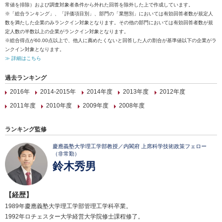
常値を排除）および調査対象者条件から外れた回答を除外した上で作成しています。
※「総合ランキング」、「評価項目別」、部門の「業態別」においては有効回答者数が規定人
数を満たした企業のみランクイン対象となります。その他の部門においては有効回答者数が規
定人数の半数以上の企業がランクイン対象となります。
※総合得点が60.00点以上で、他人に薦めたくないと回答した人の割合が基準値以下の企業がラ
ンクイン対象となります。
≫ 詳細はこちら
過去ランキング
2016年
2014-2015年
2014年度
2013年度
2012年度
2011年度
2010年度
2009年度
2008年度
ランキング監修
慶應義塾大学理工学部教授／内閣府 上席科学技術政策フェロー
（非常勤）
鈴木秀男
【経歴】
1989年慶應義塾大学理工学部管理工学科卒業。
1992年ロチェスター大学経営大学院修士課程修了。