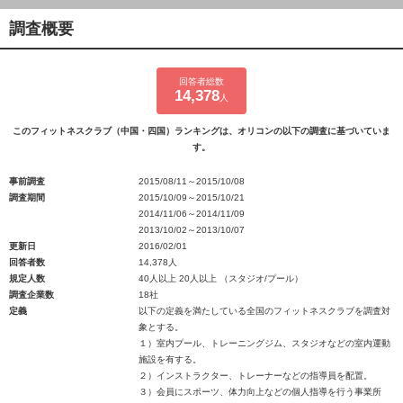
調査概要
回答者総数
14,378
人
このフィットネスクラブ（中国・四国）ランキングは、オリコンの以下の調査に基づいていま
す。
事前調査
2015/08/11～2015/10/08
調査期間
2015/10/09～2015/10/21
2014/11/06～2014/11/09
2013/10/02～2013/10/07
更新日
2016/02/01
回答者数
14,378人
規定人数
40人以上 20人以上 （スタジオ/プール）
調査企業数
18社
定義
以下の定義を満たしている全国のフィットネスクラブを調査対
象とする。
１）室内プール、トレーニングジム、スタジオなどの室内運動
施設を有する。
２）インストラクター、トレーナーなどの指導員を配置。
３）会員にスポーツ、体力向上などの個人指導を行う事業所