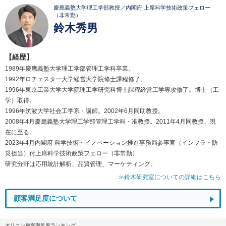
慶應義塾大学理工学部教授／内閣府 上席科学技術政策フェロー
（非常勤）
鈴木秀男
【経歴】
1989年慶應義塾大学理工学部管理工学科卒業。
1992年ロチェスター大学経営大学院修士課程修了。
1996年東京工業大学大学院理工学研究科博士課程経営工学専攻修了。博士（工
学）取得。
1996年筑波大学社会工学系・講師。2002年6月同助教授。
2008年4月慶應義塾大学理工学部管理工学科・准教授。2011年4月同教授、現
在に至る。
2023年4月内閣府 科学技術・イノベーション推進事務局参事官（インフラ・防
災担当）付上席科学技術政策フェロー（非常勤）
研究分野は応用統計解析、品質管理、マーケティング。
≫鈴木研究室についての詳細はこちら
顧客満足度について
オリコン顧客満足度ランキング