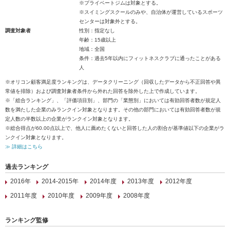
※プライベートジムは対象とする。
※スイミングスクールのみや、自治体が運営しているスポーツ
センターは対象外とする。
調査対象者
性別：指定なし
年齢：15歳以上
地域：全国
条件：過去5年以内にフィットネスクラブに通ったことがある
人
※オリコン顧客満足度ランキングは、データクリーニング（回収したデータから不正回答や異
常値を排除）および調査対象者条件から外れた回答を除外した上で作成しています。
※「総合ランキング」、「評価項目別」、部門の「業態別」においては有効回答者数が規定人
数を満たした企業のみランクイン対象となります。その他の部門においては有効回答者数が規
定人数の半数以上の企業がランクイン対象となります。
※総合得点が60.00点以上で、他人に薦めたくないと回答した人の割合が基準値以下の企業がラ
ンクイン対象となります。
≫ 詳細はこちら
過去ランキング
2016年
2014-2015年
2014年度
2013年度
2012年度
2011年度
2010年度
2009年度
2008年度
ランキング監修