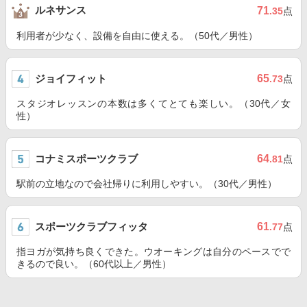
ルネサンス
71
.35
点
利用者が少なく、設備を自由に使える。（50代／男性）
ジョイフィット
65
.73
点
スタジオレッスンの本数は多くてとても楽しい。（30代／女
性）
コナミスポーツクラブ
64
.81
点
駅前の立地なので会社帰りに利用しやすい。（30代／男性）
スポーツクラブフィッタ
61
.77
点
指ヨガが気持ち良くできた。ウオーキングは自分のペースでで
きるので良い。（60代以上／男性）