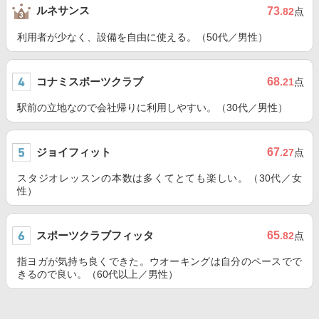
ルネサンス
73
.82
点
利用者が少なく、設備を自由に使える。（50代／男性）
コナミスポーツクラブ
68
.21
点
駅前の立地なので会社帰りに利用しやすい。（30代／男性）
ジョイフィット
67
.27
点
スタジオレッスンの本数は多くてとても楽しい。（30代／女
性）
スポーツクラブフィッタ
65
.82
点
指ヨガが気持ち良くできた。ウオーキングは自分のペースでで
きるので良い。（60代以上／男性）