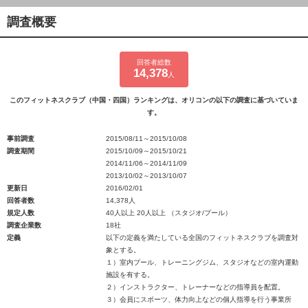
調査概要
回答者総数
14,378
人
このフィットネスクラブ（中国・四国）ランキングは、オリコンの以下の調査に基づいていま
す。
事前調査
2015/08/11～2015/10/08
調査期間
2015/10/09～2015/10/21
2014/11/06～2014/11/09
2013/10/02～2013/10/07
更新日
2016/02/01
回答者数
14,378人
規定人数
40人以上 20人以上 （スタジオ/プール）
調査企業数
18社
定義
以下の定義を満たしている全国のフィットネスクラブを調査対
象とする。
１）室内プール、トレーニングジム、スタジオなどの室内運動
施設を有する。
２）インストラクター、トレーナーなどの指導員を配置。
３）会員にスポーツ、体力向上などの個人指導を行う事業所