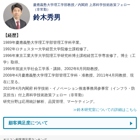
慶應義塾大学理工学部教授／内閣府 上席科学技術政策フェロー
（非常勤）
鈴木秀男
【経歴】
1989年慶應義塾大学理工学部管理工学科卒業。
1992年ロチェスター大学経営大学院修士課程修了。
1996年東京工業大学大学院理工学研究科博士課程経営工学専攻修了。博士（工
学）取得。
1996年筑波大学社会工学系・講師。2002年6月同助教授。
2008年4月慶應義塾大学理工学部管理工学科・准教授。2011年4月同教授、現
在に至る。
2023年4月内閣府 科学技術・イノベーション推進事務局参事官（インフラ・防
災担当）付上席科学技術政策フェロー（非常勤）
研究分野は応用統計解析、品質管理、マーケティング。
≫鈴木研究室についての詳細はこちら
顧客満足度について
オリコン顧客満足度ランキング