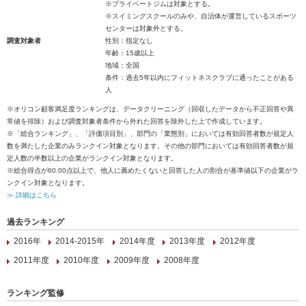
※プライベートジムは対象とする。
※スイミングスクールのみや、自治体が運営しているスポーツ
センターは対象外とする。
調査対象者
性別：指定なし
年齢：15歳以上
地域：全国
条件：過去5年以内にフィットネスクラブに通ったことがある
人
※オリコン顧客満足度ランキングは、データクリーニング（回収したデータから不正回答や異
常値を排除）および調査対象者条件から外れた回答を除外した上で作成しています。
※「総合ランキング」、「評価項目別」、部門の「業態別」においては有効回答者数が規定人
数を満たした企業のみランクイン対象となります。その他の部門においては有効回答者数が規
定人数の半数以上の企業がランクイン対象となります。
※総合得点が60.00点以上で、他人に薦めたくないと回答した人の割合が基準値以下の企業がラ
ンクイン対象となります。
≫ 詳細はこちら
過去ランキング
2016年
2014-2015年
2014年度
2013年度
2012年度
2011年度
2010年度
2009年度
2008年度
ランキング監修