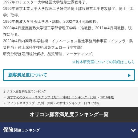
1992年ロチェスター大学経営大学院修士課程修了。
1996年東京工業大学大学院理工学研究科博士課程経営工学専攻修了。博士（工
学）取得。
1996年筑波大学社会工学系・講師。2002年6月同助教授。
2008年4月慶應義塾大学理工学部管理工学科・准教授。2011年4月同教授、現
在に至る。
2023年4月内閣府 科学技術・イノベーション推進事務局参事官（インフラ・防
災担当）付上席科学技術政策フェロー（非常勤）
研究分野は応用統計解析、品質管理、マーケティング。
≫鈴木研究室についての詳細はこちら
顧客満足度について
オリコン顧客満足度ランキング
おすすめのフィットネスクラブ（九州・沖縄）ランキング・比較
2016年版
フィットネスクラブ（九州・沖縄）の女性ランキング・口コミ情報
オリコン顧客満足度
ランキング一覧
保険
関連ランキング