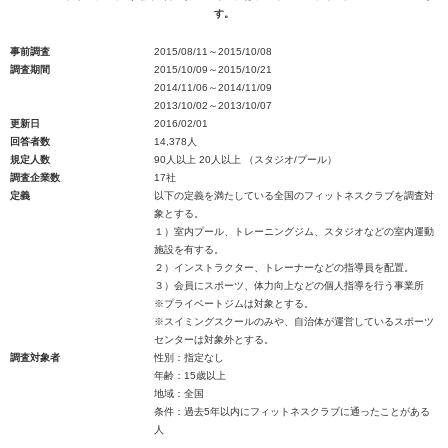
す。
事前調査
2015/08/11～2015/10/08
調査期間
2015/10/09～2015/10/21
2014/11/06～2014/11/09
2013/10/02～2013/10/07
更新日
2016/02/01
回答者数
14,378人
規定人数
90人以上 20人以上 （スタジオ/プール）
調査企業数
17社
定義
以下の定義を満たしている全国のフィットネスクラブを調査対
象とする。
１）室内プール、トレーニングジム、スタジオなどの室内運動
施設を有する。
２）インストラクター、トレーナーなどの指導員を配置。
３）会員にスポーツ、体力向上などの個人指導を行う事業所
※プライベートジムは対象とする。
※スイミングスクールのみや、自治体が運営しているスポーツ
センターは対象外とする。
調査対象者
性別：指定なし
年齢：15歳以上
地域：全国
条件：過去5年以内にフィットネスクラブに通ったことがある
人