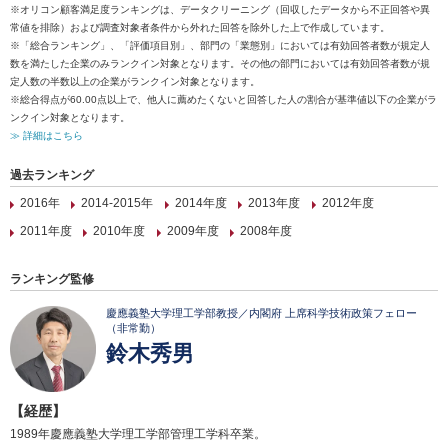
※オリコン顧客満足度ランキングは、データクリーニング（回収したデータから不正回答や異
常値を排除）および調査対象者条件から外れた回答を除外した上で作成しています。
※「総合ランキング」、「評価項目別」、部門の「業態別」においては有効回答者数が規定人
数を満たした企業のみランクイン対象となります。その他の部門においては有効回答者数が規
定人数の半数以上の企業がランクイン対象となります。
※総合得点が60.00点以上で、他人に薦めたくないと回答した人の割合が基準値以下の企業がラ
ンクイン対象となります。
≫ 詳細はこちら
過去ランキング
2016年
2014-2015年
2014年度
2013年度
2012年度
2011年度
2010年度
2009年度
2008年度
ランキング監修
慶應義塾大学理工学部教授／内閣府 上席科学技術政策フェロー
（非常勤）
鈴木秀男
【経歴】
1989年慶應義塾大学理工学部管理工学科卒業。