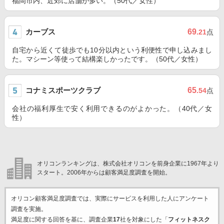
福岡市内、近郊に店舗が多い。（50代／女性）
カーブス
69
.21
点
自宅から近くて徒歩でも10分以内という利便性で申し込みまし
た。マシーン等使って結構楽しかったです。（50代／女性）
コナミスポーツクラブ
65
.54
点
会社の福利厚生で安く利用できるのがよかった。（40代／女
性）
オリコンランキングは、株式会社オリコンを前身企業に1967年より
スタート。2006年からは顧客満足度調査を開始。
オリコン顧客満足度調査では、実際にサービスを利用した
人にアンケート
調査を実施。
満足度に関する回答を基に、調査企業
17
社を対象にした「
フィットネスク