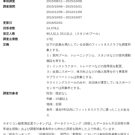
事前調査
2015/08/11～2015/10/08
調査期間
2015/10/09～2015/10/21
2014/11/06～2014/11/09
2013/10/02～2013/10/07
更新日
2016/02/01
回答者数
14,378人
規定人数
90人以上 20人以上 （スタジオ/プール）
調査企業数
17社
定義
以下の定義を満たしている全国のフィットネスクラブを調査対
象とする。
１）室内プール、トレーニングジム、スタジオなどの室内運動
施設を有する。
２）インストラクター、トレーナーなどの指導員を配置。
３）会員にスポーツ、体力向上などの個人指導を行う事業所
※プライベートジムは対象とする。
※スイミングスクールのみや、自治体が運営しているスポーツ
センターは対象外とする。
調査対象者
性別：指定なし
年齢：15歳以上
地域：全国
条件：過去5年以内にフィットネスクラブに通ったことがある
人
※オリコン顧客満足度ランキングは、データクリーニング（回収したデータから不正回答や異
常値を排除）および調査対象者条件から外れた回答を除外した上で作成しています。
※「総合ランキング」、「評価項目別」、部門の「業態別」においては有効回答者数が規定人