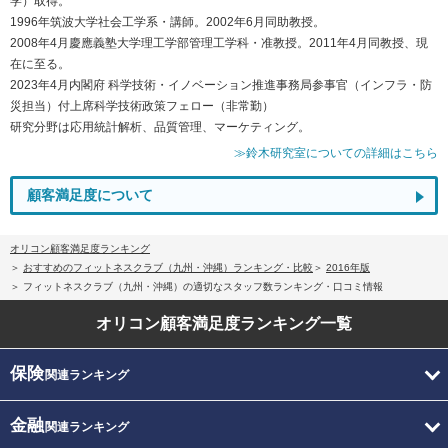
学）取得。
1996年筑波大学社会工学系・講師。2002年6月同助教授。
2008年4月慶應義塾大学理工学部管理工学科・准教授。2011年4月同教授、現
在に至る。
2023年4月内閣府 科学技術・イノベーション推進事務局参事官（インフラ・防
災担当）付上席科学技術政策フェロー（非常勤）
研究分野は応用統計解析、品質管理、マーケティング。
≫鈴木研究室についての詳細はこちら
顧客満足度について
オリコン顧客満足度ランキング
おすすめのフィットネスクラブ（九州・沖縄）ランキング・比較
2016年版
フィットネスクラブ（九州・沖縄）の適切なスタッフ数ランキング・口コミ情報
オリコン顧客満足度
ランキング一覧
保険
関連ランキング
金融
関連ランキング