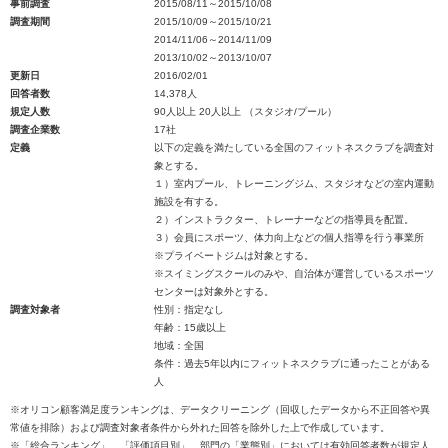
事前調査
2015/08/11～2015/10/08
調査期間
2015/10/09～2015/10/21
2014/11/06～2014/11/09
2013/10/02～2013/10/07
更新日
2016/02/01
回答者数
14,378人
規定人数
90人以上 20人以上 （スタジオ/プール）
調査企業数
17社
定義
以下の定義を満たしている全国のフィットネスクラブを調査対
象とする。
１）室内プール、トレーニングジム、スタジオなどの室内運動
施設を有する。
２）インストラクター、トレーナーなどの指導員を配置。
３）会員にスポーツ、体力向上などの個人指導を行う事業所
※プライベートジムは対象とする。
※スイミングスクールのみや、自治体が運営しているスポーツ
センターは対象外とする。
調査対象者
性別：指定なし
年齢：15歳以上
地域：全国
条件：過去5年以内にフィットネスクラブに通ったことがある
人
※オリコン顧客満足度ランキングは、データクリーニング（回収したデータから不正回答や異
常値を排除）および調査対象者条件から外れた回答を除外した上で作成しています。
※「総合ランキング」、「評価項目別」、部門の「業態別」においては有効回答者数が規定人