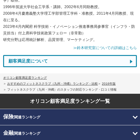
学）取得。
1996年筑波大学社会工学系・講師。2002年6月同助教授。
2008年4月慶應義塾大学理工学部管理工学科・准教授。2011年4月同教授、現
在に至る。
2023年4月内閣府 科学技術・イノベーション推進事務局参事官（インフラ・防
災担当）付上席科学技術政策フェロー（非常勤）
研究分野は応用統計解析、品質管理、マーケティング。
≫鈴木研究室についての詳細はこちら
顧客満足度について
オリコン顧客満足度ランキング
おすすめのフィットネスクラブ（九州・沖縄）ランキング・比較
2016年版
フィットネスクラブ（九州・沖縄）のスタッフの対応ランキング・口コミ情報
オリコン顧客満足度
ランキング一覧
保険
関連ランキング
金融
関連ランキング