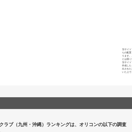
当サイト
らの配置
ります。
とは固く
当サイト
作成した
出された
いた上で
クラブ（九州・沖縄）ランキングは、オリコンの以下の調査
。