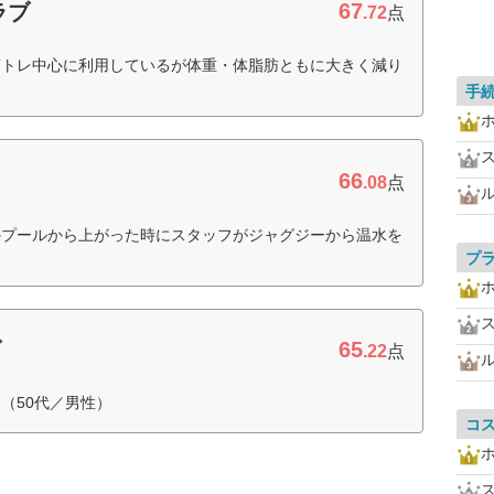
67
ラブ
.72
点
筋トレ中心に利用しているが体重・体脂肪ともに大きく減り
手
66
.08
点
かプールから上がった時にスタッフがジャグジーから温水を
）
プ
65
ブ
.22
点
（50代／男性）
コ