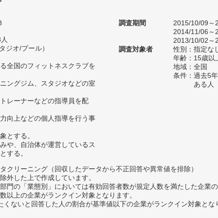
8
調査期間
2015/10/09～2
2014/11/06～2
8人
2013/10/02～2
スタジオ/プール）
調査対象者
性別：指定な
年齢：15歳以
る全国のフィットネスクラブを
地域：全国
条件：過去5
ニングジム、スタジオなどの室
ある人
トレーナーなどの指導員を配
力向上などの個人指導を行う事
象とする。
みや、自治体が運営しているス
とする。
タクリーニング（回収したデータから不正回答や異常値を排除）
除外した上で作成しています。
部門の「業態別」においては有効回答者数が規定人数を満たした企業の
数以上の企業がランクイン対象となります。
薦めたくないと回答した人の割合が基準値以下の企業がランクイン対象とな