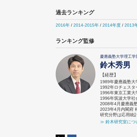
過去ランキング
2016年
/
2014-2015年
/
2014年度
/
2013
ランキング監修
慶應義塾大学理工学
鈴木秀男
【経歴】
1989年慶應義塾
1992年ロチェス
1996年東京工業
1996年筑波大学
2008年4月慶應
2023年4月内閣
研究分野は応用統
≫ 鈴木研究室につ