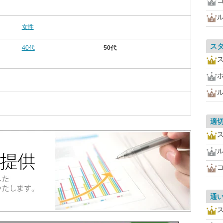
女性
ス
40代
50代
適
通