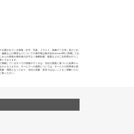
で公開されている情報（文字、写真、イラスト、画像データ等）及びこれ
・編集および構造などについての著作権は株式会社oricon MEに帰属してお
これらの情報を権利者の許可なく無断転載・複製などの二次利用を行うこ
禁じております。
で掲載しているすべての情報やデータは、当社の調査に基づいた結果から
ものとなりますが、サービスへの感想については、サービスの利用者が提
見解・感想となっており、当社の見解・意見ではないことをご理解いただ
ご覧ください。