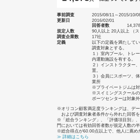
事前調査
2015/08/11～2015/10/0
更新日
2016/02/01
回答者数
14,37
規定人数
90人以上 20人以上 （
調査企業数
17社
定義
以下の定義を満たしてい
調査対象とする。
１）室内プール、トレー
内運動施設を有する。
２）インストラクター、
置。
３）会員にスポーツ、体
業所
※プライベートジムは対
※スイミングスクールの
ポーツセンターは対象外
※オリコン顧客満足度ランキングは、デー
および調査対象者条件から外れた回答を
※「総合ランキング」、「評価項目別」、
門においては有効回答者数が規定人数の半
※総合得点が60.00点以上で、他人に
≫ 詳細はこちら