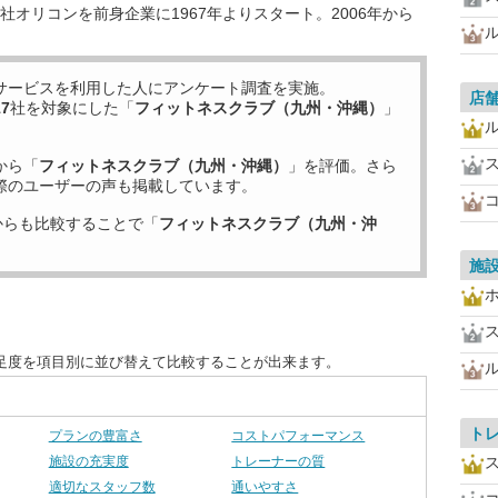
オリコンを前身企業に1967年よりスタート。2006年から
サービスを利用した
人にアンケート調査を実施。
店
17
社を対象にした「
フィットネスクラブ（九州・沖縄）
」
から「
フィットネスクラブ（九州・沖縄）
」を評価。さら
際のユーザーの声も掲載しています。
からも比較することで「
フィットネスクラブ（九州・沖
施
足度を項目別に並び替えて比較することが出来ます。
ト
プランの豊富さ
コストパフォーマンス
施設の充実度
トレーナーの質
適切なスタッフ数
通いやすさ