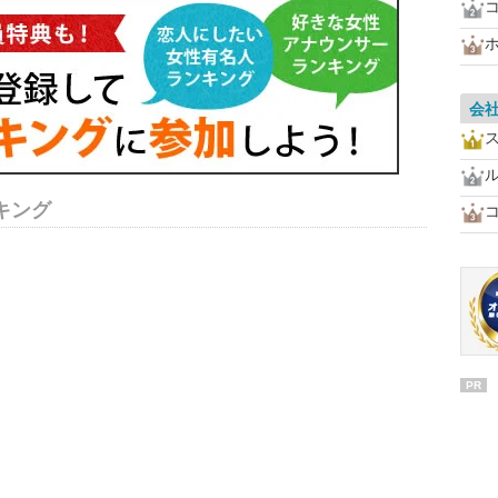
会
キング
PR