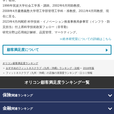
学）取得。
1996年筑波大学社会工学系・講師。2002年6月同助教授。
2008年4月慶應義塾大学理工学部管理工学科・准教授。2011年4月同教授、現
在に至る。
2023年4月内閣府 科学技術・イノベーション推進事務局参事官（インフラ・防
災担当）付上席科学技術政策フェロー（非常勤）
研究分野は応用統計解析、品質管理、マーケティング。
≫鈴木研究室についての詳細はこちら
顧客満足度について
オリコン顧客満足度ランキング
おすすめのフィットネスクラブ（九州・沖縄）ランキング・比較
2016年版
フィットネスクラブ（九州・沖縄）の店舗の清潔度ランキング・口コミ情報
オリコン顧客満足度
ランキング一覧
保険
関連ランキング
金融
関連ランキング