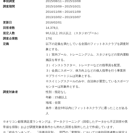
事前調査
2015/08/11～2015/10/08
調査期間
2015/10/09～2015/10/21
2014/11/06～2014/11/09
2013/10/02～2013/10/07
更新日
2016/02/01
回答者数
14,378人
規定人数
90人以上 20人以上 （スタジオ/プール）
調査企業数
17社
定義
以下の定義を満たしている全国のフィットネスクラブを調査対
象とする。
１）室内プール、トレーニングジム、スタジオなどの室内運動
施設を有する。
２）インストラクター、トレーナーなどの指導員を配置。
３）会員にスポーツ、体力向上などの個人指導を行う事業所
※プライベートジムは対象とする。
※スイミングスクールのみや、自治体が運営しているスポーツ
センターは対象外とする。
調査対象者
性別：指定なし
年齢：15歳以上
地域：全国
条件：過去5年以内にフィットネスクラブに通ったことがある
人
※オリコン顧客満足度ランキングは、データクリーニング（回収したデータから不正回答や異
常値を排除）および調査対象者条件から外れた回答を除外した上で作成しています。
※「総合ランキング」、「評価項目別」、部門の「業態別」においては有効回答者数が規定人