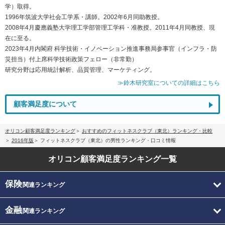
学）取得。
1996年筑波大学社会工学系・講師。2002年6月同助教授。
2008年4月慶應義塾大学理工学部管理工学科・准教授。2011年4月同教授、現
在に至る。
2023年4月内閣府 科学技術・イノベーション推進事務局参事官（インフラ・防
災担当）付上席科学技術政策フェロー（非常勤）
研究分野は応用統計解析、品質管理、マーケティング。
≫鈴木研究室についての詳細はこちら
顧客満足度について
オリコン顧客満足度ランキング
おすすめのフィットネスクラブ（東北）ランキング・比較
2016年版
フィットネスクラブ（東北）の男性ランキング・口コミ情報
オリコン顧客満足度
ランキング一覧
保険
関連ランキング
金融
関連ランキング