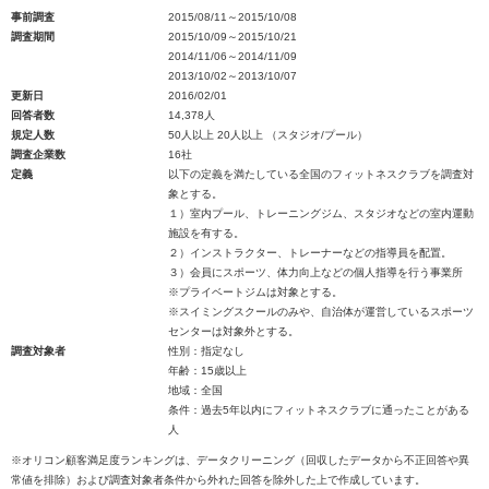
事前調査
2015/08/11～2015/10/08
調査期間
2015/10/09～2015/10/21
2014/11/06～2014/11/09
2013/10/02～2013/10/07
更新日
2016/02/01
回答者数
14,378人
規定人数
50人以上 20人以上 （スタジオ/プール）
調査企業数
16社
定義
以下の定義を満たしている全国のフィットネスクラブを調査対
象とする。
１）室内プール、トレーニングジム、スタジオなどの室内運動
施設を有する。
２）インストラクター、トレーナーなどの指導員を配置。
３）会員にスポーツ、体力向上などの個人指導を行う事業所
※プライベートジムは対象とする。
※スイミングスクールのみや、自治体が運営しているスポーツ
センターは対象外とする。
調査対象者
性別：指定なし
年齢：15歳以上
地域：全国
条件：過去5年以内にフィットネスクラブに通ったことがある
人
※オリコン顧客満足度ランキングは、データクリーニング（回収したデータから不正回答や異
常値を排除）および調査対象者条件から外れた回答を除外した上で作成しています。