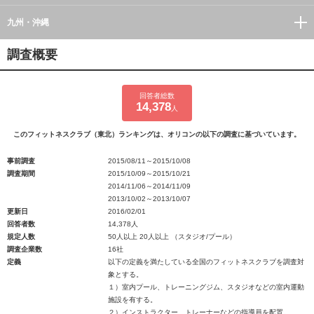
九州・沖縄
調査概要
回答者総数
14,378
人
このフィットネスクラブ（東北）ランキングは、オリコンの以下の調査に基づいています。
事前調査
2015/08/11～2015/10/08
調査期間
2015/10/09～2015/10/21
2014/11/06～2014/11/09
2013/10/02～2013/10/07
更新日
2016/02/01
回答者数
14,378人
規定人数
50人以上 20人以上 （スタジオ/プール）
調査企業数
16社
定義
以下の定義を満たしている全国のフィットネスクラブを調査対
象とする。
１）室内プール、トレーニングジム、スタジオなどの室内運動
施設を有する。
２）インストラクター、トレーナーなどの指導員を配置。