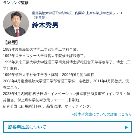
ランキング監修
慶應義塾大学理工学部教授／内閣府 上席科学技術政策フェロー
（非常勤）
鈴木秀男
【経歴】
1989年慶應義塾大学理工学部管理工学科卒業。
1992年ロチェスター大学経営大学院修士課程修了。
1996年東京工業大学大学院理工学研究科博士課程経営工学専攻修了。博士（工
学）取得。
1996年筑波大学社会工学系・講師。2002年6月同助教授。
2008年4月慶應義塾大学理工学部管理工学科・准教授。2011年4月同教授、現
在に至る。
2023年4月内閣府 科学技術・イノベーション推進事務局参事官（インフラ・防
災担当）付上席科学技術政策フェロー（非常勤）
研究分野は応用統計解析、品質管理、マーケティング。
≫鈴木研究室についての詳細はこちら
顧客満足度について