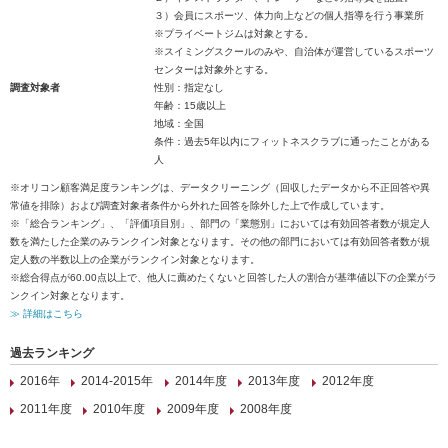
３）会員にスポーツ、体力向上などの個人指導を行う事業所
※プライベートジムは対象とする。
※スイミングスクールのみや、自治体が運営しているスポーツ
センターは対象外とする。
調査対象者
性別：指定なし
年齢：15歳以上
地域：全国
条件：過去5年以内にフィットネスクラブに通ったことがある
人
※オリコン顧客満足度ランキングは、データクリーニング（回収したデータから不正回答や異
常値を排除）および調査対象者条件から外れた回答を除外した上で作成しています。
※「総合ランキング」、「評価項目別」、部門の「業態別」においては有効回答者数が規定人
数を満たした企業のみランクイン対象となります。その他の部門においては有効回答者数が規
定人数の半数以上の企業がランクイン対象となります。
※総合得点が60.00点以上で、他人に薦めたくないと回答した人の割合が基準値以下の企業がラ
ンクイン対象となります。
≫ 詳細はこちら
過去ランキング
2016年
2014-2015年
2014年度
2013年度
2012年度
2011年度
2010年度
2009年度
2008年度