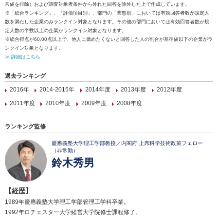
常値を排除）および調査対象者条件から外れた回答を除外した上で作成しています。
※「総合ランキング」、「評価項目別」、部門の「業態別」においては有効回答者数が規定人
数を満たした企業のみランクイン対象となります。その他の部門においては有効回答者数が規
定人数の半数以上の企業がランクイン対象となります。
※総合得点が60.00点以上で、他人に薦めたくないと回答した人の割合が基準値以下の企業がラ
ンクイン対象となります。
≫ 詳細はこちら
過去ランキング
2016年
2014-2015年
2014年度
2013年度
2012年度
2011年度
2010年度
2009年度
2008年度
ランキング監修
慶應義塾大学理工学部教授／内閣府 上席科学技術政策フェロー
（非常勤）
鈴木秀男
【経歴】
1989年慶應義塾大学理工学部管理工学科卒業。
1992年ロチェスター大学経営大学院修士課程修了。