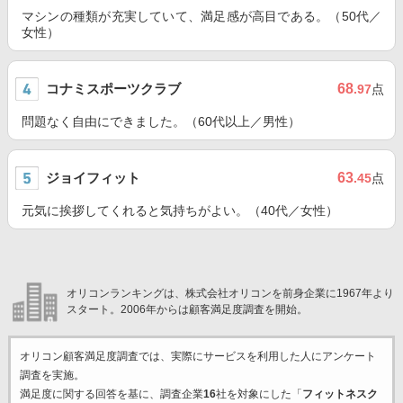
マシンの種類が充実していて、満足感が高目である。（50代／
女性）
コナミスポーツクラブ
68
.97
点
問題なく自由にできました。（60代以上／男性）
ジョイフィット
63
.45
点
元気に挨拶してくれると気持ちがよい。（40代／女性）
オリコンランキングは、株式会社オリコンを前身企業に1967年より
スタート。2006年からは顧客満足度調査を開始。
オリコン顧客満足度調査では、実際にサービスを利用した
人にアンケート
調査を実施。
満足度に関する回答を基に、調査企業
16
社を対象にした「
フィットネスク