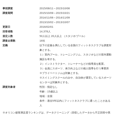
事前調査
2015/08/11～2015/10/08
調査期間
2015/10/09～2015/10/21
2014/11/06～2014/11/09
2013/10/02～2013/10/07
更新日
2016/02/01
回答者数
14,378人
規定人数
50人以上 20人以上 （スタジオ/プール）
調査企業数
16社
定義
以下の定義を満たしている全国のフィットネスクラブを調査対
象とする。
１）室内プール、トレーニングジム、スタジオなどの室内運動
施設を有する。
２）インストラクター、トレーナーなどの指導員を配置。
３）会員にスポーツ、体力向上などの個人指導を行う事業所
※プライベートジムは対象とする。
※スイミングスクールのみや、自治体が運営しているスポーツ
センターは対象外とする。
調査対象者
性別：指定なし
年齢：15歳以上
地域：全国
条件：過去5年以内にフィットネスクラブに通ったことがある
人
※オリコン顧客満足度ランキングは、データクリーニング（回収したデータから不正回答や異