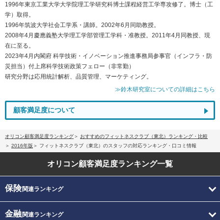
1996年東京工業大学大学院理工学研究科博士課程経営工学専攻修了。博士（工
学）取得。
1996年筑波大学社会工学系・講師。2002年6月同助教授。
2008年4月慶應義塾大学理工学部管理工学科・准教授。2011年4月同教授、現
在に至る。
2023年4月内閣府 科学技術・イノベーション推進事務局参事官（インフラ・防
災担当）付上席科学技術政策フェロー（非常勤）
研究分野は応用統計解析、品質管理、マーケティング。
≫鈴木研究室についての詳細はこちら
顧客満足度について
オリコン顧客満足度ランキング
おすすめのフィットネスクラブ（東北）ランキング・比較
2016年版
フィットネスクラブ（東北）のスタッフの対応ランキング・口コミ情報
オリコン顧客満足度
ランキング一覧
保険
関連ランキング
金融
関連ランキング