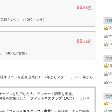
66
.88
点
気持ちいい。（40代／女性）
手
66
.72
点
。（40代／女性）
プ
オリコンを前身企業に1967年よりスタート。2006年から
サービスを利用した
人にアンケート調査を実施。
コ
16
社を対象にした「
フィットネスクラブ（東北）
」ランキ
から「
フィットネスクラブ（東北）
」を評価。さらに回答