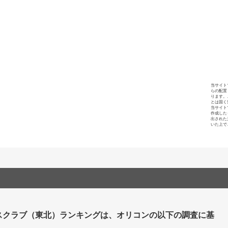
当サイト
らの配置
ります。
とは固く
当サイト
作成した
出された
いた上で
スクラブ（東北）ランキングは、オリコンの以下の調査に基