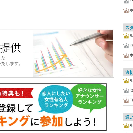
ス
適
通