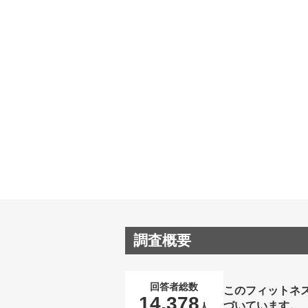
調査概要
回答者総数
このフィットネ
14,378
づいています。
人