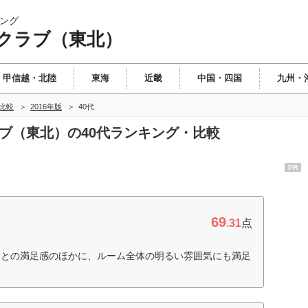
ング
クラブ（東北）
甲信越・北陸
東海
近畿
中国・四国
九州・
比較
2016年版
40代
ラブ（東北）の40代ランキング・比較
PR
69
.31
点
ことの満足感のほかに、ルーム全体の明るい雰囲気にも満足