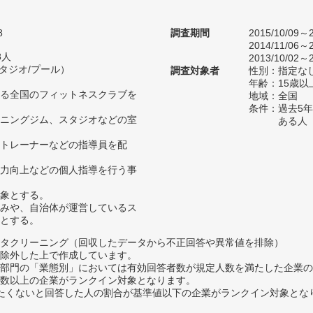
8
調査期間
2015/10/09～2
2014/11/06～2
8人
2013/10/02～2
スタジオ/プール）
調査対象者
性別：指定な
年齢：15歳以
る全国のフィットネスクラブを
地域：全国
条件：過去5
ニングジム、スタジオなどの室
ある人
トレーナーなどの指導員を配
力向上などの個人指導を行う事
象とする。
みや、自治体が運営しているス
とする。
タクリーニング（回収したデータから不正回答や異常値を排除）
除外した上で作成しています。
部門の「業態別」においては有効回答者数が規定人数を満たした企業の
数以上の企業がランクイン対象となります。
薦めたくないと回答した人の割合が基準値以下の企業がランクイン対象とな