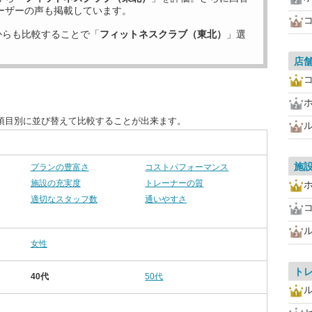
ーザーの声も掲載しています。
からも比較することで「
フィットネスクラブ（東北）
」選
店
項目別に並び替えて比較することが出来ます。
施
プランの豊富さ
コストパフォーマンス
施設の充実度
トレーナーの質
適切なスタッフ数
通いやすさ
女性
ト
40代
50代