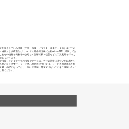
で公開されている情報（文字、写真、イラスト、画像データ等）及びこれ
・編集および構造などについての著作権は株式会社oricon MEに帰属してお
これらの情報を権利者の許可なく無断転載・複製などの二次利用を行うこ
禁じております。
で掲載しているすべての情報やデータは、当社の調査に基づいた結果から
ものとなりますが、サービスへの感想については、サービスの利用者が提
見解・感想となっており、当社の見解・意見ではないことをご理解いただ
ご覧ください。