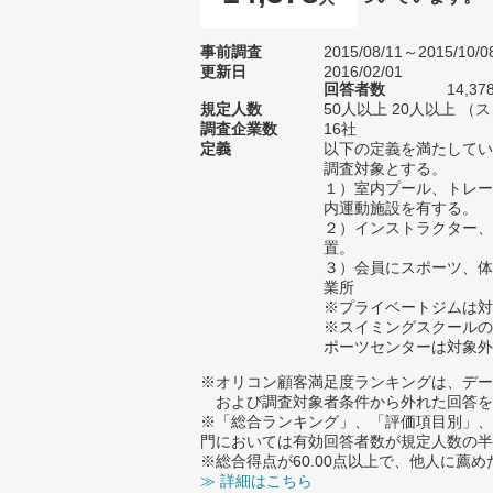
事前調査
2015/08/11～2015/10/0
更新日
2016/02/01
回答者数
14,37
規定人数
50人以上 20人以上 （
調査企業数
16社
定義
以下の定義を満たしてい
調査対象とする。
１）室内プール、トレー
内運動施設を有する。
２）インストラクター、
置。
３）会員にスポーツ、体
業所
※プライベートジムは対
※スイミングスクールの
ポーツセンターは対象外
※オリコン顧客満足度ランキングは、デー
および調査対象者条件から外れた回答を
※「総合ランキング」、「評価項目別」、
門においては有効回答者数が規定人数の半
※総合得点が60.00点以上で、他人に
≫ 詳細はこちら