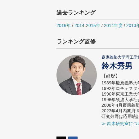
過去ランキング
2016年
/
2014-2015年
/
2014年度
/
2013
ランキング監修
慶應義塾大学理工学
鈴木秀男
【経歴】
1989年慶應義塾
1992年ロチェス
1996年東京工業
1996年筑波大学
2008年4月慶應
2023年4月内閣
研究分野は応用統
≫ 鈴木研究室につ