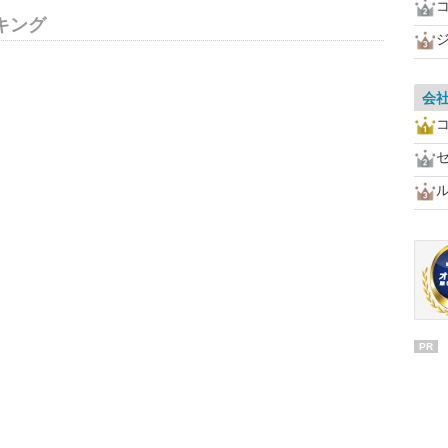
キング
会
PR