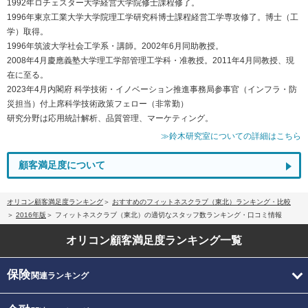
1992年ロチェスター大学経営大学院修士課程修了。
1996年東京工業大学大学院理工学研究科博士課程経営工学専攻修了。博士（工
学）取得。
1996年筑波大学社会工学系・講師。2002年6月同助教授。
2008年4月慶應義塾大学理工学部管理工学科・准教授。2011年4月同教授、現
在に至る。
2023年4月内閣府 科学技術・イノベーション推進事務局参事官（インフラ・防
災担当）付上席科学技術政策フェロー（非常勤）
研究分野は応用統計解析、品質管理、マーケティング。
≫鈴木研究室についての詳細はこちら
顧客満足度について
オリコン顧客満足度ランキング
おすすめのフィットネスクラブ（東北）ランキング・比較
2016年版
フィットネスクラブ（東北）の適切なスタッフ数ランキング・口コミ情報
オリコン顧客満足度
ランキング一覧
保険
関連ランキング