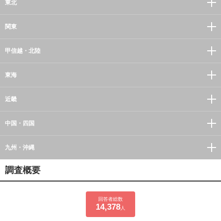
東北
関東
甲信越・北陸
東海
近畿
中国・四国
九州・沖縄
調査概要
回答者総数
14,378
人