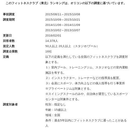
このフィットネスクラブ（東北）ランキングは、オリコンの以下の調査に基づいています。
事前調査
2015/08/11～2015/10/08
調査期間
2015/10/09～2015/10/21
2014/11/06～2014/11/09
2013/10/02～2013/10/07
更新日
2016/02/01
回答者数
14,378人
規定人数
50人以上 20人以上 （スタジオ/プール）
調査企業数
16社
定義
以下の定義を満たしている全国のフィットネスクラブを調査対
象とする。
１）室内プール、トレーニングジム、スタジオなどの室内運動
施設を有する。
２）インストラクター、トレーナーなどの指導員を配置。
３）会員にスポーツ、体力向上などの個人指導を行う事業所
※プライベートジムは対象とする。
※スイミングスクールのみや、自治体が運営しているスポーツ
センターは対象外とする。
調査対象者
性別：指定なし
年齢：15歳以上
地域：全国
条件：過去5年以内にフィットネスクラブに通ったことがある
人