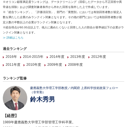
※オリコン顧客満足度ランキングは、データクリーニング（回収したデータから不正回答や異
常値を排除）および調査対象者条件から外れた回答を除外した上で作成しています。
※「総合ランキング」、「評価項目別」、部門の「業態別」においては有効回答者数が規定人
数を満たした企業のみランクイン対象となります。その他の部門においては有効回答者数が規
定人数の半数以上の企業がランクイン対象となります。
※総合得点が60.00点以上で、他人に薦めたくないと回答した人の割合が基準値以下の企業がラ
ンクイン対象となります。
≫ 詳細はこちら
過去ランキング
2016年
2014-2015年
2014年度
2013年度
2012年度
2011年度
2010年度
2009年度
2008年度
ランキング監修
慶應義塾大学理工学部教授／内閣府 上席科学技術政策フェロー
（非常勤）
鈴木秀男
【経歴】
1989年慶應義塾大学理工学部管理工学科卒業。