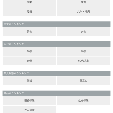
関東
東海
近畿
九州・沖縄
男女別ランキング
男性
女性
年代別ランキング
30代
40代
50代
60代以上
加入形態別ランキング
新規
見直し
商品別ランキング
医療保険
生命保険
がん保険