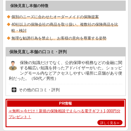
保険見直し本舗の特徴
個別のニーズに合わせたオーダーメイドの保険提案
40社以上の保険会社の商品を取り扱い、複数社の保険商品を比
較・検討
無理な勧誘行為を禁止し、お客様の意向を尊重する姿勢
保険見直し本舗の口コミ・評判
保険の知識だけでなく、公的保障や税務などの金融に関
する幅広い知識を持ったアドバイザーがいた。ショッピ
ングモール内などアクセスしやすい場所に店舗があり便
利だった。（50代／男性）
その他の口コミ・評判
PR情報
≪無料≫今だけ！新規の保険相談でえらべる電子ギフト1,000円分
プレゼント！
詳しく見る≫