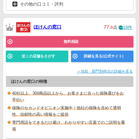
その他の口コミ・評判
ほけんの窓口
77
.6
点
18件
無料相談
近くの店舗をさがす
詳細を見る(公式サイト)
＞項目・部門別得点の詳細を見る
ほけんの窓口の特徴
40社以上、300商品以上から、お客さまに合った保険選びをお
手伝い
保険のセカンドオピニオン実施中！他社の保険を含めて透明
性、信頼性の高い情報をご提供
専門用語をできるだけ避け、わかりやすい言葉でのご説明を重
視