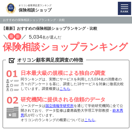
オリコン顧客満足度ランキング
保険相談ショップ
おすすめの保険相談ショップランキング・比較
【最新】おすすめの保険相談ショップランキング・比較
／
／
5,034
最
新
名が選んだ
保険相談ショップランキング
オリコン顧客満足度調査の特徴
日本最大級の規模による独自の調査
同ランキングは、実際にサービスを利用した5,034名の消費者の
方々のアンケートを基に、調査した18サービスを対象に徹底比較
しています。調査概要は
こちら
。
研究機関に提供される信頼のデータ
ソースデータは
国立情報学研究所
を通じて学術研究機関に全て公
開されており、データ監修は慶應義塾大学理工学部教授・
鈴木秀
男
氏が行っています。
オリコンのランキングの概要については
こちら
。