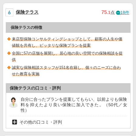
保険テラス
75
.1
点
18件
保険テラスの特徴
来店型保険コンサルティングショップとして、顧客の人生や価
値観を共有し、ピッタリな保険プランを提案
全国に57の店舗を展開し、居心地の良い空間での保険相談を提
供
誠実な保険相談スタッフが151名在籍し、個々のニーズに合わ
せた教育を実施
保険テラスの口コミ・評判
自分に合ったプランを提案してもらい、以前よりも保険
料を抑えたより良い保険に加入できた。（50代／女
性）
その他の口コミ・評判