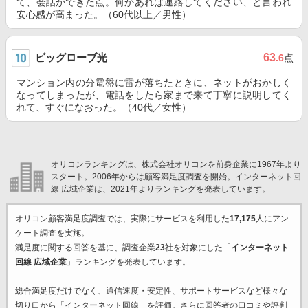
て、会話ができた点。何かあれば連絡してください、と言われ
安心感が高まった。（60代以上／男性）
ビッグローブ光
63
.6
点
マンション内の分電盤に雷が落ちたときに、ネットがおかしく
なってしまったが、電話をしたら家まで来て丁寧に説明してく
れて、すぐになおった。（40代／女性）
オリコンランキングは、株式会社オリコンを前身企業に1967年より
スタート。2006年からは顧客満足度調査を開始。インターネット回
線 広域企業は、2021年よりランキングを発表しています。
オリコン顧客満足度調査では、実際にサービスを利用した
17,175
人にアン
ケート調査を実施。
満足度に関する回答を基に、調査企業
23
社を対象にした「
インターネット
回線 広域企業
」ランキングを発表しています。
総合満足度だけでなく、通信速度・安定性、サポートサービスなど様々な
切り口から「インターネット回線」を評価。さらに回答者の口コミや評判