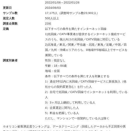
2022/01/06～2022/01/26
更新日
2024/06/03
サンプル数
17,175人（調査時サンプル数23,902人）
規定人数
500人以上
調査企業数
23社
定義
以下すべての条件を満たすインターネット回線
1)光回線／CATV事業者が提供するインターネット接続サービ
スのうち、個人向けの光回線／CATV回線に対応している
2)北海道／東北／関東／甲信越・北陸／東海／近畿／中国／四
国／九州・沖縄エリアのうち、9地域中5地域以上でサービスを
展開している
調査対象者
性別：指定なし
年齢：18～84歳
地域：全国
条件：以下すべての条件を満たす人を対象とする
1）過去5年以内に光回線／CATV回線サービスに新規加入（他
社からの契約変更含む）を行った人
2）自宅で光回線／CATV回線でインターネットを利用している
人
3）3ヶ月以上継続して利用している人
4）企業選定に関与した人
5）料金を把握している人
ただし、マンションで一括契約している人は除く
※オリコン顧客満足度ランキングは、データクリーニング（回収したデータから不正回答や異