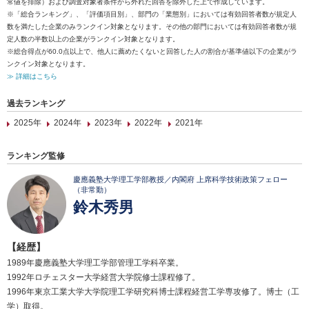
常値を排除）および調査対象者条件から外れた回答を除外した上で作成しています。
※「総合ランキング」、「評価項目別」、部門の「業態別」においては有効回答者数が規定人
数を満たした企業のみランクイン対象となります。その他の部門においては有効回答者数が規
定人数の半数以上の企業がランクイン対象となります。
※総合得点が60.0点以上で、他人に薦めたくないと回答した人の割合が基準値以下の企業がラ
ンクイン対象となります。
≫ 詳細はこちら
過去ランキング
2025年
2024年
2023年
2022年
2021年
ランキング監修
慶應義塾大学理工学部教授／内閣府 上席科学技術政策フェロー
（非常勤）
鈴木秀男
【経歴】
1989年慶應義塾大学理工学部管理工学科卒業。
1992年ロチェスター大学経営大学院修士課程修了。
1996年東京工業大学大学院理工学研究科博士課程経営工学専攻修了。博士（工
学）取得。