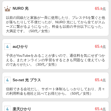
NURO 光
65
.9
点
以前の回線だと家族が一斉に使用したり、プレステ5を繋ぐと他
が落ちたりして不便だったが、NURO 光にしてから全てがスム
ーズに繋がるようになった。料金も以前の半分以下になった。
大満足です。（50代／女性）
auひかり
65
.4
点
子供がYouTubeをみることが多いので、通信料を気にせずつか
える。またオンラインの学習をするときも問題なく使えている
のでありがたい。（30代／女性）
So-net 光 プラス
65
.4
点
信頼できる会社だし、サポート体制もしっかりしており、月々
の利用料金も他社と比べてお得だから。（50代／女性）
楽天ひかり
65
.4
点