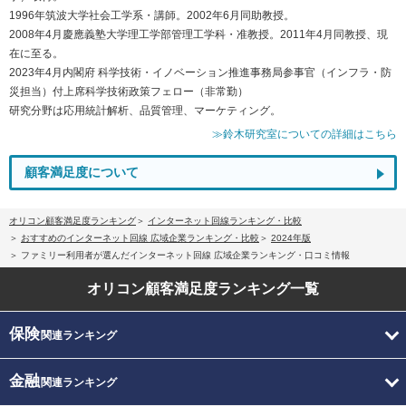
1996年筑波大学社会工学系・講師。2002年6月同助教授。
2008年4月慶應義塾大学理工学部管理工学科・准教授。2011年4月同教授、現
在に至る。
2023年4月内閣府 科学技術・イノベーション推進事務局参事官（インフラ・防
災担当）付上席科学技術政策フェロー（非常勤）
研究分野は応用統計解析、品質管理、マーケティング。
≫鈴木研究室についての詳細はこちら
顧客満足度について
オリコン顧客満足度ランキング
インターネット回線ランキング・比較
おすすめのインターネット回線 広域企業ランキング・比較
2024年版
ファミリー利用者が選んだインターネット回線 広域企業ランキング・口コミ情報
オリコン顧客満足度
ランキング一覧
保険
関連ランキング
金融
関連ランキング