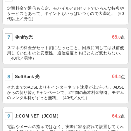
定額料金で通信も安定、モバイルとのセットでいろんな特典や
サービスもあって、ポイントもいっぱいつくので大満足。（60
代以上／男性）
＠nifty光
65
.0
点
スマホの料金がセット割になったこと。回線に関しては以前使
用していたものと安定性、通信速度ともほとんど変わらない。
（40代／男性）
SoftBank 光
64
.4
点
それまでのADSLよりもインターネット速度が上がった。ADSL
からの切り替えキャンペーンで、2年間の基本料金割引、モデム
のレンタル料がずっと無料。（40代／女性）
J:COM NET（JCOM）
64
.2
点
電話やメールの指示ではなく、実際に家を訪れて設置してくれ