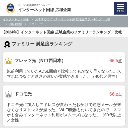
オリコン顧客満足度ランキング
インターネット回線 広域企業
インターネット回線
おすすめのインターネット回線 広域企業ランキング・比較
2024年版
ファミリー
【2024年】インターネット回線 広域企業のファミリーランキング・比較
ファミリー 満足度ランキング
フレッツ光（NTT西日本）
66
.9
点
以前利用していたADSL回線と比較してもかなり早くなった。ス
マホにつなぐと速さの違いが実感できました。（40代／男性）
ドコモ光
66
.2
点
ドコモ光に加入しアドレスが変わったおかげで迷惑メールが来
なくなりストレスが減った。Wi-Fi機器も付いてきたので、スマ
ホも含みインターネット利用がスムーズになった。（60代以上
／女性）