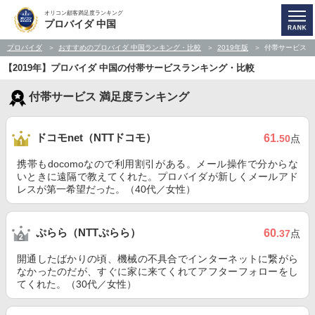
オリコン顧客満足度ランキング
プロバイダ 中国
プロバイダ
おすすめのプロバイダ 中国ランキング・比較
2019年版
付帯サービス
【2019年】プロバイダ 中国の付帯サービスランキング・比較
付帯サービス 満足度ランキング
ドコモnet（NTTドコモ）
61
.50
点
携帯もdocomoなので利用割引がある。メール操作で分からな
いときに遠隔で教えてくれた。プロバイダが新しくメールアド
レスが第一希望だった。（40代／女性）
ぷらら（NTTぷらら）
60
.37
点
開通したばかりの頃、機械の不具合でインターネットに繋がら
なかったのだが、すぐに家に来てくれてアフターフォローをし
てくれた。（30代／女性）