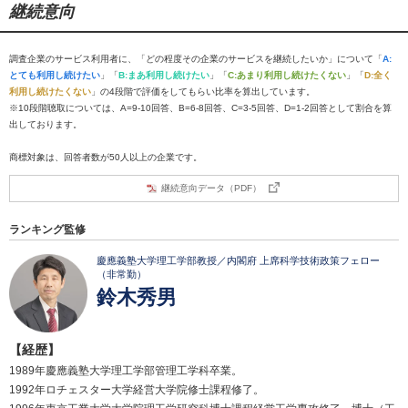
継続意向
調査企業のサービス利用者に、「どの程度その企業のサービスを継続したいか」について「
A:
とても利用し続けたい
」「
B:まあ利用し続けたい
」「
C:あまり利用し続けたくない
」「
D:全く
利用し続けたくない
」の4段階で評価をしてもらい比率を算出しています。
※10段階聴取については、A=9-10回答、B=6-8回答、C=3-5回答、D=1-2回答として割合を算
出しております。
商標対象は、回答者数が50人以上の企業です。
継続意向データ（PDF）
ランキング監修
慶應義塾大学理工学部教授／内閣府 上席科学技術政策フェロー
（非常勤）
鈴木秀男
【経歴】
1989年慶應義塾大学理工学部管理工学科卒業。
1992年ロチェスター大学経営大学院修士課程修了。