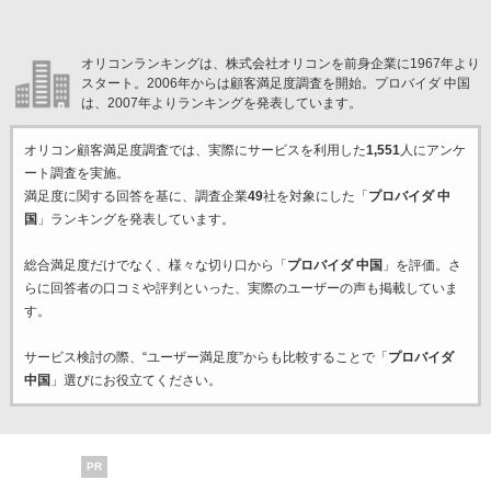
オリコンランキングは、株式会社オリコンを前身企業に1967年より
スタート。2006年からは顧客満足度調査を開始。プロバイダ 中国
は、2007年よりランキングを発表しています。
オリコン顧客満足度調査では、実際にサービスを利用した
1,551
人にアンケ
ート調査を実施。
満足度に関する回答を基に、調査企業
49
社を対象にした「
プロバイダ 中
国
」ランキングを発表しています。
総合満足度だけでなく、様々な切り口から「
プロバイダ 中国
」を評価。さ
らに回答者の口コミや評判といった、実際のユーザーの声も掲載していま
す。
サービス検討の際、“ユーザー満足度”からも比較することで「
プロバイダ
中国
」選びにお役立てください。
PR