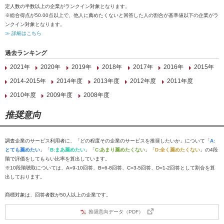
定人数の半数以上の企業がランクイン対象となります。
※総合得点が50.00点以上で、他人に薦めたくないと回答した人の割合が基準値以下の企業がラ
ンクイン対象となります。
≫ 詳細はこちら
過去ランキング
2021年
2020年
2019年
2018年
2017年
2016年
2015年
2014-2015年
2014年度
2013年度
2012年度
2011年度
2010年度
2009年度
2008年度
推奨意向
調査企業のサービス利用者に、「どの程度その企業のサービスを推奨したいか」について「
A:
とても薦めたい
」「
B:まあ薦めたい
」「
C:あまり薦めたくない
」「
D:全く薦めたくない
」の4段
階で評価をしてもらい比率を算出しています。
※10段階聴取については、A=9-10回答、B=6-8回答、C=3-5回答、D=1-2回答として割合を算
出しております。
商標対象は、回答者数が50人以上の企業です。
推奨意向データ（PDF）