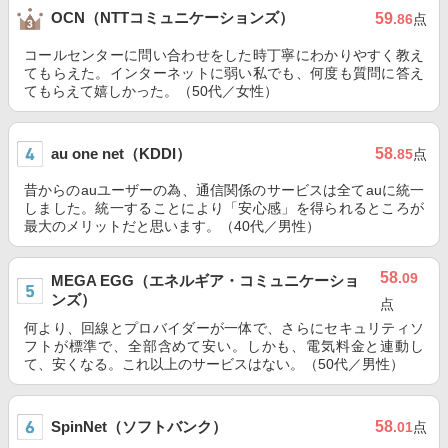
OCN（NTTコミュニケーションズ）
59
.86
点
コールセンターに問い合わせをした時丁寧にわかりやすく教え
てもらえた。インターネットに弱い私でも、何度も質問に答え
てもらえて嬉しかった。（50代／女性）
au one net（KDDI）
58
.85
点
昔からのauユーザーの為、通信関係のサービスは全てauに統一
しました。統一することにより「安心感」を得られるところが
最大のメリットだと思います。（40代／男性）
58
.09
MEGA EGG（エネルギア・コミュニケーショ
ンズ）
点
何より、回線とプロバイダーが一体で、さらにセキュリティソ
フトが標準で、全部含めて安い。しかも、電気料金と連動し
て、安くなる。これ以上のサービスはない。（50代／男性）
SpinNet（ソフトバンク）
58
.01
点