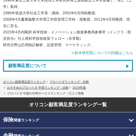
1996年東京工業大学大学院理工学研究科博士課程経営工学専攻修了。博士（工
学）取得。
1996年筑波大学社会工学系・講師。2002年6月同助教授。
2008年4月慶應義塾大学理工学部管理工学科・准教授。2011年4月同教授、現
在に至る。
2023年4月内閣府 科学技術・イノベーション推進事務局参事官（インフラ・防
災担当）付上席科学技術政策フェロー（非常勤）
研究分野は応用統計解析、品質管理、マーケティング。
≫鈴木研究室についての詳細はこちら
顧客満足度について
オリコン顧客満足度ランキング
プロバイダランキング・比較
おすすめのプロバイダ 中国ランキング・比較
2019年版
プロバイダ 中国の付帯サービスランキング・口コミ情報
オリコン顧客満足度
ランキング一覧
保険
関連ランキング
金融