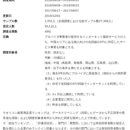
調査期間
2019/08/09～2019/08/22
2018/08/08～2018/08/23
2017/08/17～2017/09/07
更新日
2019/12/02
サンプル数
1,551人（全国調査における総サンプル数27,368人）
規定人数
50人以上
調査企業数
49社
定義
プロバイダ事業者が提供するインターネット接続サービスのう
ち、中国エリアにある個人向けの光回線/CATVに対応したサー
ビス事業を対象とする。
調査対象者
性別：指定なし
年齢：18歳以上
地域：中国（鳥取県、島根県、岡山県、広島県、山口県）
条件：以下の条件を満たす人を対象とする。
（1）過去3年以内にプロバイダに新規加入（他社からの契約変
更含む）を行った人
（2）自宅で光回線/CATV回線でインターネットを利用してい
る
（3）3ヶ月以上継続して利用している
（4）企業選定に関与した人
（5）料金を把握している人
※オリコン顧客満足度ランキングは、データクリーニング（回収したデータから不正回答や異
常値を排除）および調査対象者条件から外れた回答を除外した上で作成しています。
※「総合ランキング」、「評価項目別」、部門の「業態別」においては有効回答者数が規定人
数を満たした企業のみランクイン対象となります。その他の部門においては有効回答者数が規