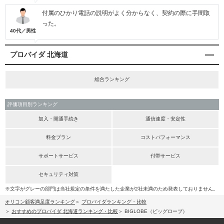
付属のひかり電話の説明がよく分からなく、契約の際に手間取
った。
40代／男性
プロバイダ 北海道
総合ランキング
評価項目別ランキング
加入・開通手続き
通信速度・安定性
料金プラン
コストパフォーマンス
サポートサービス
付帯サービス
セキュリティ対策
※文字がグレーの部門は当社規定の条件を満たした企業が2社未満のため発表しておりません。
オリコン顧客満足度ランキング
プロバイダランキング・比較
おすすめのプロバイダ 北海道ランキング・比較
BIGLOBE（ビッグローブ）