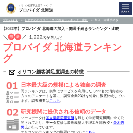
オリコン顧客満足度ランキング
プロバイダ 北海道
プロバイダ
おすすめのプロバイダ 北海道ランキング・比較
加入・開通手続き
【2022年】プロバイダ 北海道の加入・開通手続きランキング・比較
／
／
1,222
最
新
名が選んだ
プロバイダ 北海道ランキン
グ
オリコン顧客満足度調査の特徴
日本最大級の規模による独自の調査
同ランキングは、実際にサービスを利用した1,222名の消費者の
方々のアンケートを基に、調査企業23社を対象に徹底比較してい
ます。調査概要は
こちら
。
研究機関に提供される信頼のデータ
ソースデータは
国立情報学研究所
を通じて学術研究機関に全て公
開されており、データ監修は慶應義塾大学理工学部教授・
鈴木秀
男
氏が行っています。
オリコンのランキングの概要については
こちら
。