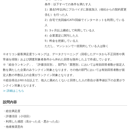
条件：以下すべての条件を満たす人
1）過去5年以内にプロバイダに新規加入（他社からの契約変更
含む）を行った人
2）自宅で光回線/CATV回線でインターネットを利用している
人
3）3ヶ月以上継続して利用している人
4）企業選定に関与した人
5）料金を把握している人
ただし、マンションで一括契約している人は除く
※オリコン顧客満足度ランキングは、データクリーニング（回収したデータから不正回答や異
常値を排除）および調査対象者条件から外れた回答を除外した上で作成しています。
※「総合ランキング」、「評価項目別」、部門の「業態別」においては有効回答者数が規定人
数を満たした企業のみランクイン対象となります。その他の部門においては有効回答者数が規
定人数の半数以上の企業がランクイン対象となります。
※総合得点が60.0点以上で、他人に薦めたくないと回答した人の割合が基準値以下の企業がラ
ンクイン対象となります。
≫ 詳細はこちら
設問内容
・総合満足度
・評価項目（小項目）
・利用した感想（良かった点・悪かった点）
・他者推奨意向