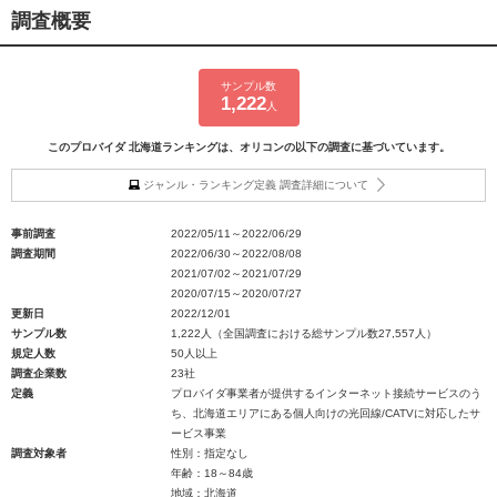
調査概要
サンプル数
1,222
人
このプロバイダ 北海道ランキングは、オリコンの以下の調査に基づいています。
ジャンル・ランキング定義 調査詳細について
事前調査
2022/05/11～2022/06/29
調査期間
2022/06/30～2022/08/08
2021/07/02～2021/07/29
2020/07/15～2020/07/27
更新日
2022/12/01
サンプル数
1,222人（全国調査における総サンプル数27,557人）
規定人数
50人以上
調査企業数
23社
定義
プロバイダ事業者が提供するインターネット接続サービスのう
ち、北海道エリアにある個人向けの光回線/CATVに対応したサ
ービス事業
調査対象者
性別：指定なし
年齢：18～84歳
地域：北海道