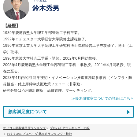
（非常勤）
鈴木秀男
【経歴】
1989年慶應義塾大学理工学部管理工学科卒業。
1992年ロチェスター大学経営大学院修士課程修了。
1996年東京工業大学大学院理工学研究科博士課程経営工学専攻修了。博士（工
学）取得。
1996年筑波大学社会工学系・講師。2002年6月同助教授。
2008年4月慶應義塾大学理工学部管理工学科・准教授。2011年4月同教授、現
在に至る。
2023年4月内閣府 科学技術・イノベーション推進事務局参事官（インフラ・防
災担当）付上席科学技術政策フェロー（非常勤）
研究分野は応用統計解析、品質管理、マーケティング。
≫鈴木研究室についての詳細はこちら
顧客満足度について
オリコン顧客満足度ランキング
プロバイダランキング・比較
おすすめのプロバイダ 北海道ランキング・比較