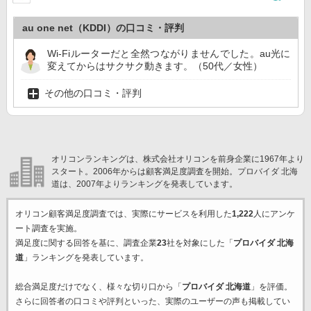
au one net（KDDI）の口コミ・評判
Wi-Fiルーターだと全然つながりませんでした。au光に
変えてからはサクサク動きます。（50代／女性）
その他の口コミ・評判
オリコンランキングは、株式会社オリコンを前身企業に1967年より
スタート。2006年からは顧客満足度調査を開始。プロバイダ 北海
道は、2007年よりランキングを発表しています。
オリコン顧客満足度調査では、実際にサービスを利用した
1,222
人にアンケ
ート調査を実施。
満足度に関する回答を基に、調査企業
23
社を対象にした「
プロバイダ 北海
道
」ランキングを発表しています。
総合満足度だけでなく、様々な切り口から「
プロバイダ 北海道
」を評価。
さらに回答者の口コミや評判といった、実際のユーザーの声も掲載してい